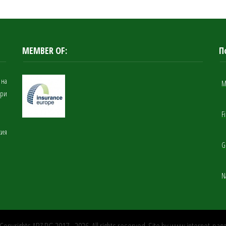
MEMBER OF:
П
 на
M
при
F
кия
G
N