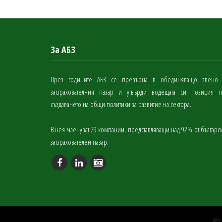
За АБЗ
През годините АБЗ се превърна в обединяващо звено
застрахователния пазар и утвърди водещата си позиция 
създаването на общи политики за развитие на сектора.
В нея членуват 29 компании, представляващи над 92% от българс
застрахователен пазар.