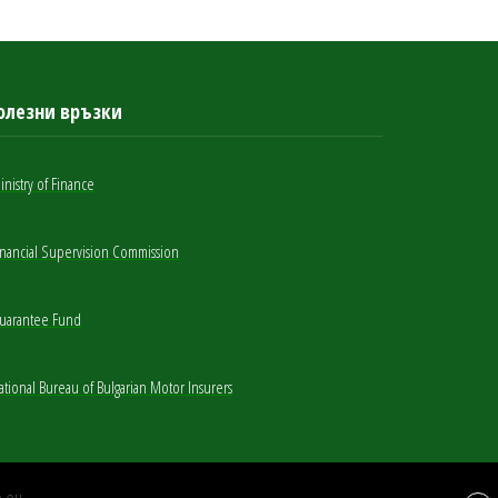
олезни връзки
inistry of Finance
inancial Supervision Commission
uarantee Fund
ational Bureau of Bulgarian Motor Insurers