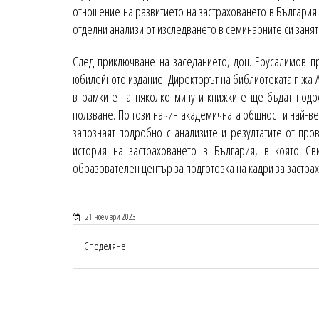
отношение на развитието на застраховането в България.
отделни анализи от изследването в семинарните си заня
След приключване на заседанието, доц. Ерусалимов п
юбилейното издание. Директорът на библиотеката г-жа А
в рамките на няколко минути книжките ще бъдат подре
ползване. По този начин академичната общност и най-ве
запознаят подробно с анализите и резултатите от про
история на застраховането в България, в която С
образователен център за подготовка на кадри за застрах
21 ноември 2023
Споделяне: