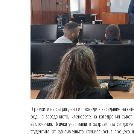
В рамките на същия ден се проведе и заседание на кате
ред на заседанието, членовете на катедрения съвет 
заключения. Всички участващи в разразилата се диск
студентите от едноименната специалност в процеса