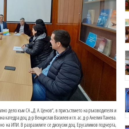
лно дело към СА „Д. А. Ценов“, в присъствието на ръководителя и
а катедра доц. д-р Венцислав Василев и гл. ас. д-р Анелия Панева.
ано на ИПИ. В разразилите се дискусии доц. Ерусалимов подчерта,