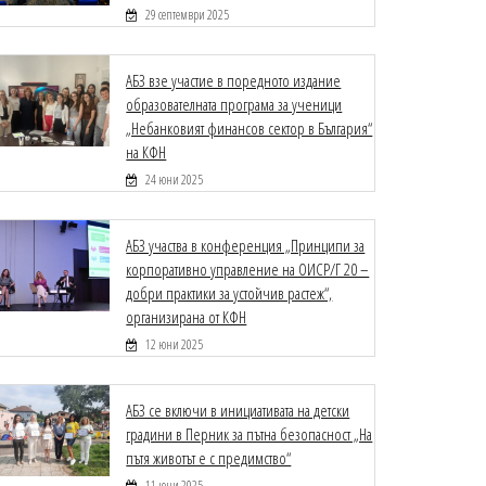
29 септември 2025
АБЗ взе участие в поредното издание
образователната програма за ученици
„Небанковият финансов сектор в България“
на КФН
24 юни 2025
АБЗ участва в конференция „Принципи за
корпоративно управление на ОИСР/Г 20 –
добри практики за устойчив растеж“,
организирана от КФН
12 юни 2025
АБЗ се включи в инициативата на детски
градини в Перник за пътна безопасност „На
пътя животът е с предимство“
11 юни 2025