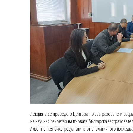
Лекцията се проведе в Центъра по застраховане и социа
на научния секретар на първата българска застрахователн
Акцент в нея бяха резултатите от аналитичното изследв