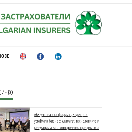
НОВЕ
СИЧКО
АБЗ участва във форума „Бъдеще и
устойчив бизнес: климатът, технологиите и
регулацията като конкурентно предимство