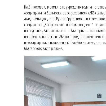
На 21 ноември, в рамките на учредения година по-рано А
Асоциацията на българските застрахователи (АБЗ) са пар
академията доц. д-р Румен Ерусалимов, в качеството
специалност „Застраховане и социално дело“ резулта
изследване „Застраховането в България – икономичес
изготвен по поръчка на АБЗ по повод отбелязването на 
на Асоциацията, е поместен в юбилейно издание, втората
българското застраховане.