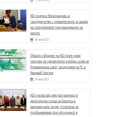
АБЗ подписа Меморандум за
сътрудничество с правителството за защита
на потребителите при въвеждането на
еврото
09 юни 2025
Общото събрание на АБЗ прие нови
членове на сдружението и избра състав на
Управителния съвет, председател на УС е
Николай Станчев
29 май 2025
АБЗ участва като ключов партньор в
дискусионна среща на бизнеса и
академичните среди, посветена на
проблематиката при обучението в