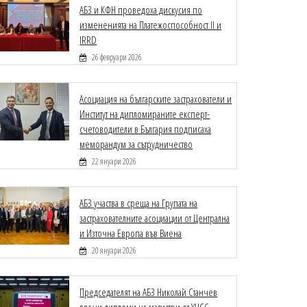
АБЗ и КФН проведоха дискусия по
измененията на Платежоспособност II и
IRRD
26 февруари 2026
Асоциация на българските застрахователи и
Институт на дипломираните експерт-
счетоводители в България подписаха
меморандум за сътрудничество
22 януари 2026
АБЗ участва в среща на Групата на
застрахователните асоциации от Централна
и Източна Европа във Виена
20 януари 2026
Председателят на АБЗ Николай Станчев