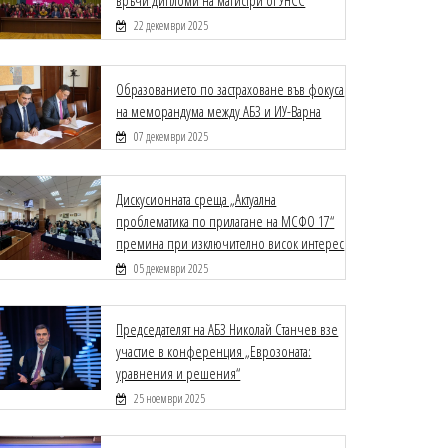
връчи дипломи на магистри от УНСС
22 декември 2025
Образованието по застраховане във фокуса
на меморандума между АБЗ и ИУ-Варна
07 декември 2025
Дискусионната среща „Актуална
проблематика по прилагане на МСФО 17“
премина при изключително висок интерес
05 декември 2025
Председателят на АБЗ Николай Станчев взе
участие в конференция „Еврозоната:
уравнения и решения“
25 ноември 2025