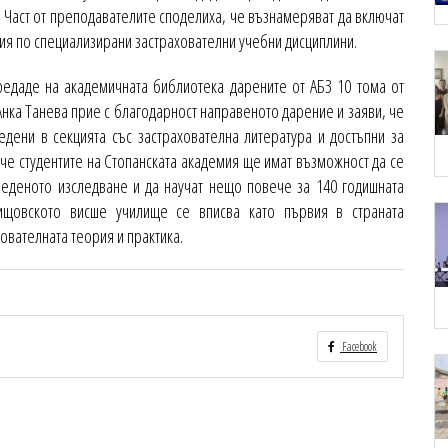
 Част от преподавателите споделиха, че възнамеряват да включат
тия по специализирани застрахователни учебни дисциплини.
редаде на академичната библиотека дарените от АБЗ 10 тома от
нка Танева прие с благодарност направеното дарение и заяви, че
дени в секцията със застрахователна литература и достъпни за
че студентите на Стопанската академия ще имат възможност да се
веденото изследване и да научат нещо повече за 140 годишната
вищовското висше училище се вписва като първия в страната
ователната теория и практика.
Facebook