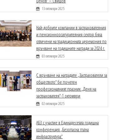
Ценов“ – Свищов
13 октомври 2025
Най-добрите компании в застрахователния
и пенсионноосигурителния сектор бяха
отличени на традиционната церемония по
връчване на годишните награди за 2024 г.
03 октомври 2025
С връчване на наградите „Застрахователи за
обществото“ бе почетен
професионалният празник „Деня на
застрахователя“-1 октомври
02 октомври 2025
АБЗ с участие в Единадесетата годишна
конференция „Безопасна пътна
инфраструктура“