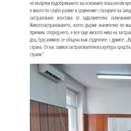
че въпреки подобряването на основните показатели пре
е много по-слабо развит в сравнение с пазарите на зап
застраховане изостава от задължително сключван
Животозастраховането, което държи значително по-ма
причини, според него, е все още ниското ниво на застр
доц. Ерусалимов се обърна към студентите с думите: „
страна. От вас зависи застрахователната култура сред 
страни.“