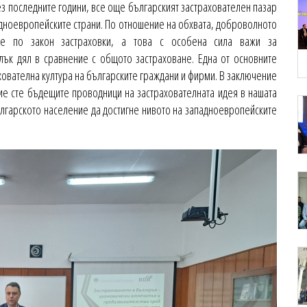
з последните години, все още българският застрахователен пазар
адноевропейските страни. По отношение на обхвата, доброволното
ите по закон застраховки, а това с особена сила важи за
лък дял в сравнение с общото застраховане. Една от основните
ахователна култура на българските граждани и фирми. В заключение
Вие сте бъдещите проводници на застрахователната идея в нашата
българското население да достигне нивото на западноевропейските