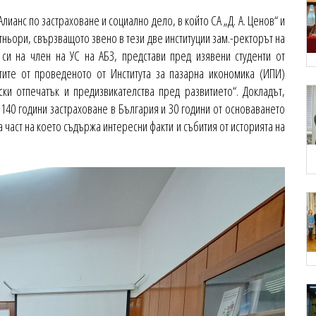
лианс по застраховане и социално дело, в който СА „Д. А. Ценов“ и
тньори, свързващото звено в тези две институции зам.-ректорът на
 си на член на УС на АБЗ, представи пред изявени студенти от
тите от проведеното от Института за пазарна икономика (ИПИ)
ки отпечатък и предизвикателства пред развитието“. Докладът,
140 години застраховане в България и 30 години от основаването
 част на което съдържа интересни факти и събития от историята на