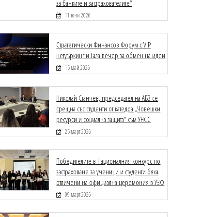
за банките и застрахователите“
11 юни 2026
Стратегически Финансов Форум с VIP
нетуъркинг и Гала вечер за обмен на идеи
15 май 2026
Николай Станчев, председател на АБЗ се
срещна със студенти от катедра „Човешки
ресурси и социална защита“ към УНСС
25 март 2026
Победителите в Националния конкурс по
застраховане за ученици и студенти бяха
отличени на официална церемония в УЗФ
09 март 2026