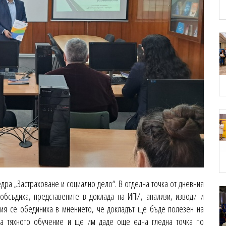
дра „Застраховане и социално дело“. В отделна точка от дневния
обсъдиха, представените в доклада на ИПИ, анализи, изводи и
усия се обединиха в мнението, че докладът ще бъде полезен на
 на тяхното обучение и ще им даде още една гледна точка по