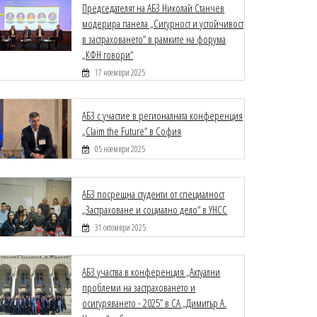
Председателят на АБЗ Николай Станчев
модерира панела „Сигурност и устойчивост
в застраховането“ в рамките на форума
„КФН говори“
17 ноември 2025
АБЗ с участие в регионалната конференция
„Claim the Future“ в София
05 ноември 2025
АБЗ посрещна студенти от специалност
„Застраховане и социално дело“ в УНСС
31 октомври 2025
АБЗ участва в конференция „Актуални
проблеми на застраховането и
осигуряването - 2025” в СА „Димитър А.