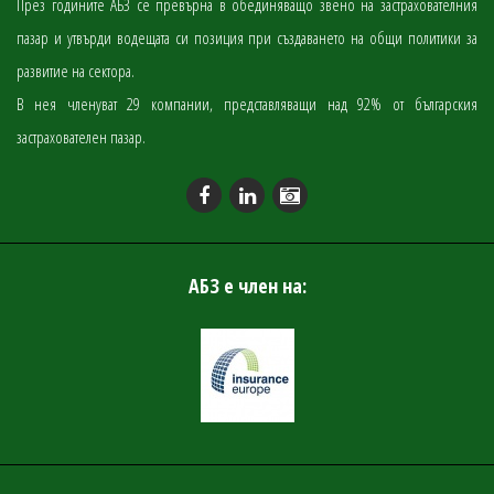
През годините АБЗ се превърна в обединяващо звено на застрахователния
пазар и утвърди водещата си позиция при създаването на общи политики за
развитие на сектора.
В нея членуват 29 компании, представляващи над 92% от българския
застрахователен пазар.
АБЗ е член на: