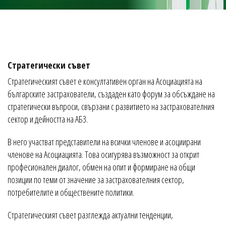
Стратегически съвет
Стратегическият съвет е консултативен орган на Асоциацията на
българските застрахователи, създаден като форум за обсъждане на
стратегически въпроси, свързани с развитието на застрахователния
сектор и дейността на АБЗ.
В него участват представители на всички членове и асоциирани
членове на Асоциацията. Това осигурява възможност за открит
професионален диалог, обмен на опит и формиране на общи
позиции по теми от значение за застрахователния сектор,
потребителите и обществените политики.
Стратегическият съвет разглежда актуални тенденции,