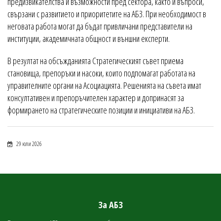
предизвикателства и възможности пред сектора, както и въпроси,
свързани с развитието и приоритетите на АБЗ. При необходимост в
неговата работа могат да бъдат привличани представители на
институции, академичната общност и външни експерти.
В резултат на обсъжданията Стратегическият съвет приема
становища, препоръки и насоки, които подпомагат работата на
управителните органи на Асоциацията. Решенията на съвета имат
консултативен и препоръчителен характер и допринасят за
формирането на стратегическите позиции и инициативи на АБЗ.
29 юли 2026
За АБЗ