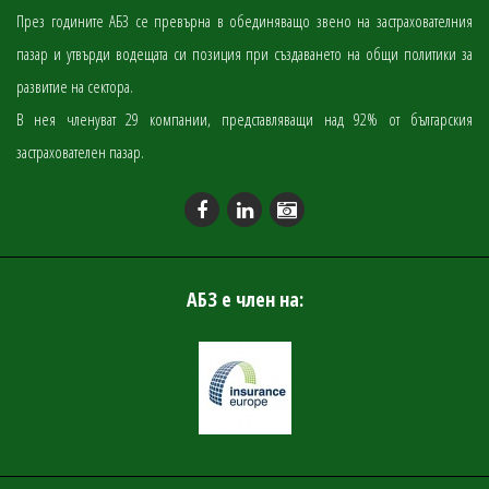
През годините АБЗ се превърна в обединяващо звено на застрахователния
пазар и утвърди водещата си позиция при създаването на общи политики за
развитие на сектора.
В нея членуват 29 компании, представляващи над 92% от българския
застрахователен пазар.
АБЗ е член на: