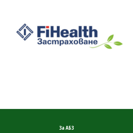
За АБЗ