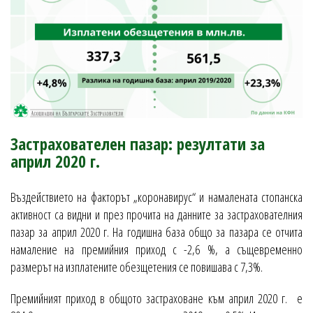
Застрахователен пазар: резултати за
април 2020 г.
Въздействието на факторът „коронавирус“ и намалената стопанска
активност са видни и през прочита на данните за застрахователния
пазар за април 2020 г. На годишна база общо за пазара се отчита
намаление на премийния приход с -2,6 %, а същевременно
размерът на изплатените обезщетения се повишава с 7,3%.
Премийният приход в общото застраховане към април 2020 г. е