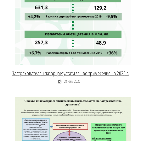
Застрахователен пазар: резултати за І-во тримесечие на 2020 г.
08 юни 2020