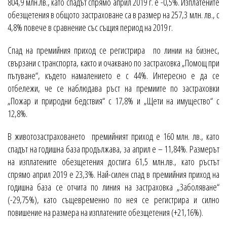
804,9 млн.лв., като спадът спрямо април 2019 г. е -0,5%. Изплатените
обезщетения в общото застраховане са в размер на 257,3 млн. лв., с
4,8% повече в сравнение със същия период на 2019 г.
Спад на премийния приход се регистрира по линии на бизнес,
свързани с транспорта, както и очаквано по застраховка „Помощ при
пътуване“, където намалението е с 44%. Интересно е да се
отбележи, че се наблюдава ръст на премиите по застраховки
„Пожар и природни бедствия“ с 17,8% и „Щети на имущество“ с
12,8%.
В животозастраховането премийният приход е 160 млн. лв., като
спадът на годишна база продължава, за април е – 11,84%. Размерът
на изплатените обезщетения достига 61,5 млн.лв., като ръстът
спрямо април 2019 е 23,3%. Най-силен спад в премийния приход на
годишна база се отчита по линия на застраховка „Заболяване“
(-29,75%), като същевременно по нея се регистрира и силно
повишение на размера на изплатените обезщетения (+21,16%).