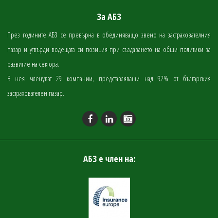
За АБЗ
През годините АБЗ се превърна в обединяващо звено на застрахователния
пазар и утвърди водещата си позиция при създаването на общи политики за
развитие на сектора.
В нея членуват 29 компании, представляващи над 92% от българския
застрахователен пазар.
АБЗ е член на: