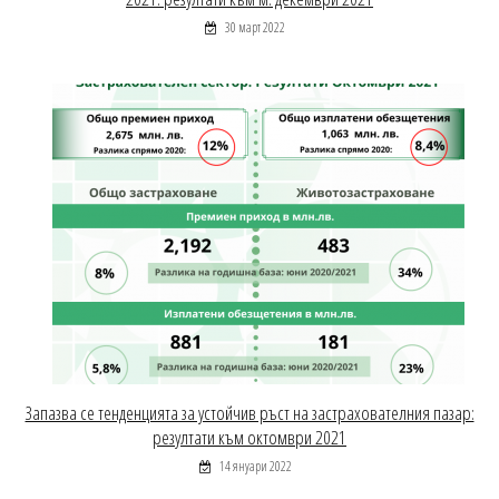
30 март 2022
Запазва се тенденцията за устойчив ръст на застрахователния пазар:
резултати към октомври 2021
14 януари 2022