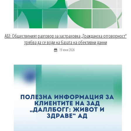
АБЗ: Общественият разговор за застраховка „Гражданска отговорност“
трябва да се води на базата на обективни данни
19 юни 2026