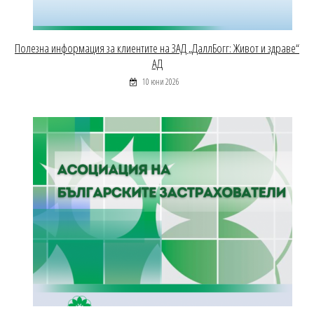
Полезна информация за клиентите на ЗАД „ДаллБогг: Живот и здраве“
АД
10 юни 2026