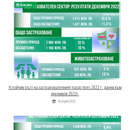
Устойчив ръст на застрахователният пазар през 2022 г.: данни към
декември 2022г.
18 април 2023