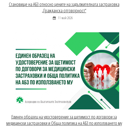
Становище на АБЗ относно цените на задължителната застраховка
„Гражданска отговорност“
11 май 2026
Единен образец на удостоверение за щетимост по договори за
медицински застраховки и Обща политика на АБЗ по използването му