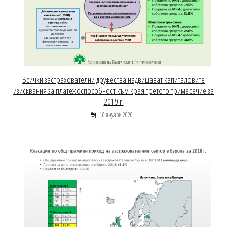
Всички застрахователни дружества надвишават капиталовите
изисквания за платежоспособност към края третото тримесечие за
2019 г.
10 януари 2020