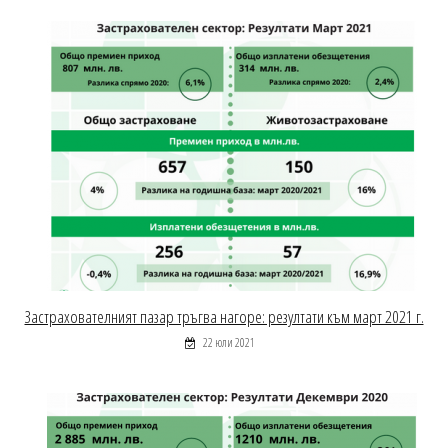
Застрахователният пазар тръгва нагоре: резултати към март 2021 г.
22 юли 2021