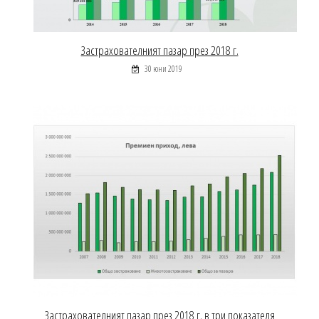
Застрахователният пазар през 2018 г.
30 юни 2019
Застрахователният пазар през 2018 г. в три показателя