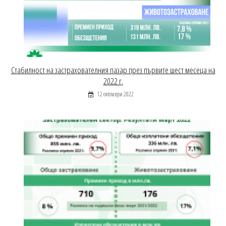
Стабилност на застрахователния пазар през първите шест месеца на
2022 г.
12 октомври 2022