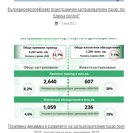
Вътрешноевропейският трансграничен застрахователен пазар: по-
близък поглед*
15 юли 2022
Позитивна динамика в развитието на застрахователния пазар през
2021: резултати към м. декември 2021