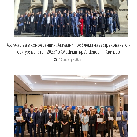
АБЗ участва в конференция „Актуални проблеми на застраховането и
осигуряването - 2025” в СА „Димитър А. Ценов“ – Свищов
13 октомври 2025