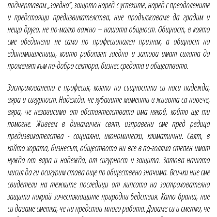
подчертавам „заедно“, защото наред с успехите, наред с преодолените
и предстоящи предизвикателства, ние продължаваме да градим и
нещо друго, не по-малко важно – нашата общност. Общност, в която
сме обединени не само по професионален признак, а общност на
единомишленици, които работят заедно и затова имат силата да
променят към по-добро сектора, бизнес средата и обществото.
Застраховането е професия, която по същността си носи надежда,
вяра и сигурност. Надежда, че хубавите моменти в живота са повече,
вяра, че независимо от обстоятелствата има някой, който ще ти
помогне. Живеем в динамичен свят, изправени сме пред редица
предизвикателства - социални, икономически, климатични. Свят, в
който хората, бизнесът, обществото ни все в по-голяма степен имат
нужда от вяра и надежда, от сигурност и защита. Затова нашата
мисия да ги осигурим става още по обществено значима. Всички ние сме
свидетели на тежките последици от липсата на застрахователна
защита покрай зачестяващите природни бедствия. Като бранш, ние
си даваме сметка, че ни предстои много работа. Даваме си и сметка, че