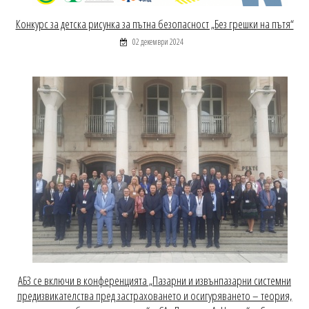
Конкурс за детска рисунка за пътна безопасност „Без грешки на пътя“
02 декември 2024
АБЗ се включи в конференцията „Пазарни и извънпазарни системни
предизвикателства пред застраховането и осигуряването – теория,