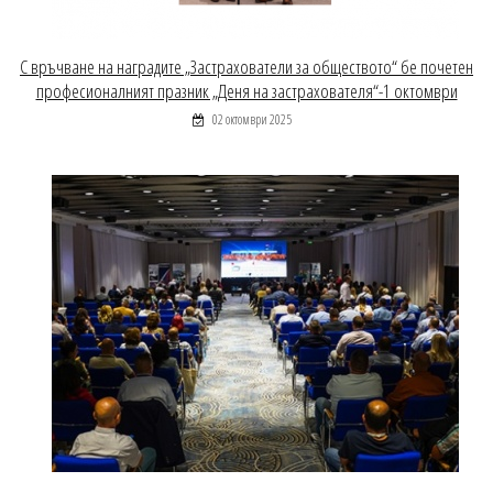
С връчване на наградите „Застрахователи за обществото“ бе почетен
професионалният празник „Деня на застрахователя“-1 октомври
02 октомври 2025