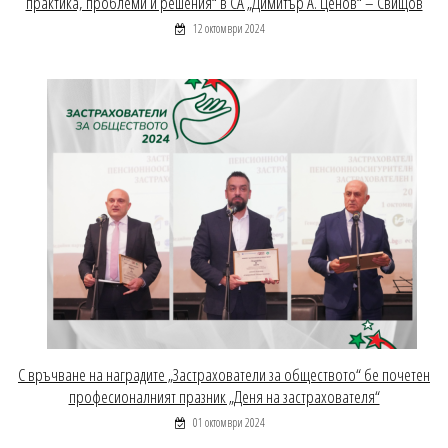
практика, проблеми и решения“ в СА „Димитър А. Ценов“ – Свищов
12 октомври 2024
С връчване на наградите „Застрахователи за обществото“ бе почетен
професионалният празник „Деня на застрахователя“
01 октомври 2024