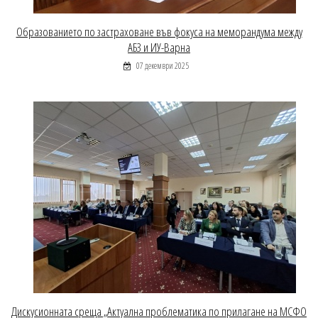
Образованието по застраховане във фокуса на меморандума между
АБЗ и ИУ-Варна
07 декември 2025
Дискусионната среща „Актуална проблематика по прилагане на МСФО