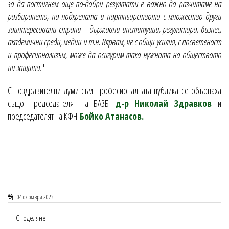
за да постигнем още по-добри резултати е важно да разчитаме на
разбирането, на подкрепата и партньорството с множество други
заинтересовани страни – държавни институции, регулатора, бизнес,
академични среди, медии и т.н. Вярвам, че с общи усилия, с посветеност
и професионализъм, може да осигурим така нужната на обществото
ни защита
."
С поздравителни думи съм професионалната публика се обърнаха
също
председателят на БАЗБ
д-р Николай Здравков
и
председателят на КФН
Бойко Атанасов.
04 октомври 2023
Споделяне: