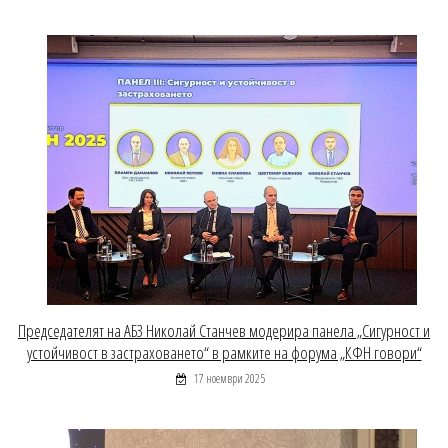
Председателят на АБЗ Николай Станчев модерира панела „Сигурност и
устойчивост в застраховането“ в рамките на форума „КФН говори“
17 ноември 2025