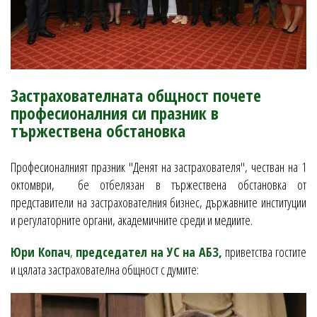
Застрахователната общност почете
професионалния си празник в
тържествена обстановка
Профeсионалният празник "Денят на застрахователя", честван на 1
октомври, бе отбелязан в тържествена обстановка от
представители на застрахователния бизнес, държавните институции
и регулаторните органи, академичните среди и медиите.
Юри Копач
,
председател на УС на АБЗ,
приветства гостите
и цялата застрахователна общност с думите: