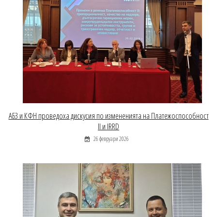
АБЗ и КФН проведоха дискусия по измененията на Платежоспособност
II и IRRD
26 февруари 2026