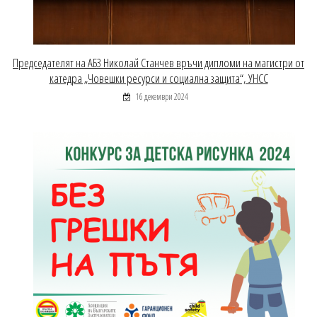
Председателят на АБЗ Николай Станчев връчи дипломи на магистри от
катедра „Човешки ресурси и социална защита“, УНСС
16 декември 2024