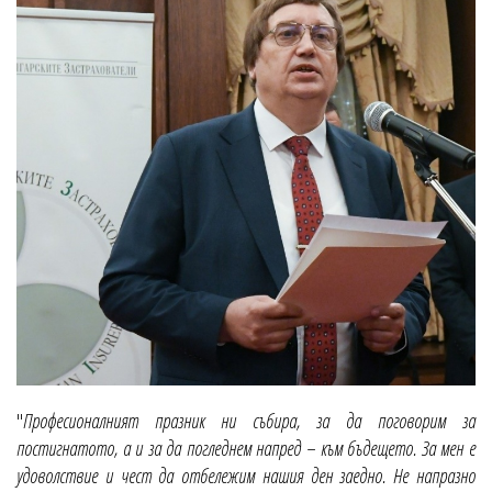
"
Професионалният празник ни събира, за да поговорим за
постигнатото, а и за да погледнем напред – към бъдещето. За мен е
удоволствие и чест да отбележим нашия ден заедно. Не напразно