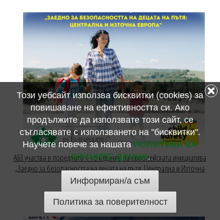
Този уебсайт използва бисквитки (cookies) за
повишаване на ефективността си. Ако
продължите да използвате този сайт, се
съгласявате с използването на "бисквитки".
Научете повече за нашата
ПОЛИТИКА ЗА
АБЗ участва в поредното 4-то издание на европейската инициатива
ЛИЧНИТЕ ДАННИ
.
„Заедно за безопасността на децата на пътя: Централна и Източна
Европа“
Информиран/а съм
19 септември 2024
Политика за поверителност