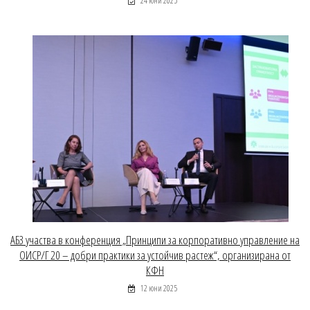
24 юни 2025
АБЗ участва в конференция „Принципи за корпоративно управление на
ОИСР/Г 20 – добри практики за устойчив растеж“, организирана от
КФН
12 юни 2025