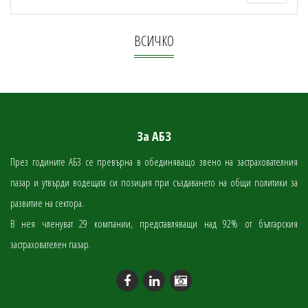
ВСИЧКО
За АБЗ
През годините АБЗ се превърна в обединяващо звено на застрахователния
пазар и утвърди водещата си позиция при създаването на общи политики за
развитие на сектора.
В нея членуват 29 компании, представляващи над 92% от българския
застрахователен пазар.