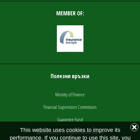
MEMBER OF:
Полезни връзки
Ministry of Finance
Financial Supervision Commission
Guarantee Fund
This website uses cookies to improve its
National Bureau of Bulgarian Motor Insurers
performance. If you continue to use this site, you