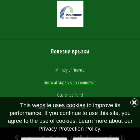
Полезни връзки
Ministry of Finance
Financial Supervision Commission
Guarantee Fund
This website uses cookies to improve its
National Bureau of Bulgarian Motor Insurers
performance. If you continue to use this site, you
agree to the use of cookies. Learn more about our
Privacy Protection Policy.
© Copyrights ABZ.BG 2017 - 2026. All rights reserved. Site by