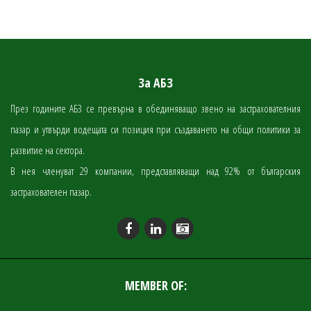
За АБЗ
През годините АБЗ се превърна в обединяващо звено на застрахователния
пазар и утвърди водещата си позиция при създаването на общи политики за
развитие на сектора.
В нея членуват 29 компании, представляващи над 92% от българския
застрахователен пазар.
MEMBER OF: