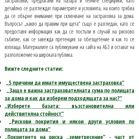
застраховки, предлагани на пазара и техните специфики, като
детайлно се разглеждат параметрите и условията, на които трябва
да се обърне внимание при сключване на застраховка за дома.
Въпросът „какво да правим при щета“ също е разгледан, като се
предоставя информация как да се постъпи в случай на рисково
събитие, как се завежда претенция за обезщетение и как то се
изплаща. Материалите са публикувани на сайта на АБЗ и остават на
разположение на широката публика.
Вижте следните статии:
„5 причини да имате имуществена застраховка“
„Защо е важна застрахователната сума по полицата
за дома и как да изберем подходящата за нас?“
„Изберете базата: възстановителна или
действителна стойност“
„Рискови покрития и някои други условия по
полицата за дома“
„Покритието на риска „земетресение“ - част от