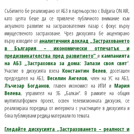
Събитието бе реализирано от АБЗ в партньорство с Bulgaria ON AIR,
като целта беше да се привлече публичното внимание към
актуалното развитие на застрахователния пазар с фокус върху
имущественото застраховане. Чрез дискусията бе акцентирано
върху изводите от
аналитичния доклад „Застраховането
в България – икономически отпечатък и
предизвикателства пред развитието“
и
кампанията
на АБЗ
„Застраховка за дома: Запази своя свят
“.
Участие в дискусията взеха
Константин Велев
, досегашен
председател на АБЗ,
Веселин Ангелов
, член на УС на АБЗ,
Лъчезар Богданов
, главен икономист на ИПИ и
Мария
Велева
, управител на ЗБ „Балкан“. В рамките на общия
мултиплатформен проект, освен телевизионната дискусия, се
реализираха поредица от интервюта с участниците в дискусията и
бяха публикувани редица материали по темата.
Гледайте дискусията „Застраховането – реалност и