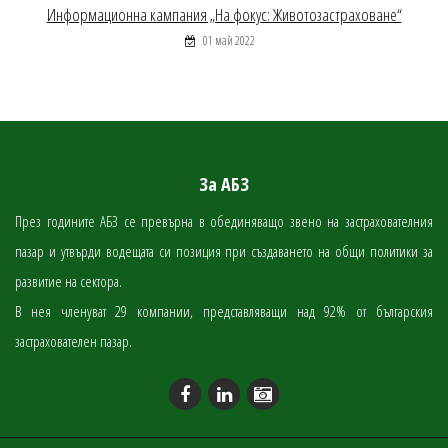
Информационна кампания „На фокус: Животозастраховане“
01 май 2022
За АБЗ
През годините АБЗ се превърна в обединяващо звено на застрахователния
пазар и утвърди водещата си позиция при създаването на общи политики за
развитие на сектора.
В нея членуват 29 компании, представляващи над 92% от българския
застрахователен пазар.