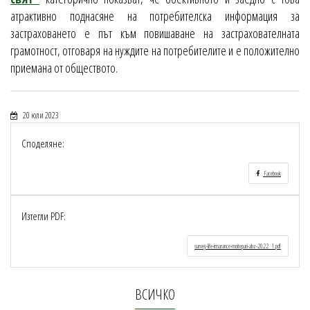
атрактивно поднасяне на потребителска информация за
застраховането е път към повишаване на застрахователната
грамотност, отговаря на нуждите на потребителите и е положително
приемана от обществото.
20 юли 2023
Споделяне:
Facebook
Изтегли PDF:
survey-life-insurance-moitepari-abz-2022_1.pdf
ВСИЧКО