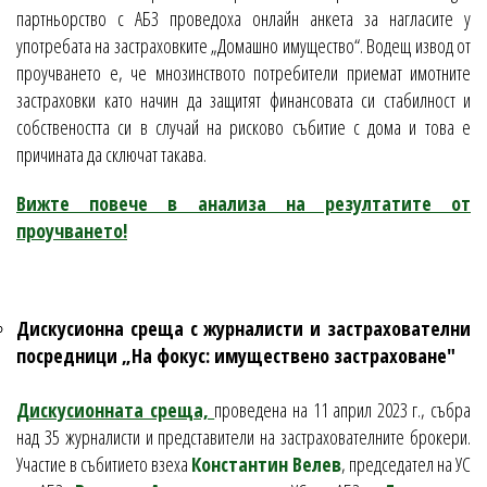
партньорство с АБЗ проведоха онлайн анкета за нагласите у
употребата на застраховките „Домашно имущество“. Водещ извод от
проучването е, че мнозинството потребители приемат имотните
застраховки като начин да защитят финансовата си стабилност и
собствеността си в случай на рисково събитие с дома и това е
причината да сключат такава.
Вижте повече в анализа на резултатите от
проучването!
Дискусионна среща с журналисти и застрахователни
посредници „На фокус: имуществено застраховане"
Дискусионната среща,
проведена на 11 април 2023 г., събра
над 35 журналисти и представители на застрахователните брокери.
Участие в събитието взеха
Константин Велев
, председател на УС