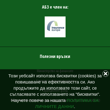
АБЗ е член на:
Полезни връзки
Министерство на финансите
Този уебсайт използва бисквитки (cookies) за
Комисия за финансов надзор
повишаване на ефективността си. Ако
продължите да използвате този сайт, се
Гаранционен фонд
съгласявате с използването на "бисквитки".
Национално бюро на българските автомобилни застрахователи (НББАЗ)
Научете повече за нашата
ПОЛИТИКА ЗА
ЛИЧНИТЕ ДАННИ
.