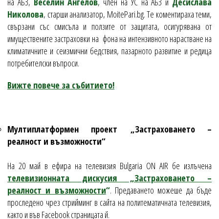
на АБЗ,
Веселин Ангелов
, член на УС на АБЗ и
Десислава
Николова
, старши анализатор, MoitePari.bg. Те коментираха теми,
свързани със смисъла и ползите от защитата, осигурявана от
имуществените застраховки на фона на интензивното нарастване на
климатичните и сеизмични бедствия, пазарното развитие и редица
потребителски въпроси.
Вижте повече за събитието!
Мултиплатформен проект „Застраховането –
реалност и възможности“
На 20 май в ефира на телевизия Bulgaria ON AIR бе излъчена
телевизионната дискусия „Застраховането –
реалност и възможности
“
. Предаването можеше да бъде
проследено чрез стрийминг в сайта на политематичната телевизия,
както и във Facebook страницата й.