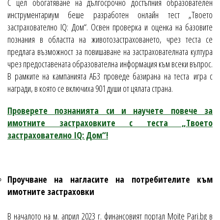
С цел обогатяване на дългосрочно достъпния образователен
инструментариум беше разработен онлайн тест „Твоето
застрахователно IQ: Дом“. Освен проверка и оценка на базовите
познания в областта на животозастраховането, чрез теста се
предлага възможност за повишаване на застрахователната култура
чрез предоставената образователна информация към всеки въпрос.
В рамките на кампанията АБЗ проведе базирана на теста игра с
награди, в която се включиха 901 души от цялата страна.
Проверете познанията си и научете повече за
имотните застраховките с теста „Твоето
застрахователно IQ: Дом“!
Проучване на нагласите на потребителите към
имотните застраховки
В началото на м. април 2023 г. финансовият портал Moite Pari.bg в