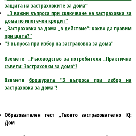
защита на застраховките за дома“
„З важни въпроса при сключване на застраховка за
дома по ипотечен кредит“
„Застраховка за дома „в действие“: какво да правим
при щета?“
"3 въпроса при избор на застраховка за дома"
Вземете
„Ръководство за потребителя „Практични
съвети: Застраховки за дома“
!
Вземете
брошурата "3 въпроса при избор на
застраховка за дома"!
Образователен тест „Твоето застрахователно IQ
:
Дом