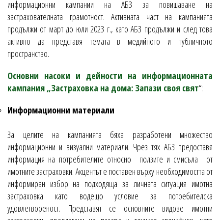
информационни кампании на АБЗ за повишаване на
застрахователната грамотност. Активната част на кампанията
продължи от март до юли 2023 г., като АБЗ продължи и след това
активно да представя темата в медийното и публичното
пространство.
Основни насоки и дейности на информационната
кампания „Застраховка на дома: Запази своя свят
“:
Информационни материали
За целите на кампанията бяха разработени множество
информационни и визуални материали. Чрез тях АБЗ предоставя
информация на потребителите относно ползите и смисъла от
имотните застраховки. Акцентът е поставен върху необходимостта от
информиран избор на подходяща за личната ситуация имотна
застраховка като водещо условие за потребителска
удовлетвореност. Представят се основните видове имотни