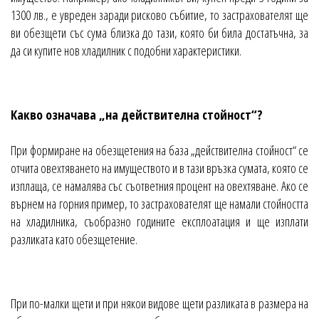
1300 лв., е увреден заради рисково събитие, то застрахователят ще
ви обезщети със сума близка до тази, която би била достатъчна, за
да си купите нов хладилник с подобни характеристики.
Какво означава „на действителна стойност“?
При формиране на обезщетения на база „действителна стойност“ се
отчита овехтяването на имуществото и в тази връзка сумата, която се
изплаща, се намалява със съответния процент на овехтяване. Ако се
върнем на горния пример, то застрахователят ще намали стойността
на хладилника, съобразно годините експлоатация и ще изплати
разликата като обезщетение.
При по-малки щети и при някои видове щети разликата в размера на