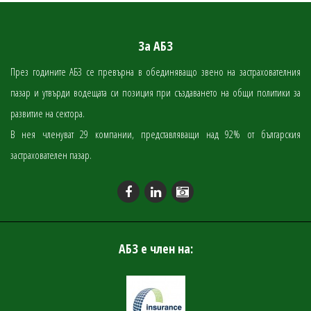
За АБЗ
През годините АБЗ се превърна в обединяващо звено на застрахователния
пазар и утвърди водещата си позиция при създаването на общи политики за
развитие на сектора.
В нея членуват 29 компании, представляващи над 92% от българския
застрахователен пазар.
АБЗ е член на: