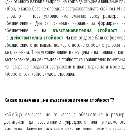
Един от много важните въпроси, на които да обърнем внимание при
избор, е каква база се определя застрахователната стойност. И не
напразно - това условие има влияние върху размера на
обезщетенията. Два са основните варианта за формиране на
обезщетение – на
възстановителна стойност
и
на
действителна стойност
. На коя от двете бази се формира
обезщетението по вашата полица е посочено общите условия на
застраховката. Това условие влияе върху цената на полицата, като
застраховките „на действителна стойност“ са сравнително по-евтини.
На пазара се предлагат застраховки в двата варианта и може да
изберете този, който ви удовлетворява.
Какво означава „на възстановителна стойност“?
Най-общо означава, че се изплаща обезщетение в размер,
достатъчен да възстановите увреденото или унищоженото
имущество. Например, ако хладилникът ви, купен преди 3 години за