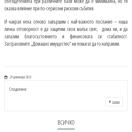
обезщетенията при различните бази може да е минимална, но тя
оказва влияние при по-сериозни рискови събития.
И накрая нека отново завършим с най-важното послание – наша
лична отговорност е да защитим своя малък свят, дома ни, и да
запазим благосъстоянието и финансовата си стабилност.
Застраховките „Домашно имущество“ ни помагат да го направим.
29 декември 2023
Споделяне:
Facebook
ВСИЧКО