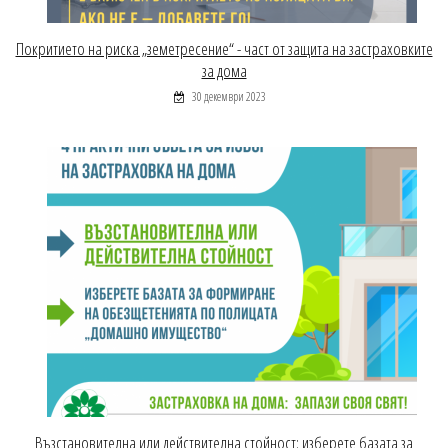
Покритието на риска „земетресение“ - част от защита на застраховките
за дома
30 декември 2023
Възстановителна или действителна стойност: изберете базата за