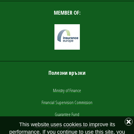
MEMBER OF:
Полезни връзки
Ministry of Finance
Financial Supervision Commission
Guarantee Fund
This website uses cookies to improve its
National Bureau of Bulgarian Motor Insurers
performance. If you continue to use this site, you