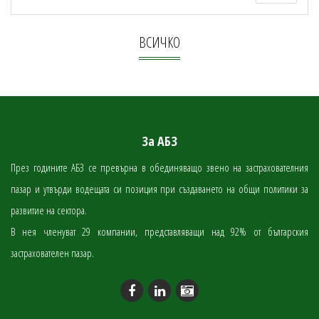
ВСИЧКО
За АБЗ
През годините АБЗ се превърна в обединяващо звено на застрахователния
пазар и утвърди водещата си позиция при създаването на общи политики за
развитие на сектора.
В нея членуват 29 компании, представляващи над 92% от българския
застрахователен пазар.