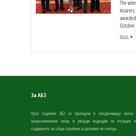
The winne
Insurers
awarded 
October 2
More
За АБЗ
През годините АБЗ се превърна в обединяващо звено
застрахователния пазар и утвърди водещата си позиция 
създаването на общи политики за развитие на сектора.