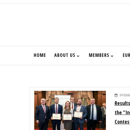
HOME
ABOUT US
MEMBERS
EU
НАЧАЛО
04 Octob
Results
the “In
Contes