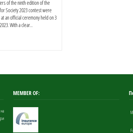
rs of the ninth edition of the
 for Society 2023 contest were
at an official ceremony held on 3
023. With a clear...
MEMBER OF:
П
 на
M
при
F