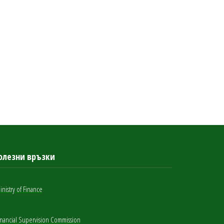
олезни връзки
inistry of Finance
inancial Supervision Commission