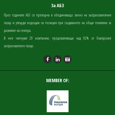
За АБЗ
През годините АБЗ се превърна в обединяващо звено на застрахователния
пазар и утвърди водещата си позиция при създаването на общи политики за
развитие на сектора.
В нея членуват 29 компании, представляващи над 92% от българския
застрахователен пазар.
MEMBER OF: