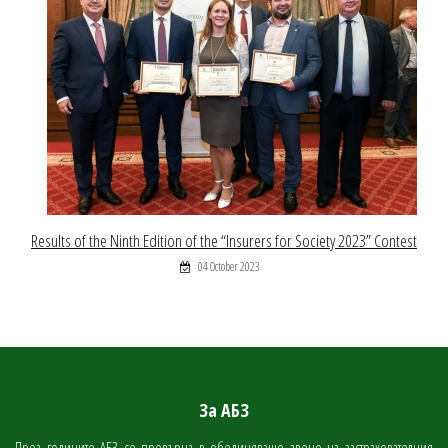
Results of the Ninth Edition of the “Insurers for Society 2023” Contest
04 October 2023
За АБЗ
През годините АБЗ се превърна в обединяващо звено на застрахователния