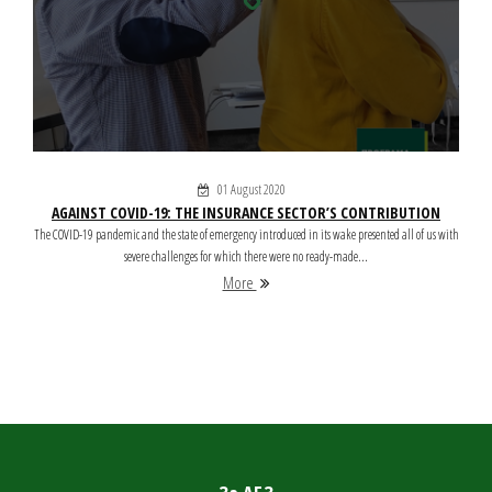
01 August 2020
AGAINST COVID-19: THE INSURANCE SECTOR’S CONTRIBUTION
The COVID-19 pandemic and the state of emergency introduced in its wake presented all of us with
severe challenges for which there were no ready-made...
More