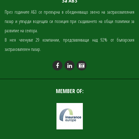
За АБЗ
През годините АБЗ се превърна в обединяващо звено на застрахователния
пазар и утвърди водещата си позиция при създаването на общи политики за
развитие на сектора.
В нея членуват 29 компании, представляващи над 92% от българския
застрахователен пазар.
MEMBER OF: