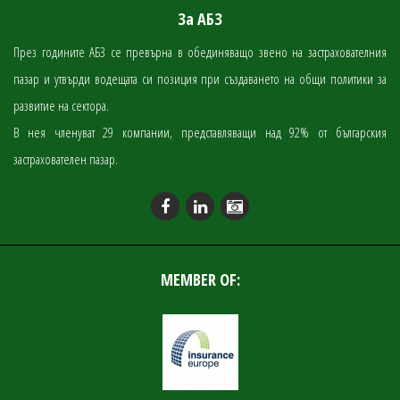
За АБЗ
През годините АБЗ се превърна в обединяващо звено на застрахователния
пазар и утвърди водещата си позиция при създаването на общи политики за
развитие на сектора.
В нея членуват 29 компании, представляващи над 92% от българския
застрахователен пазар.
MEMBER OF: