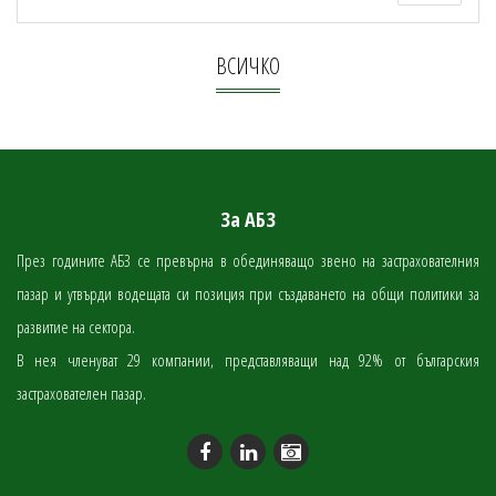
ВСИЧКО
За АБЗ
През годините АБЗ се превърна в обединяващо звено на застрахователния
пазар и утвърди водещата си позиция при създаването на общи политики за
развитие на сектора.
В нея членуват 29 компании, представляващи над 92% от българския
застрахователен пазар.