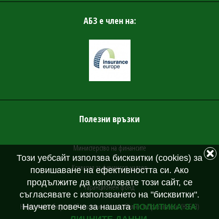
АБЗ е член на:
Полезни връзки
Министерство на финансите
Този уебсайт използва бисквитки (cookies) за
Комисия за финансов надзор
повишаване на ефективността си. Ако
продължите да използвате този сайт, се
Гаранционен фонд
съгласявате с използването на "бисквитки".
Национално бюро на българските автомобилни застрахователи (НББАЗ)
Научете повече за нашата
ПОЛИТИКА ЗА