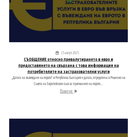
25 август 2025
СЪОБЩЕНИЕ относно превалутирането в евро и
предоставянето на свързана с това информация на
потребителите на застрахователни услуги
„Датата на въвеждане на еврото“ в Република България е датата, определена в Решение на
Съвета на Европейския съюз за приемането на еврото...
Повече