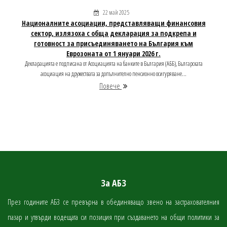
22 май 2025
Националните асоциации, представляващи финансовия
сектор, излязоха с обща декларация за подкрепа и
готовност за присъединяването на България към
Еврозоната от 1 януари 2026 г.
Декларацията е подписана от Асоциацията на банките в България (АББ), Българската
асоциация на дружествата за допълнително пенсионно осигуряване...
Повече
За АБЗ
През годините АБЗ се превърна в обединяващо звено на застрахователния
пазар и утвърди водещата си позиция при създаването на общи политики за