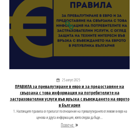
25 август 2025
ПРАВИЛА за превалутиране в евро и за предоставяне на
свързана с това информация на потребителите на
застрахователни услуги във връзка с въвеждането на еврото
в България
1. Настоящите правила се прилагат по отношение на превалутирането от левове в евро на
ценова и друга информация, която следва да бъде...
Повече