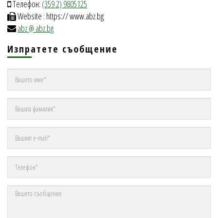
Телефон:
(359 2) 9805125
Website : https:// www.abz.bg
abz @ abz.bg
Изпратете съобщение