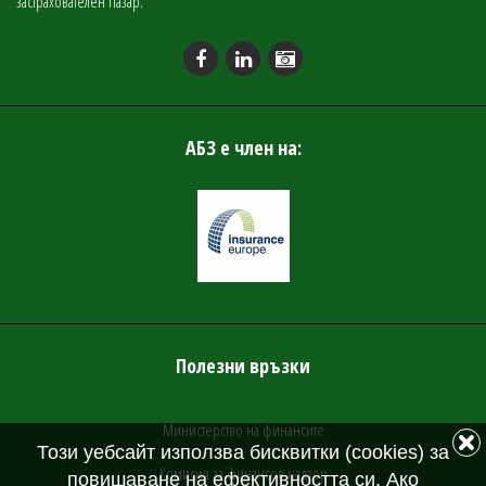
застрахователен пазар.
АБЗ е член на:
Полезни връзки
Министерство на финансите
Този уебсайт използва бисквитки (cookies) за
Комисия за финансов надзор
повишаване на ефективността си. Ако