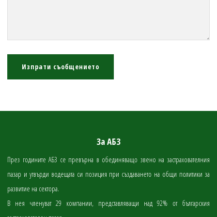
Изпрати съобщението
За АБЗ
През годините АБЗ се превърна в обединяващо звено на застрахователния
пазар и утвърди водещата си позиция при създаването на общи политики за
развитие на сектора.
В нея членуват 29 компании, представляващи над 92% от българския