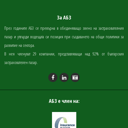
За АБЗ
През годините АБЗ се превърна в обединяващо звено на застрахователния
пазар и утвърди водещата си позиция при създаването на общи политики за
развитие на сектора.
В нея членуват 29 компании, представляващи над 92% от българския
застрахователен пазар.
АБЗ е член на: