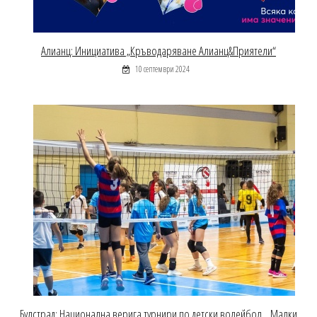
Алианц: Инициатива „Кръводаряване Алианц&Приятели“
10 септември 2024
Булстрад: Национална верига турнири по детски волейбол, „Малки