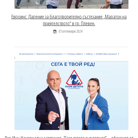
Евроинс: Дарение за благотворително състезание „Маратон на
приятелството“ в гр. Плевен.
05 септември 2024
Лев Инс: Национална кампания „Пази детето в интернет” – обучения от