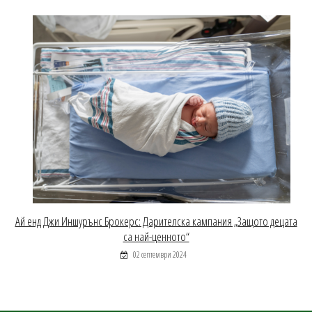
Ай енд Джи Иншурънс Брокерс: Дарителска кампания „Защото децата
са най-ценното“
02 септември 2024