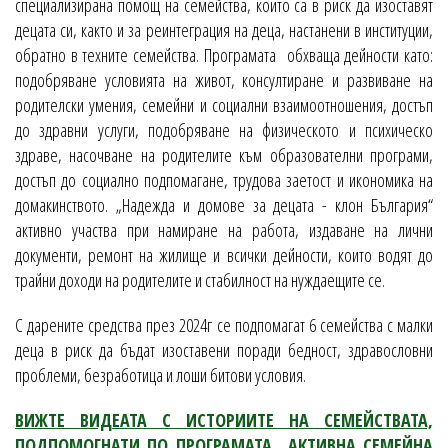
специализирана помощ на семейства, които са в риск да изоставят
децата си, както и за реинтеграция на деца, настанени в институции,
обратно в техните семейства. Програмата обхваща дейности като:
подобряване условията на живот, консултиране и развиване на
родителски умения, семейни и социални взаимоотношения, достъп
до здравни услуги, подобряване на физическото и психическо
здраве, насочване на родителите към образователни програми,
достъп до социално подпомагане, трудова заетост и икономика на
домакинството. „Надежда и домове за децата - клон България“
активно участва при намиране на работа, издаване на лични
документи, ремонт на жилище и всички дейности, които водят до
трайни доходи на родителите и стабилност на нуждаещите се.
С дарените средства през 2024г се подпомагат 6 семейства с малки
деца в риск да бъдат изоставени поради бедност, здравословни
проблеми, безработица и лоши битови условия.
ВИЖТЕ ВИДЕАТА С ИСТОРИИТЕ НА СЕМЕЙСТВАТА,
ПОДПОМОГНАТИ ПО ПРОГРАМАТА „АКТИВНА СЕМЕЙНА