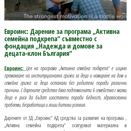
Евроинс: Дарение за програма „Активна
семейна подкрепа“ съвместно с
фондация „Надежда и домове за
децата-клон България“
Евроинс:
Цел на програма „Активна семейна подкрепа“ е изцяло
премахване на институционална грижа за деца и намиране на дом и
семейна грижа за деца останали без родители поради различни
причини. С дарените средства бяха подпомогнати 6 семейства с малки
деца в риск да бъдат изоставени поради бедност, здравословни
проблеми, безработица и лоши битови условия.
Дарените от ЗД „Евроинс“ АД средства за развитие на програма ,
„Активна семейна подкрепа“ осигуряват материална и