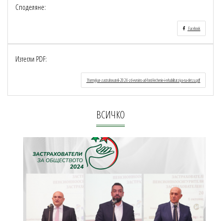
Споделяне:
Facebook
Изтегли PDF:
1formylyar-zastrahovateli-2024-zd-evroins-ad-fond-lechenie-i-rehabilitatziya-na-detza.pdf
ВСИЧКО