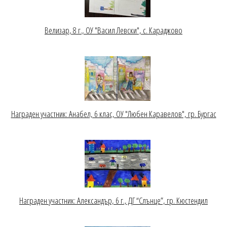
Велизар, 8 г., ОУ "Васил Левски", с. Караджово
Награден участник: Анабел, 6 клас, ОУ "Любен Каравелов", гр. Бургас
Награден участник: Александър, 6 г., ДГ “Слънце”, гр. Кюстендил