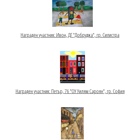
Награден участник: Ивон, ДГ "Добруджа", гр. Силистра
Награден участник: Петър, 76 "ОУ Уилям Сароян", гр. София