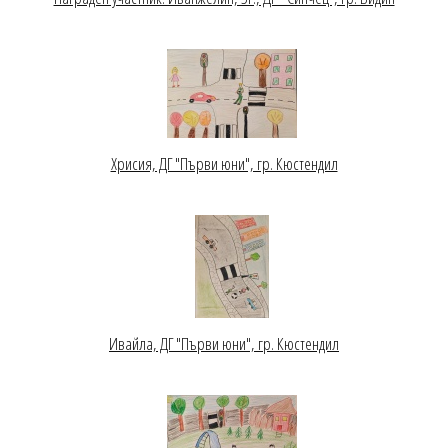
Хрисия, ДГ "Първи юни", гр. Кюстендил
Ивайла, ДГ "Първи юни", гр. Кюстендил