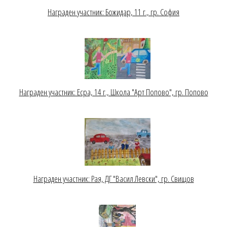
Награден участник: Божидар, 11 г., гр. София
Награден участник: Есра, 14 г., Школа "Арт Попово", гр. Попово
Награден участник: Рая, ДГ "Васил Левски", гр. Свищов