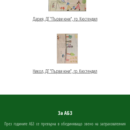
Дария, ДГ "Първи юни", гр. Кюстендил
Никол, ДГ "Първи юни", гр. Кюстендил
За АБЗ
През годините АБЗ се превърна в обединяващо звено на застрахователния