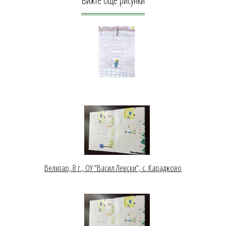
Вижте още рисунки
Велизар, 8 г., ОУ "Васил Левски", с. Караджово