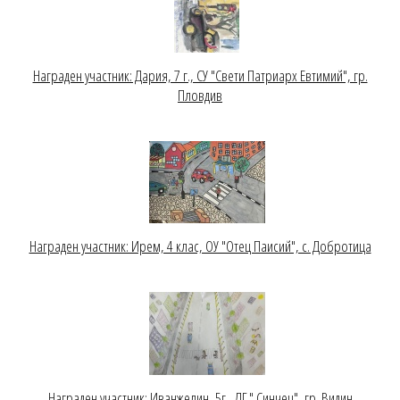
Награден участник: Дария, 7 г., СУ "Свети Патриарх Евтимий", гр.
Пловдив
Награден участник: Ирем, 4 клас, ОУ "Отец Паисий", с. Добротица
Награден участник: Иванжелин, 5г., ДГ " Синчец", гр. Видин