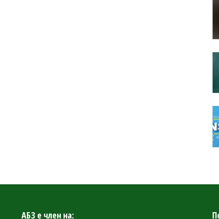
АБЗ е член на:
П