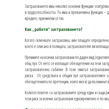
Застраховането има няколко основни функции: осигурява
и трудоспособността. То има и превантивна функция – 
вредите, причинени от тях.
Как „работи“ застраховането?
Когато сключвате застраховка, вие плащате определена
което е описано в полицата, застрахователят ви изплаща 
Премиите на всички застраховани по даден вид (еднотип
общ пул. От него се изплащат обезщетения на тези заст
застрахователно събитие. В този смисъл застрахова
риска. От средствата в общия пул застрахователите 
обезщетенията по претенции, които могат да възникнат 
Колкото повече са застрахованите срещу един и същи ри
този риск за всички застраховани едновременно е по-мал