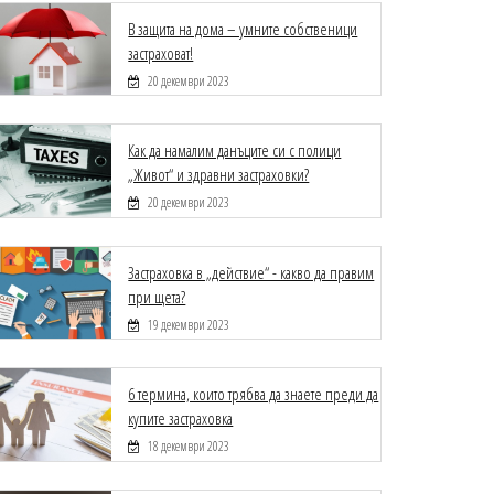
В защита на дома – умните собственици
застраховат!
20 декември 2023
Как да намалим данъците си с полици
„Живот“ и здравни застраховки?
20 декември 2023
Застраховка в „действие“ - какво да правим
при щета?
19 декември 2023
6 термина, които трябва да знаете преди да
купите застраховка
18 декември 2023