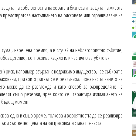
 защита на собствеността на хората и бизнеса и защита на живота
да предотвратява настъпването на рисковете или ограничаване на
 сума , наречена премия, а в случай на неблагоприятно събитие,
обезщетение, т.е. покрива изцяло или частично загубите ви.
ен) риск, например свързан с недвижимо имущество, се събират в
раховани, при които рискът се е реализирал чрез настъпването на
нето може да се разглежда и като способ за разпределяне на
заделят също резерви, чрез които се гарантира изплащането на
в бъдещ момент.
ск за едно и също време, толкова и вероятността да се реализира
ък и съответно цената на застраховката става по-ниска.