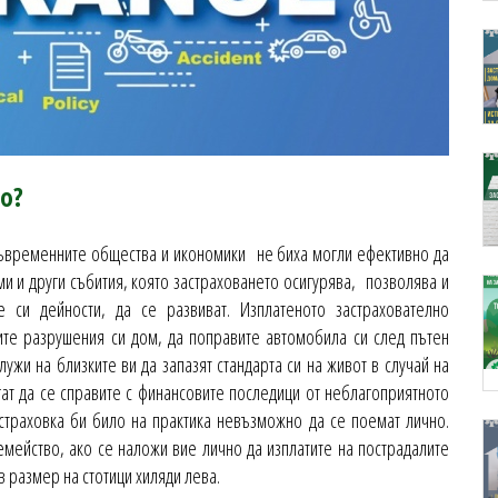
о?
съвременните общества и икономики не биха могли ефективно да
и и други събития, която застраховането осигурява, позволява и
 си дейности, да се развиват. Изплатеното застрахователно
те разрушения си дом, да поправите автомобила си след пътен
ужи на близките ви да запазят стандарта си на живот в случай на
гат да се справите с финансовите последици от неблагоприятното
астраховка би било на практика невъзможно да се поемат лично.
емейство, ако се наложи вие лично да изплатите на пострадалите
в размер на стотици хиляди лева.