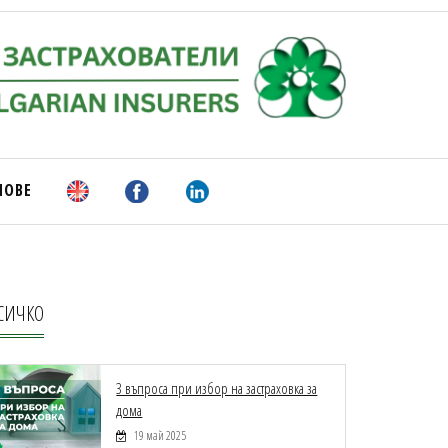
НОВЕ
СИЧКО
3 въпроса при избор на застраховка за
дома
19 май 2025