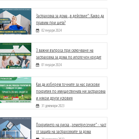
Застраховка за дома „в действие“: Какво да
правим при щета?
02 януари 2024
З важни въпроса при сключване на
застраховка за дома по ипотечен кредит
01 януари 2024
Как да изберем точните за нас рискови
покрития по имуществената ни застраховка
и някои други условия
31 декември 2023
Покритието на риска „земетресение“ - част
от защита на застраховките за дома