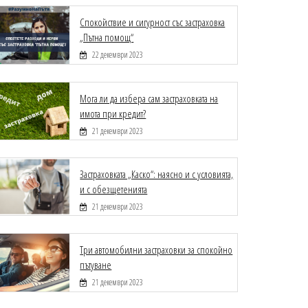
Спокойствие и сигурност със застраховка
„Пътна помощ“
22 декември 2023
Мога ли да избера сам застраховката на
имота при кредит?
21 декември 2023
Застраховката „Каско“: наясно и с условията,
и с обезщетенията
21 декември 2023
Три автомобилни застраховки за спокойно
пътуване
21 декември 2023