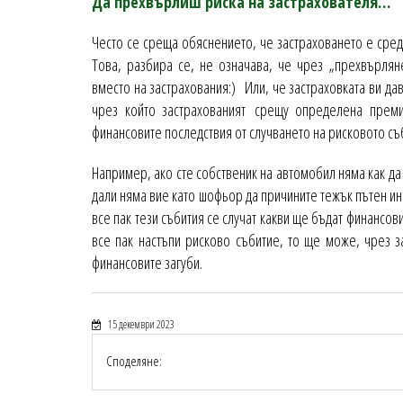
Да прехвърлиш риска на застрахователя…
Често се среща обяснението, че застраховането е средс
Това, разбира се, не означава, че чрез „прехвърлян
вместо на застрахования:) Или, че застраховката ви дав
чрез който застрахованият срещу определена преми
финансовите последствия от случването на рисковото съ
Например, ако сте собственик на автомобил няма как да
дали няма вие като шофьор да причините тежък пътен ин
все пак тези събития се случат какви ще бъдат финансов
все пак настъпи рисково събитие, то ще може, чрез з
финансовите загуби.
15 декември 2023
Споделяне: