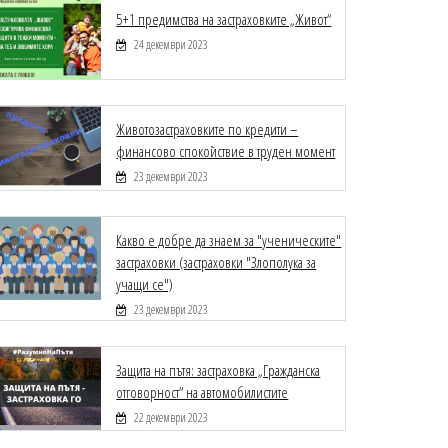
5+1 предимства на застраховките „Живот“
24 декември 2023
Животозастраховките по кредити –
финансово спокойствие в труден момент
23 декември 2023
Какво е добре да знаем за "ученическите"
застраховки (застраховки "Злополука за
учащи се")
23 декември 2023
Защита на пътя: застраховка „Гражданска
отговорност“ на автомобилистите
22 декември 2023