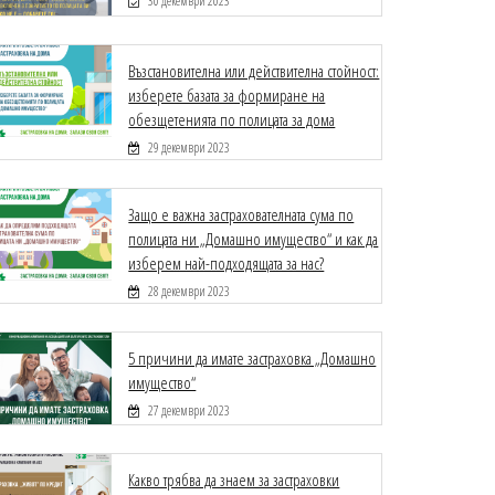
30 декември 2023
Възстановителна или действителна стойност:
изберете базата за формиране на
обезщетенията по полицата за дома
29 декември 2023
Защо е важна застрахователната сума по
полицата ни „Домашно имущество“ и как да
изберем най-подходящата за нас?
28 декември 2023
5 причини да имате застраховка „Домашно
имущество“
27 декември 2023
Какво трябва да знаем за застраховки