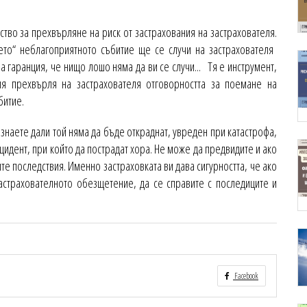
тво за прехвърляне на риск от застрахования на застрахователя.
ето“ неблагоприятното събитие ще се случи на застрахователя
а гаранция, че нищо лошо няма да ви се случи... Тя е инструмент,
я прехвърля на застрахователя отговорността за поемане на
битие.
 знаете дали той няма да бъде откраднат, увреден при катастрофа,
цидент, при който да пострадат хора. Не може да предвидите и ако
ите последствия. Именно застраховката ви дава сигурността, че ако
астрахователното обезщетение, да се справите с последиците и
Facebook