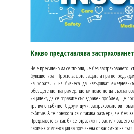
Какво представлява застрахованет
Не е пресилено да се твърди, че без застраховането 
функционират. Просто защото защитата при непредвидим
на хората, и на бизнеса да извършват ежедневните
обезщетение, например, ще ви помогне да възстанови
инцидент, да се справите със здравен проблем, ще посл
трагично събитие. С други думи, застраховките ви пома
събитие. А те понякога са с такива размери, че без з
Представете си как би се отразило на вас или вашето с
парична компенсация за причинена от вас смърт на пътя 