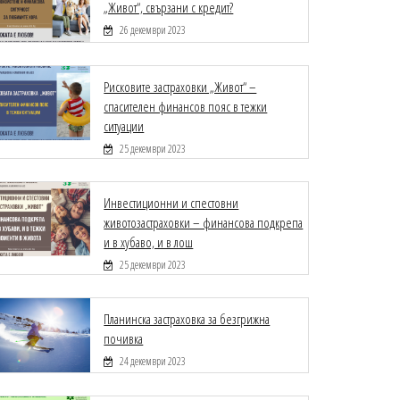
„Живот“, свързани с кредит?
26 декември 2023
Рисковите застраховки „Живот“ –
спасителен финансов пояс в тежки
ситуации
25 декември 2023
Инвестиционни и спестовни
животозастраховки – финансова подкрепа
и в хубаво, и в лош
25 декември 2023
Планинска застраховка за безгрижна
почивка
24 декември 2023