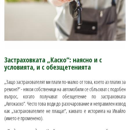
Застраховката „Каско“: наясно и с
условията, и с обезщетенията
„Защо застрахователят ми плати по-малко от това, което аз платих за
ремонт?“ - някои собственици на автомобили се сблъскват с подобен
въпрос, когато получават обезщетение по застраховката
„Автокаско“. Често това води до разочарование и неправилен извод
как „застрахователите не плащат“, каквато е историята на Ивайло
(името е променено).