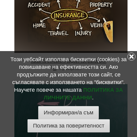
Този уебсайт използва бисквитки (cookies) за
Какви са основните видове застраховане?
повишаване на ефективността си. Ако
17 декември 2023
продължите да използвате този сайт, се
съгласявате с използването на "бисквитки".
Научете повече за нашата
ПОЛИТИКА ЗА
ЛИЧНИТЕ ДАННИ
.
Информиран/а съм
Политика за поверителност