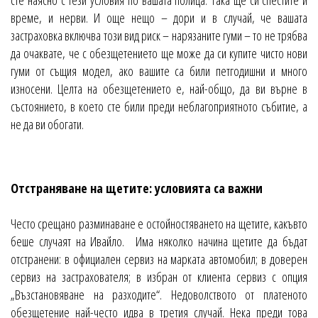
сте наясно с тези условия по вашата полица. Така ще си спестите и
време, и нерви. И още нещо – дори и в случай, че вашата
застраховка включва този вид риск – нарязаните гуми – то не трябва
да очаквате, че с обезщетението ще може да си купите чисто нови
гуми от същия модел, ако вашите са били петгодишни и много
износени. Целта на обезщетението е, най-общо, да ви върне в
състоянието, в което сте били преди неблагоприятното събитие, а
не да ви обогати.
Отстраняване на щетите: условията са важни
Често срещано разминаване е остойностяването на щетите, какъвто
беше случаят на Ивайло. Има няколко начина щетите да бъдат
отстранени: в официален сервиз на марката автомобил; в доверен
сервиз на застрахователя; в избран от клиента сервиз с опция
„Възстановяване на разходите“. Недоволството от платеното
обезщетение най-често идва в третия случай. Нека преди това