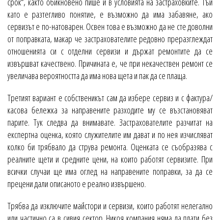
срок“, както обикновено пише и в условията на застраховките. Тъй
като е разтегливо понятие, е възможно да има забавяне, ако
сервизът е по-натоварен. Освен това е възможно да не сте доволни
от поправката, макар че застрахователите редовно преразглеждат
отношенията си с отделни сервизи и държат ремонтите да се
извършват качествено. Причината е, че при некачествен ремонт се
увеличава вероятността да има нова щета и пак да се плаща.
Третият вариант е собственикът сам да избере сервиз и с фактура/
касова бележка за направените разходите му се възстановяват
парите. Тук следва да внимавате. Застрахователите разчитат на
експертна оценка, която служителите им дават и по нея изчисляват
колко би трябвало да струва ремонта. Оценката се съобразява с
реалните щети и средните цени, на които работят сервизите. При
всички случаи ще има оглед на направените поправки, за да се
прецени дали описаното е реално извършено.
Трябва да изключите майстори и сервизи, които работят нелегално
или частично са в сивия сектор. Никоя компания няма да плати без