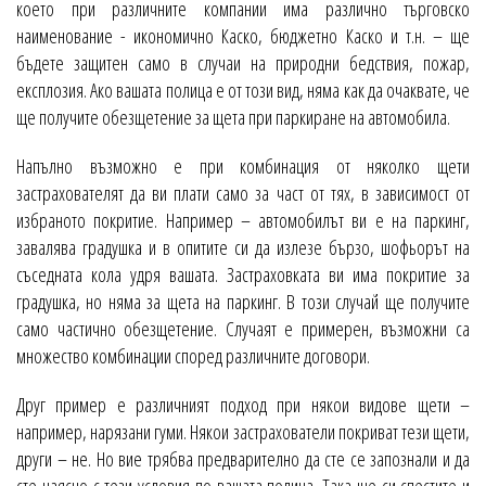
което при различните компании има различно търговско
наименование - икономично Каско, бюджетно Каско и т.н. – ще
бъдете защитен само в случаи на природни бедствия, пожар,
експлозия. Ако вашата полица е от този вид, няма как да очаквате, че
ще получите обезщетение за щета при паркиране на автомобила.
Напълно възможно е при комбинация от няколко щети
застрахователят да ви плати само за част от тях, в зависимост от
избраното покритие. Например – автомобилът ви е на паркинг,
завалява градушка и в опитите си да излезе бързо, шофьорът на
съседната кола удря вашата. Застраховката ви има покритие за
градушка, но няма за щета на паркинг. В този случай ще получите
само частично обезщетение. Случаят е примерен, възможни са
множество комбинации според различните договори.
Друг пример е различният подход при някои видове щети –
например, нарязани гуми. Някои застрахователи покриват тези щети,
други – не. Но вие трябва предварително да сте се запознали и да