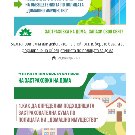
Възстановителна или действителна стойност: изберете базата за
формиране на обезщетенията по полицата за дома
29 декември 2023