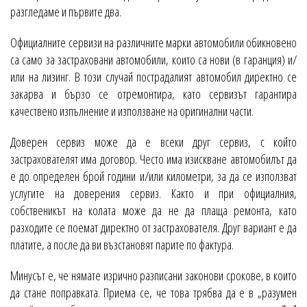
разгледаме и първите два.
Официалните сервизи на различните марки автомобили обикновено
са само за застраховани автомобили, които са нови (в гаранция) и/
или на лизинг. В този случай пострадалият автомобил директно се
закарва и бързо се отремонтира, като сервизът гарантира
качествено изпълнение и използване на оригинални части.
Доверен сервиз може да е всеки друг сервиз, с който
застрахователят има договор. Често има изискване автомобилът да
е до определен брой години и/или километри, за да се използват
услугите на доверения сервиз. Както и при официалния,
собственикът на колата може да не да плаща ремонта, като
разходите се поемат директно от застрахователя. Друг вариант е да
платите, а после да ви възстановят парите по фактура.
Минусът е, че нямате изрично разписани законови срокове, в които
да стане поправката. Приема се, че това трябва да е в „разумен