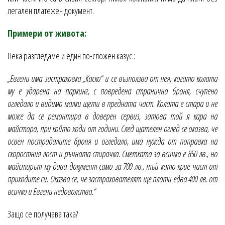
легален платежен документ.
Примери от живота:
Нека разгледаме и един по-сложен казус.:
„Евгени има застраховка „Каско“ и се възползва от нея, когато колата
му е ударена на паркинг, с повредена странична броня, счупено
огледало и видимо малки щети в предната част. Колата е стара и не
може да се ремонтира в доверен сервиз, затова той я кара на
майстора, при който ходи от години. След щателен оглед се оказва, че
освен пострадалите броня и огледало, има нужда от поправка на
скоростния лост и ръчната спирачка. Сметката за всичко е 850 лв., но
майсторът му дава документ само за 700 лв., тъй като крие част от
приходите си. Оказва се, че застрахователят ще плати едва 400 лв. от
всичко и Евгени недоволства.“
Защо се получава така?