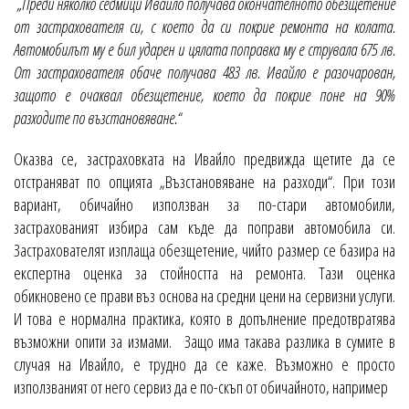
„Преди няколко седмици Ивайло получава окончателното обезщетение
от застрахователя си, с което да си покрие ремонта на колата.
Автомобилът му е бил ударен и цялата поправка му е струвала 675 лв.
От застрахователя обаче получава 483 лв. Ивайло е разочарован,
защото е очаквал обезщетение, което да покрие поне на 90%
разходите по възстановяване.“
Оказва се, застраховката на Ивайло предвижда щетите да се
отстраняват по опцията „Възстановяване на разходи“. При този
вариант, обичайно използван за по-стари автомобили,
застрахованият избира сам къде да поправи автомобила си.
Застрахователят изплаща обезщетение, чийто размер се базира на
експертна оценка за стойността на ремонта. Тази оценка
обикновено се прави въз основа на средни цени на сервизни услуги.
И това е нормална практика, която в допълнение предотвратява
възможни опити за измами. Защо има такава разлика в сумите в
случая на Ивайло, е трудно да се каже. Възможно е просто
използваният от него сервиз да е по-скъп от обичайното, например