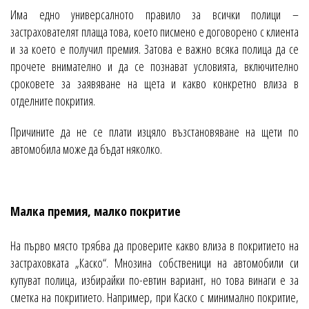
Има едно универсалното правило за всички полици –
застрахователят плаща това, което писмено е договорено с клиента
и за което е получил премия. Затова е важно всяка полица да се
прочете внимателно и да се познават условията, включително
сроковете за заявяване на щета и какво конкретно влиза в
отделните покрития.
Причините да не се плати изцяло възстановяване на щети по
автомобила може да бъдат няколко.
Малка премия, малко покритие
На първо място трябва да проверите какво влиза в покритието на
застраховката „Каско“. Мнозина собственици на автомобили си
купуват полица, избирайки по-евтин вариант, но това винаги е за
сметка на покритието. Например, при Каско с минимално покритие,