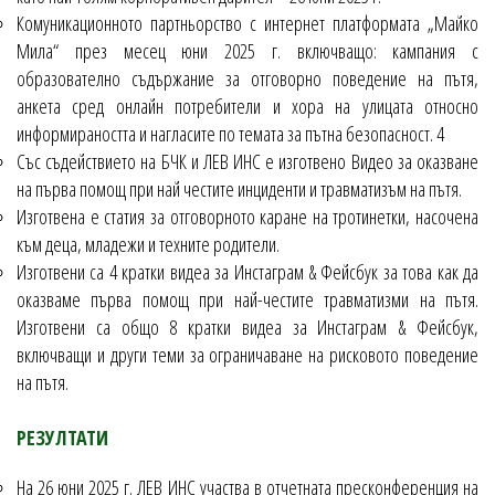
Комуникационното партньорство с интернет платформата „Майко
Мила“ през месец юни 2025 г. включващо: кампания с
образователно съдържание за отговорно поведение на пътя,
анкета сред онлайн потребители и хора на улицата относно
информираността и нагласите по темата за пътна безопасност. 4
Със съдействието на БЧК и ЛЕВ ИНС е изготвено Видео за оказване
на първа помощ при най честите инциденти и травматизъм на пътя.
Изготвена е статия за отговорното каране на тротинетки, насочена
към деца, младежи и техните родители.
Изготвени са 4 кратки видеа за Инстаграм & Фейсбук за това как да
оказваме първа помощ при най-честите травматизми на пътя.
Изготвени са общо 8 кратки видеа за Инстаграм & Фейсбук,
включващи и други теми за ограничаване на рисковото поведение
на пътя.
РЕЗУЛТАТИ
На 26 юни 2025 г. ЛЕВ ИНС участва в отчетната пресконференция на