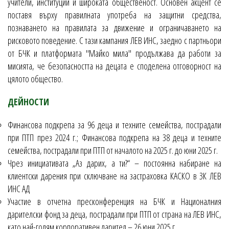
учители, институции и широката общественост. Основен акцент се
поставя върху правилната употреба на защитни средства,
познаването на правилата за движение и ограничаването на
рисковото поведение. С тази кампания ЛЕВ ИНС, заедно с партньори
от БЧК и платформата "Майко мила" продължава да работи за
мисията, че безопасността на децата е споделена отговорност на
цялото общество.
ДЕЙНОСТИ
Финансова подкрепа за 96 деца и техните семейства, пострадали
при ПТП през 2024 г.; Финансова подкрепа на 38 деца и техните
семейства, пострадали при ПТП от началото на 2025 г. до юни 2025 г.
Чрез инициативата „Аз дарих, а ти?“ – постоянна набиране на
клиентски дарения при сключване на застраховка КАСКО в ЗК ЛЕВ
ИНС АД
Участие в отчетна пресконференция на БЧК и Националния
дарителски фонд за деца, пострадали при ПТП от страна на ЛЕВ ИНС,
като най-голям корпоративен дарител – 26 юни 2025 г.