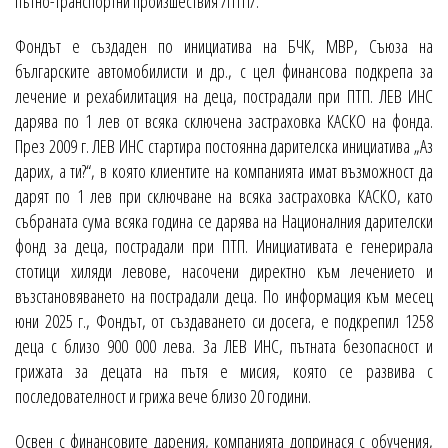
пътно-транспортни произшествия /ПТП/.
Фондът е създаден по инициатива на БЧК, МВР, Съюза на
българските автомобилисти и др., с цел финансова подкрепа за
лечение и рехабилитация на деца, пострадали при ПТП. ЛЕВ ИНС
дарява по 1 лев от всяка сключена застраховка КАСКО на фонда.
През 2009 г. ЛЕВ ИНС стартира постоянна дарителска инициатива „Аз
дарих, а ти?“, в която клиентите на компанията имат възможност да
дарят по 1 лев при сключване на всяка застраховка КАСКО, като
събраната сума всяка година се дарява на Националния дарителски
фонд за деца, пострадали при ПТП. Инициативата е генерирала
стотици хиляди левове, насочени директно към лечението и
възстановяването на пострадали деца. По информация към месец
юни 2025 г., Фондът, от създаването си досега, е подкрепил 1258
деца с близо 900 000 лева. За ЛЕВ ИНС, пътната безопасност и
грижата за децата на пътя е мисия, която се развива с
последователност и грижа вече близо 20 години.
Освен с финансовите дарения, компанията допринася с обучения,