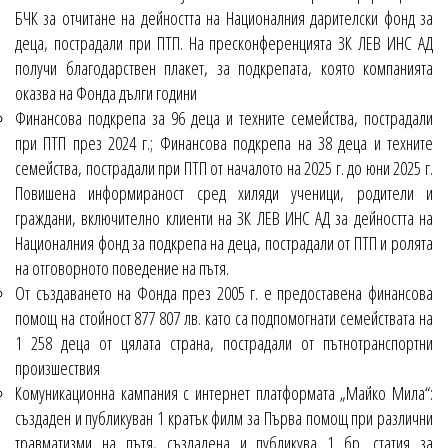
БЧК за отчитане на дейността на Националния дарителски фонд за
деца, пострадали при ПТП. На пресконференцията ЗК ЛЕВ ИНС АД
получи благодарствен плакет, за подкрепата, която компанията
оказва на Фонда дълги години
Финансова подкрепа за 96 деца и техните семейства, пострадали
при ПТП през 2024 г.; Финансова подкрепа на 38 деца и техните
семейства, пострадали при ПТП от началото на 2025 г. до юни 2025 г.
Повишена информираност сред хиляди ученици, родители и
граждани, включително клиенти на ЗК ЛЕВ ИНС АД за дейността на
Националния фонд за подкрепа на деца, пострадали от ПТП и ролята
на отговорното поведение на пътя.
От създаването на Фонда през 2005 г. е предоставена финансова
помощ на стойност 877 807 лв. като са подпомогнати семействата на
1 258 деца от цялата страна, пострадали от пътнотранспортни
произшествия
Комуникационна кампания с интернет платформата „Майко Мила“:
създаден и публикуван 1 кратък филм за Първа помощ при различни
травматизми на пътя, създадена и публикува 1 бр. статия за