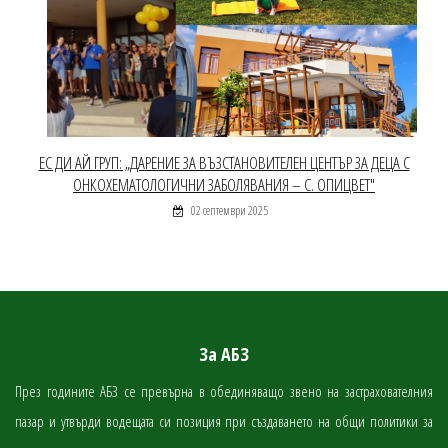
ЕС ДИ АЙ ГРУП: „ДАРЕНИЕ ЗА ВЪЗСТАНОВИТЕЛЕН ЦЕНТЪР ЗА ДЕЦА С
ОНКОХЕМАТОЛОГИЧНИ ЗАБОЛЯВАНИЯ – С. ОПИЦВЕТ"
02 септември 2025
За АБЗ
През годините АБЗ се превърна в обединяващо звено на застрахователния
пазар и утвърди водещата си позиция при създаването на общи политики за