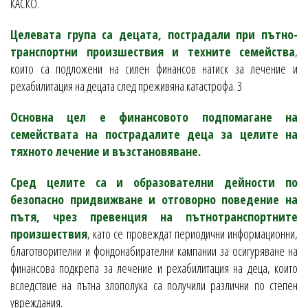
КАСКО.
Целевата група са децата, пострадали при пътно-
транспортни произшествия и техните семейства
,
които са подложени на силен финансов натиск за лечение и
рехабилитация на децата след преживяна катастрофа. 3
Основна цел е финансовото подпомагане на
семействата на пострадалите деца за целите на
тяхното лечение и възстановяване.
Сред целите са и образователни дейности по
безопасно придвижване и отговорно поведение на
пътя, чрез превенция на пътнотранспортните
произшествия
, като се провеждат периодични информационни,
благотворителни и фондонабирателни кампании за осигуряване на
финансова подкрепа за лечение и рехабилитация на деца, които
вследствие на пътна злополука са получили различни по степен
увреждания.