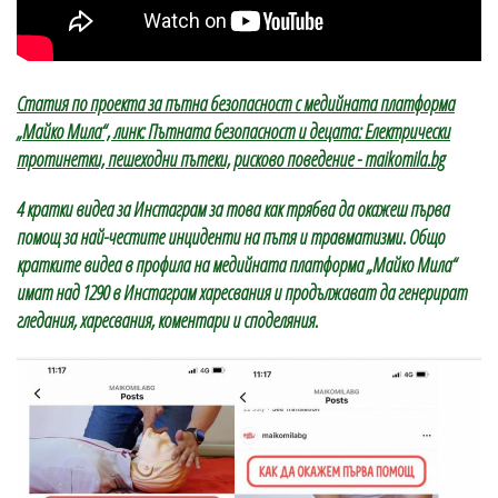
Статия по проекта за пътна безопасност с медийната платформа
„Майко Мила“, линк: Пътната безопасност и децата: Електрически
тротинетки, пешеходни пътеки, рисково поведение - maikomila.bg
4 кратки видеа за Инстаграм за това как трябва да окажеш първа
помощ за най-честите инциденти на пътя и травматизми. Общо
кратките видеа в профила на медийната платформа „Майко Мила“
имат над 1290 в Инстаграм харесвания и продължават да генерират
гледания, харесвания, коментари и споделяния.