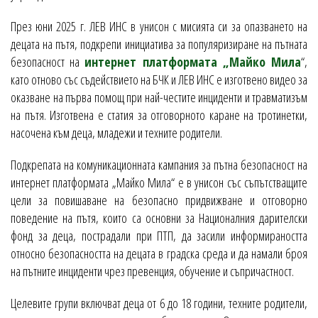
През юни 2025 г. ЛЕВ ИНС в унисон с мисията си за опазването на
децата на пътя, подкрепи инициатива за популяризиране на пътната
безопасност на
интернет платформата „Майко Мила
“,
като отново със съдействието на БЧК и ЛЕВ ИНС е изготвено видео за
оказване на първа помощ при най-честите инциденти и травматизъм
на пътя. Изготвена е статия за отговорното каране на тротинетки,
насочена към деца, младежи и техните родители.
Подкрепата на комуникационната кампания за пътна безопасност на
интернет платформата „Майко Мила“ е в унисон със съпътстващите
цели за повишаване на безопасно придвижване и отговорно
поведение на пътя, които са основни за Националния дарителски
фонд за деца, пострадали при ПТП, да засили информираността
относно безопасността на децата в градска среда и да намали броя
на пътните инциденти чрез превенция, обучение и съпричастност.
Целевите групи включват деца от 6 до 18 години, техните родители,