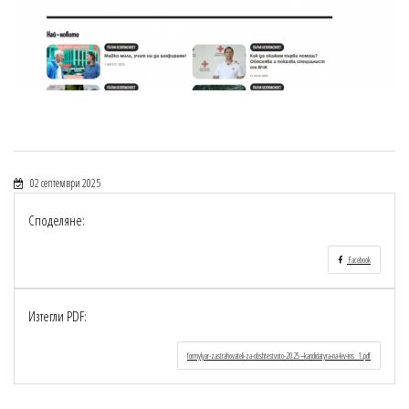
02 септември 2025
Споделяне:
Facebook
Изтегли PDF:
formylyar-zastrahovateli-za-obshtestvoto-2025--kandidatyra-na-lev-ins_1.pdf