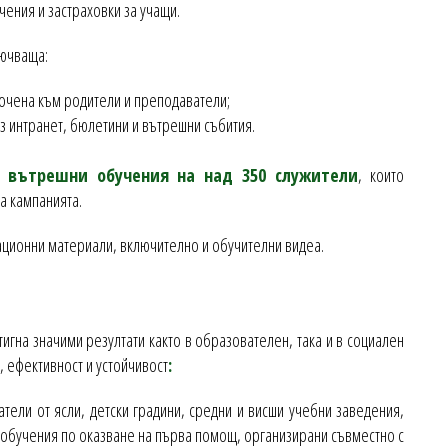
чения и застраховки за учащи.
ючваща:
очена към родители и преподаватели;
 интранет, бюлетини и вътрешни събития.
е
вътрешни обучения на над 350 служители
, които
а кампанията.
ационни материали, включително и обучителни видеа.
гна значими резултати както в образователен, така и в социален
, ефективност и устойчивост
:
тели от ясли, детски градини, средни и висши учебни заведения,
 обучения по оказване на първа помощ, организирани съвместно с