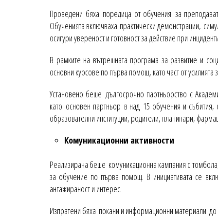
Проведени бяха поредица от обучения за преподавате
Обученията включваха практически демонстрации, симул
осигури увереност и готовност за действие при инциденти
В рамките на вътрешната програма за развитие и соц
основни курсове по първа помощ, като част от усилията 
Установено беше дългосрочно партньорство с Академ
като основен партньор в над 15 обучения и събития, 
образователни институции, родители, планинари, фарма
Комуникационни активности
Реализирана беше комуникационна кампания с томбола,
за обучение по първа помощ. В инициативата се вклю
ангажираност и интерес.
Изпратени бяха покани и информационни материали до у