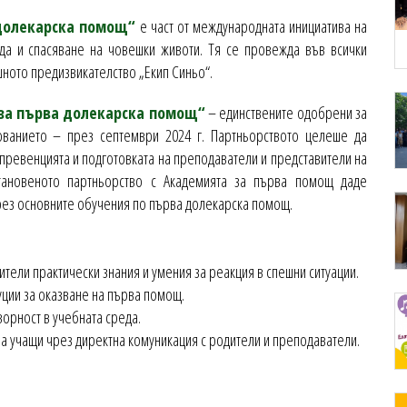
 долекарска помощ“
е част от международната инициатива на
да и спасяване на човешки животи. Тя се провежда във всички
шното предизвикателство „Екип Синьо“.
за първа долекарска помощ“
– единствените одобрени за
ванието – през септември 2024 г. Партньорството целеше да
превенцията и подготовката на преподаватели и представители на
тановеното партньорство с Академията за първа помощ даде
през основните обучения по първа долекарска помощ.
тели практически знания и умения за реакция в спешни ситуации.
уции за оказване на първа помощ.
ворност в учебната среда.
а учащи чрез директна комуникация с родители и преподаватели.