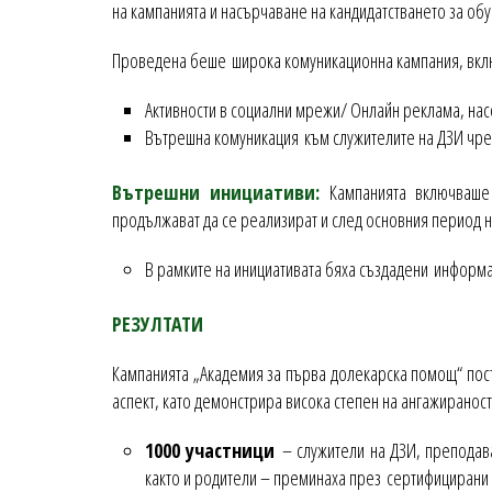
на кампанията и насърчаване на кандидатстването за обу
Проведена беше широка комуникационна кампания, вкл
Активности в социални мрежи/ Онлайн реклама, нас
Вътрешна комуникация към служителите на ДЗИ чрез
Вътрешни инициативи:
Кампанията включваш
продължават да се реализират и след основния период н
В рамките на инициативата бяха създадени информ
РЕЗУЛТАТИ
Кампанията „Академия за първа долекарска помощ“ пости
аспект, като демонстрира висока степен на ангажираност
1000 участници
– служители на ДЗИ, преподава
както и родители – преминаха през сертифицирани