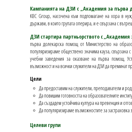
Кампанията на ДЗИ с „Академия за първа
KBC Group, насочена към подпомагане на хора в нуж
държави, в които групата оперира, и е свързана с вътре
ДЗИ стартира партньорството с
„Академия 
първа долекарска помощ от Министерство на образо
популяризираме обществено значима кауза, свързана с 
учебни заведения за оказване на първа помощ. Ус
възможност и на всички служители на ДЗИ да преминат 
Цели
Да предоставим на служители, преподаватели и роди
Да повишим готовността на образователните инстит
Да създадем устойчива култура на превенция и отго
Да популяризираме възможностите за застраховка з
Ц
елеви групи