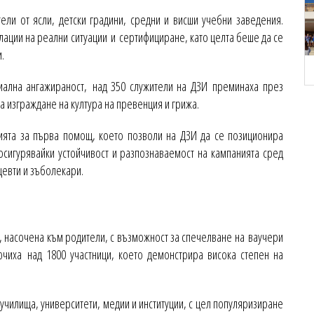
ли от ясли, детски градини, средни и висши учебни заведения.
ации на реални ситуации и сертифициране, като целта беше да се
.
иална ангажираност, над 350 служители на ДЗИ преминаха през
за изграждане на култура на превенция и грижа.
ията за първа помощ, което позволи на ДЗИ да се позиционира
oсигурявайки устойчивост и разпознаваемост на кампанията сред
цевти и зъболекари.
 насочена към родители, с възможност за спечелване на ваучери
чиха над 1800 участници, което демонстрира висока степен на
чилища, университети, медии и институции, с цел популяризиране