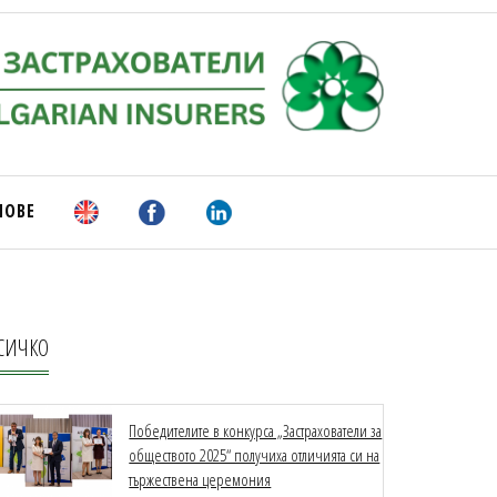
НОВЕ
СИЧКО
Победителите в конкурса „Застрахователи за
обществото 2025“ получиха отличията си на
тържествена церемония