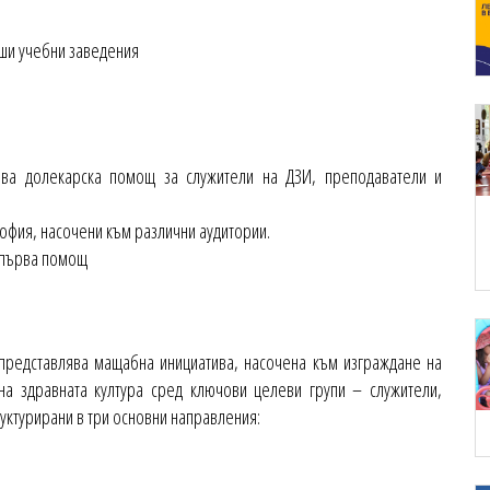
сши учебни заведения
ва долекарска помощ за служители на ДЗИ, преподаватели и
София, насочени към различни аудитории.
 първа помощ
представлява мащабна инициатива, насочена към изграждане на
на здравната култура сред ключови целеви групи – служители,
руктурирани в три основни направления: