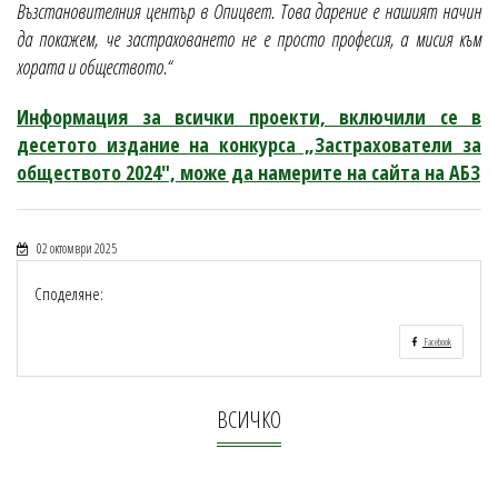
Възстановителния център в Опицвет. Това дарение е нашият начин
да покажем, че застраховането не е просто професия, а мисия към
хората и обществото.“
Информация за всички проекти, включили се в
десетото издание на конкурса „Застрахователи за
обществото 2024", може да намерите на сайта на АБЗ
02 октомври 2025
Споделяне:
Facebook
ВСИЧКО