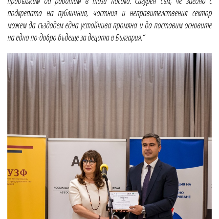
продължим да работим в тази посока. Сигурен съм, че заедно с
подкрепата на публичния, частния и неправителствения сектор
можем да създадем една устойчива промяна и да поставим основите
на едно по-добро бъдеще за децата в България.“