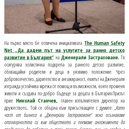
На първо място бе отличена инициативата
The Human Safety
Net „Да дадем път на услугите за ранно детско
развитие в България“
на
Дженерали Застраховане.
Тя
осигурява холистична подкрепа за ранното детско развитие,
обхващайки родители и деца в уязвимо положение. Чрез
доброволчество, дарителство и ангажираност, екипът на Дженерали
изгражда устойчива мрежа от помощ и възможности, която променя
животи и създава по-добро бъдеще за децата в България.Призът
прие
Николай Станчев,
главен изпълнителен директор на
дружеството
.
Той се обърна към присъстващите с думите:
„Като
част от бизнеса в „Дженерали Застраховане“ ясно осъзнаваме
отговорността си към обществото и поемаме ангажимента да