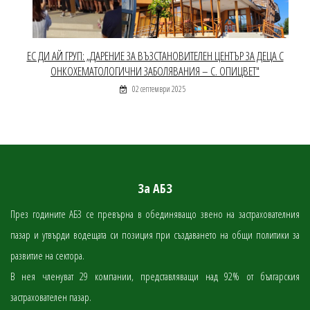
ЕС ДИ АЙ ГРУП: „ДАРЕНИЕ ЗА ВЪЗСТАНОВИТЕЛЕН ЦЕНТЪР ЗА ДЕЦА С
ОНКОХЕМАТОЛОГИЧНИ ЗАБОЛЯВАНИЯ – С. ОПИЦВЕТ"
02 септември 2025
За АБЗ
През годините АБЗ се превърна в обединяващо звено на застрахователния
пазар и утвърди водещата си позиция при създаването на общи политики за
развитие на сектора.
В нея членуват 29 компании, представляващи над 92% от българския
застрахователен пазар.