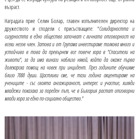
възраст.
Наградата прие Селин Болар, главен изпълнителен директор на
дружеството и сподели с присъстващите: "
Солидарността и
сигурността в едно общество започват с личната отговорност на
всеки негов член. Затова и от Групама инвестираме толкова много и
устойчиво в това да превърнем все повече хора в "Спасители на
животи", за да има винаги наблизо някой, който да окаже първа
долекарска помощ на човек при инцидент. През годините обучихме
близо 7000 души. Щастливи сме, че тази година акцентираме на
учениците - със своята ангажираност, интерес и участие, хиляди
младежи показаха за пореден път, че в България растат отговорни
млади хора за едно по-социално общество."