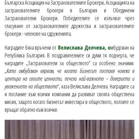
Българска Асоциация на Застрахователните Брокери, Асоциацията на
застрахователните брокери в България и Обединени
Застрахователни Брокери. Победителите се излъчват чрез
гласуване от застрахователните дружества и застрахователните
брокери - членове на сдруженията.
Наградите бяха връчени от
Велислава Делчева, о
мбудсман на
Република България. В поздравителните си думи тя подчерта, че
наградите „Застрахователи за обществото“ са особено значими.
„
Като омбудсман вярвам, че когато бизнесът поставя човека в
центъра на своите ценности, печели най-важното – доверието и
уважението на обществото
“, каза Велислава Делчева. Наградите са
и послание към всички компании да развиват своята обществена
мисия, защото когато бизнесът инвестира в обществото, ползите се
връщат обратно към всички.