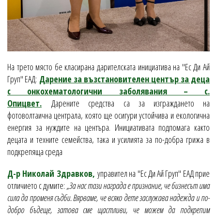
На трето място бе класирана дарителската инициатива на "Ес Ди Ай
Груп" ЕАД:
Дарение за възстановителен център за деца
с онкохематологични заболявания – с.
Опицвет.
Дарените средства са за изграждането на
фотоволтаична централа, която ще осигури устойчива и екологична
енергия за нуждите на центъра. Инициативата подпомага както
децата и техните семейства, така и усилията за по-добра грижа в
подкрепяща среда
Д-р Николай Здравков,
управител на "Ес Ди Ай Груп" ЕАД прие
отличието с думите:
„За нас тази награда е признание, че бизнесът има
сила да променя съдби. Вярваме, че всяко дете заслужава надежда и по-
добро бъдеще, затова сме щастливи, че можем да подкрепим