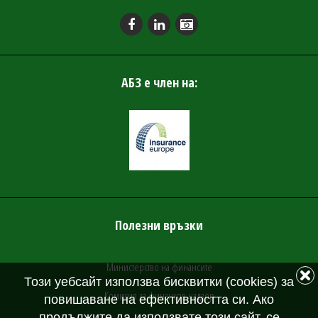
АБЗ е член на:
Полезни връзки
Министерство на финансите
Този уебсайт използва бисквитки (cookies) за
Комисия за финансов надзор
повишаване на ефективността си. Ако
продължите да използвате този сайт, се