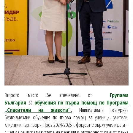
Второто място бе спечелено от
Групама
България
за
обучения по първа помощ по Програма
„Спасители на животи“.
Инициативата осигурява
безвъзмездни обучения по първа помощ за ученици, учители,
клиенти и партньори. През 2024/2025 г. фокусът е върху училищата –
с цел да се изгради култура на реакция и отговорност още от ранна