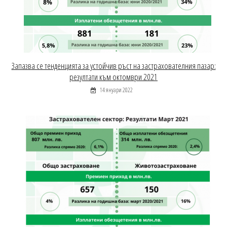
Запазва се тенденцията за устойчив ръст на застрахователния пазар:
резултати към октомври 2021
14 януари 2022