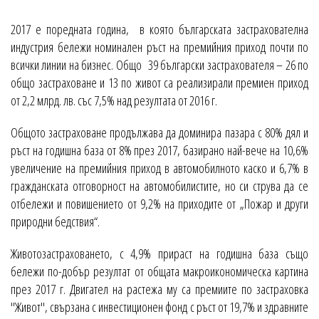
2017 е поредната година, в която българската застрахователна
индустрия бележи номинален ръст на премийния приход почти по
всички линии на бизнес. Общо 39 български застрахователя – 26 по
общо застраховане и 13 по живот са реализирали премиен приход
от 2,2 млрд. лв. със 7,5% над резултата от 2016 г.
Общото застраховане продължава да доминира пазара с 80% дял и
ръст на годишна база от 8% през 2017, базирано най-вече на 10,6%
увеличение на премийния приход в автомобилното каско и 6,7% в
гражданската отговорност на автомобилистите, но си струва да се
отбележи и повишението от 9,2% на приходите от „Пожар и други
природни бедствия“.
Животозастраховането, с 4,9% прираст на годишна база също
бележи по-добър резултат от общата макроикономическа картина
през 2017 г. Двигател на растежа му са премиите по застраховка
"Живот", свързана с инвестиционен фонд с ръст от 19,7% и здравните