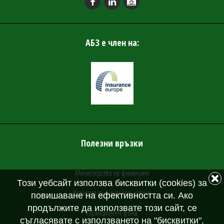
АБЗ е член на:
Полезни връзки
Министерство на финансите
Този уебсайт използва бисквитки (cookies) за
Комисия за финансов надзор
повишаване на ефективността си. Ако
продължите да използвате този сайт, се
Гаранционен фонд
съгласявате с използването на "бисквитки".