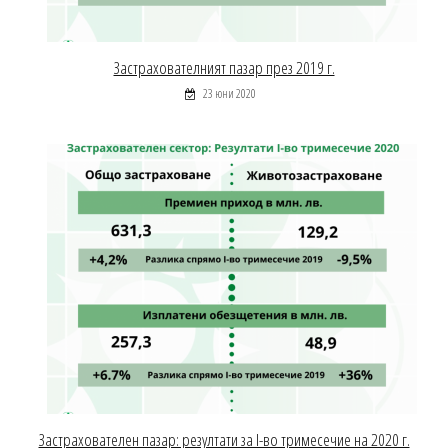
Застрахователният пазар през 2019 г.
23 юни 2020
Застрахователен пазар: резултати за І-во тримесечие на 2020 г.