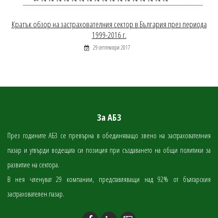
Кратък обзор на застрахователния сектор в България през периода
1999-2016 г.
29 септември 2017
За АБЗ
През годините АБЗ се превърна в обединяващо звено на застрахователния
пазар и утвърди водещата си позиция при създаването на общи политики за
развитие на сектора.
В нея членуват 29 компании, представляващи над 92% от българския
застрахователен пазар.