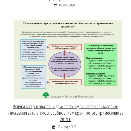
08 юни 2020
Всички застрахователни дружества надвишават капиталовите
изисквания за платежоспособност към края третото тримесечие за
2019 г.
10 януари 2020