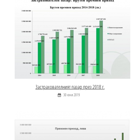
Застрахователният пазар през 2018 г.
30 юни 2019