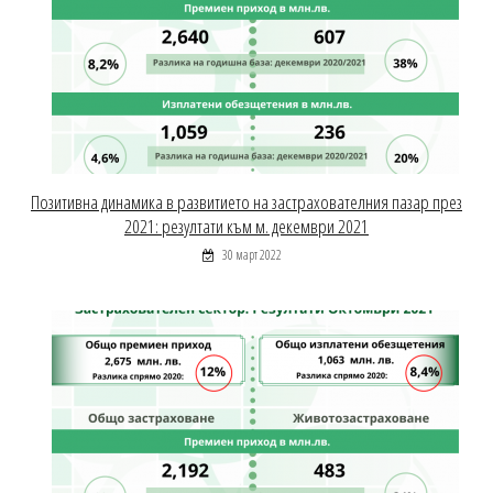
Позитивна динамика в развитието на застрахователния пазар през
2021: резултати към м. декември 2021
30 март 2022