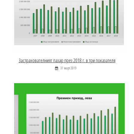
Застрахователният пазар през 2018 г. в три показателя
31 март 2019