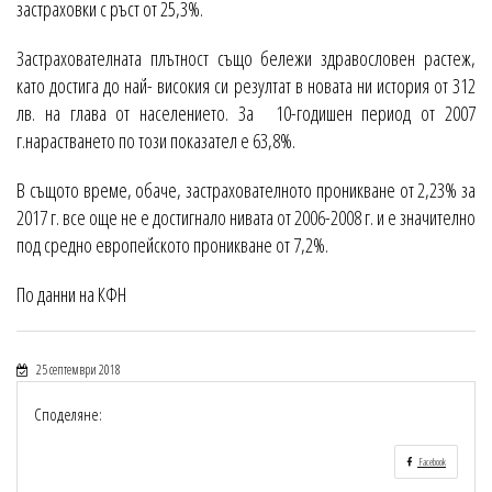
застраховки с ръст от 25,3%.
Застрахователната плътност също бележи здравословен растеж,
като достига до най- високия си резултат в новата ни история от 312
лв. на глава от населението. За 10-годишен период от 2007
г.нарастването по този показател е 63,8%.
В същото време, обаче, застрахователното проникване от 2,23% за
2017 г. все още не е достигнало нивата от 2006-2008 г. и е значително
под средно европейското проникване от 7,2%.
По данни на КФН
25 септември 2018
Споделяне:
Facebook