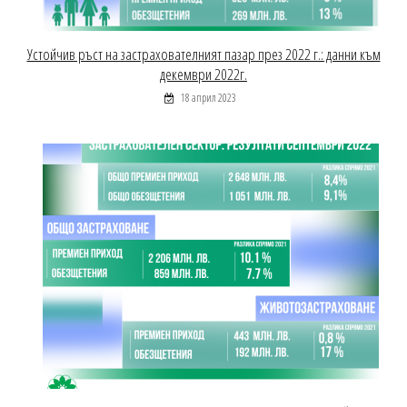
Устойчив ръст на застрахователният пазар през 2022 г.: данни към
декември 2022г.
18 април 2023