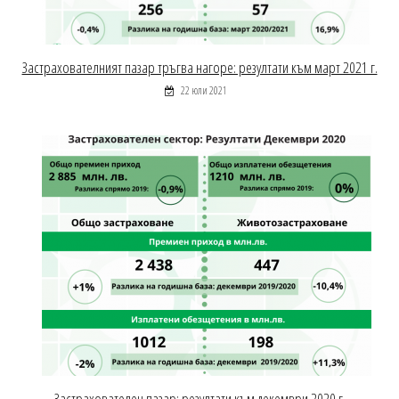
Застрахователният пазар тръгва нагоре: резултати към март 2021 г.
22 юли 2021
Застрахователен пазар: резултати към декември 2020 г.