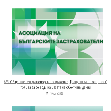
АБЗ: Общественият разговор за застраховка „Гражданска отговорност“
трябва да се води на базата на обективни данни
19 юни 2026