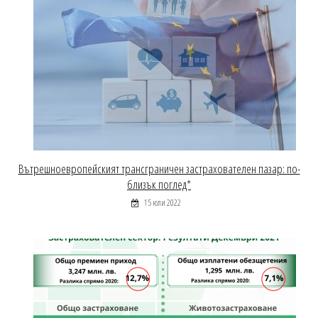
Вътрешноевропейският трансграничен застрахователен пазар: по-
близък поглед*
15 юли 2022