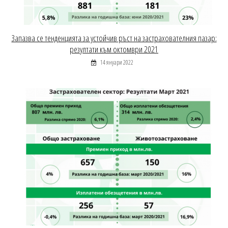
Запазва се тенденцията за устойчив ръст на застрахователния пазар:
резултати към октомври 2021
14 януари 2022