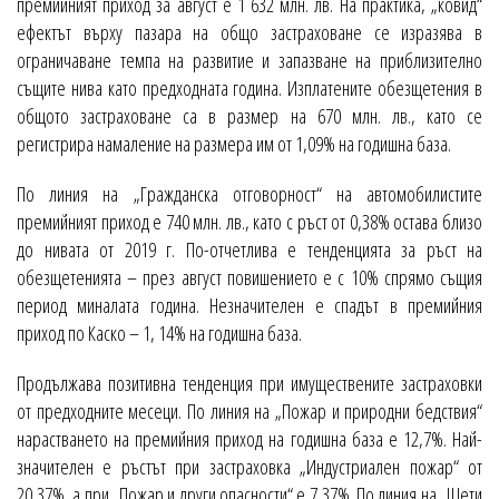
премийният приход за август е 1 632 млн. лв. На практика, „ковид“
ефектът върху пазара на общо застраховане се изразява в
ограничаване темпа на развитие и запазване на приблизително
същите нива като предходната година. Изплатените обезщетения в
общото застраховане са в размер на 670 млн. лв., като се
регистрира намаление на размера им от 1,09% на годишна база.
По линия на „Гражданска отговорност“ на автомобилистите
премийният приход е 740 млн. лв., като с ръст от 0,38% остава близо
до нивата от 2019 г. По-отчетлива е тенденцията за ръст на
обезщетенията – през август повишението е с 10% спрямо същия
период миналата година. Незначителен е спадът в премийния
приход по Каско – 1, 14% на годишна база.
Продължава позитивна тенденция при имуществените застраховки
от предходните месеци. По линия на „Пожар и природни бедствия“
нарастването на премийния приход на годишна база е 12,7%. Най-
значителен е ръстът при застраховка „Индустриален пожар“ от
20,37%, а при „Пожар и други опасности“ е 7,37%. По линия на „Щети