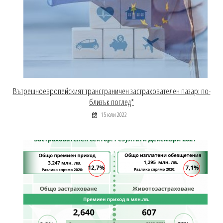
Вътрешноевропейският трансграничен застрахователен пазар: по-
близък поглед*
15 юли 2022