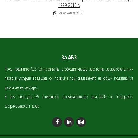
1999-2016 г.
29 септември 2017
За АБЗ
През годините АБЗ се превърна в обединяващо звено на застрахователния
пазар и утвърди водещата си позиция при създаването на общи политики за
развитие на сектора.
В нея членуват 29 компании, представляващи над 92% от българския
застрахователен пазар.