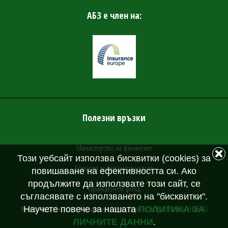
АБЗ е член на:
Полезни връзки
Министерство на финансите
Този уебсайт използва бисквитки (cookies) за
Комисия за финансов надзор
повишаване на ефективността си. Ако
продължите да използвате този сайт, се
Гаранционен фонд
съгласявате с използването на "бисквитки".
Национално бюро на българските автомобилни застрахователи (НББАЗ)
Научете повече за нашата
ПОЛИТИКА ЗА
ЛИЧНИТЕ ДАННИ
.