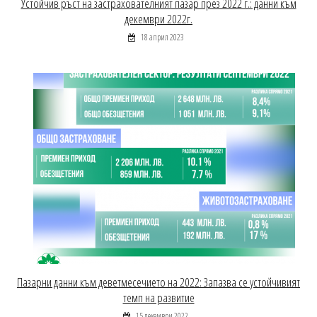
Устойчив ръст на застрахователният пазар през 2022 г.: данни към
декември 2022г.
18 април 2023
Пазарни данни към деветмесечието на 2022: Запазва се устойчивият
темп на развитие
15 декември 2022