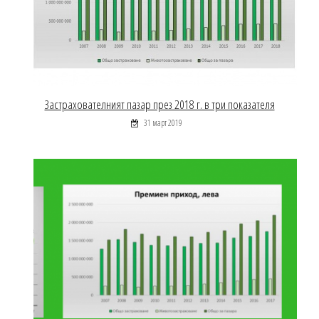
Застрахователният пазар през 2018 г. в три показателя
31 март 2019