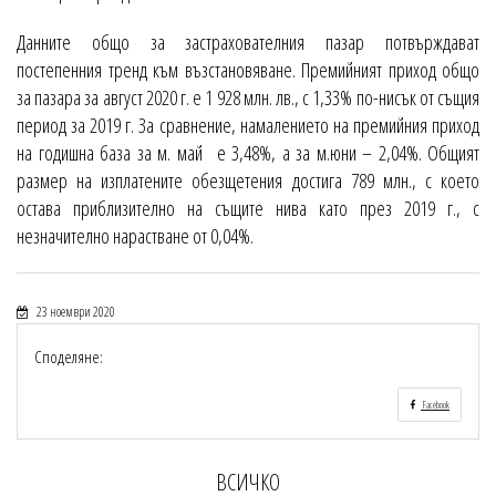
Данните общо за застрахователния пазар потвърждават
постепенния тренд към възстановяване. Премийният приход общо
за пазара за август 2020 г. е 1 928 млн. лв., с 1,33% по-нисък от същия
период за 2019 г. За сравнение, намалението на премийния приход
на годишна база за м. май е 3,48%, а за м.юни – 2,04%. Общият
размер на изплатените обезщетения достига 789 млн., с което
остава приблизително на същите нива като през 2019 г., с
незначително нарастване от 0,04%.
23 ноември 2020
Споделяне:
Facebook
ВСИЧКО