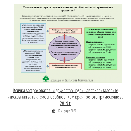
Всички застрахователни дружества надвишават капиталовите
изисквания за платежоспособност към края третото тримесечие за
2019 г.
10 януари 2020