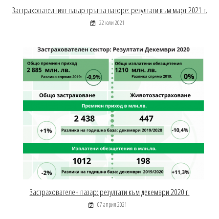
Застрахователният пазар тръгва нагоре: резултати към март 2021 г.
22 юли 2021
Застрахователен пазар: резултати към декември 2020 г.
07 април 2021