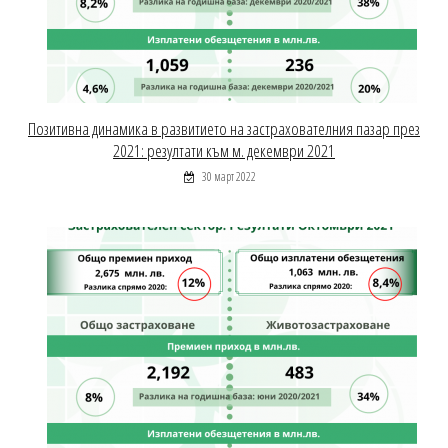
Позитивна динамика в развитието на застрахователния пазар през
2021: резултати към м. декември 2021
30 март 2022