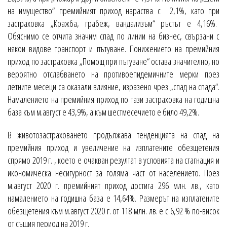
на имущество“ премийният приход нараства с 2,1%, като при
застраховка „Кражба, грабеж, вандализъм“ ръстът е 4,16%.
Обяснимо се отчита значим спад по линии на бизнес, свързани с
някои видове транспорт и пътуване. Понижението на премийния
приход по застраховка „Помощ при пътуване“ остава значително, но
вероятно отслабването на противоепидемичните мерки през
летните месеци са оказали влияние, изразено чрез „спад на спада“.
Намалението на премийния приход по тази застраховка на годишна
база към м.август е 43,9%, а към шестмесечието е било 49,2%.
В животозастраховането продължава тенденцията на спад на
премийния приход и увеличение на изплатените обезщетения
спрямо 2019 г. , което е очакван резултат в условията на стагнация и
икономическа несигурност за голяма част от населението. През
м.август 2020 г. премийният приход достига 296 млн. лв., като
намалението на годишна база е 14,64%. Размерът на изплатените
обезщетения към м.август 2020 г. от 118 млн. лв. е с 6,92 % по-висок
от същия период на 2019 г.