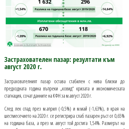
Застрахователен пазар: резултати към
август 2020 г.
Застрахователният пазар остава стабилен с нива близки до
предходната година въпреки „ковид“ кризата и икономическата
стагнация, сочат данните на КФН за м.август 2020 г.
След лек спад през м.април (-0,5%) и м.май (-1,63%), в края на
шестмесечието на 2020 г. се регистрира слаб пазарен ръст от 0,65%
на годишна база, а през м. август той достига 1,54%. Размерът на