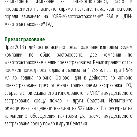
капиталовото изискване за платежоспособност, както и
превишението на активите спрямо пасивите, намаляват основно
поради вливането на "ОББ-Животозастраховане" ЕАД в "ДЗИ-
Животозастраховане" ЕАД.
Презастраховане
През 2018 г. дейност по активно презастраховане извършват седем
компании по общо застраховане, две компании по
животозастраховане и един презастраховател. Реализираният от тях
премиен приход през годината възлиза на 1 755 млн.лв. при 1 546
млн.лв. година по-рано. Основен дял в дейността по активно
презастраховане през отчетната година заема застраховка "ГО,
свързана с притежаването и използването на МПС” и имущественото
застраховане срещу пожар и други бедствия. Изплатените
обезщетения на цеденти възлизат на 927 млн.лв. В структурата на
изплатените обезщетения най-голям дял заема имущественото
застраховане срещу пожар и други бедствия.