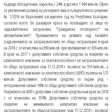
бъдещи обезщетения, нараства с 24% и достига 1 944 млн.лв. Ефект
за увеличения размер на резервите има и тълкувателното решение
№ 1/2016 на Върховният касационен съд на Република България,
съгласно което бе разширен кръга на ползващите се лица по
задължителната застраховка "Гражданска отговорност" на
автомобилистите". Превишението на активите над пасивите
(задълженията) на застрахователите по общо застраховане в края
на 2018 г. се изчислява на 890 млн.лв. при превишение от 836 млн.лв.
В края на 2017 г. допустимите собствени средства за покритие на
капиталовото изискване за платежоспособност на застрахователите
по общо застраховане към 31.12.2018 г. възлизат на 914 млн.лв., а
капиталовото изискване за платежоспособност (КИП) възлиза на 573
млн.лв. Допустимите собствени средства от първи ред -
неограничени заемат 94% от общо допустимите собствени средства.
Покритието на КИП с допустими собствени средства към края на 2018
г. се изчислява на 159%. Допустимите собствени средства за
покритие на минималното капиталово изискване на
застрахователите по общозастраховане към 31.12.2018 г. възлизат