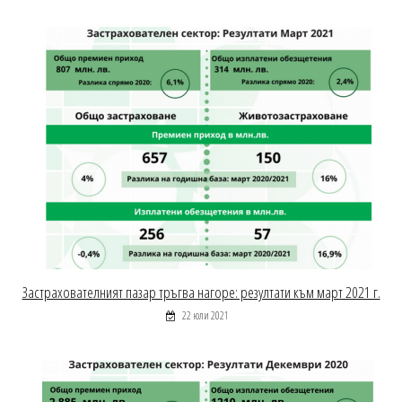
Застрахователният пазар тръгва нагоре: резултати към март 2021 г.
22 юли 2021