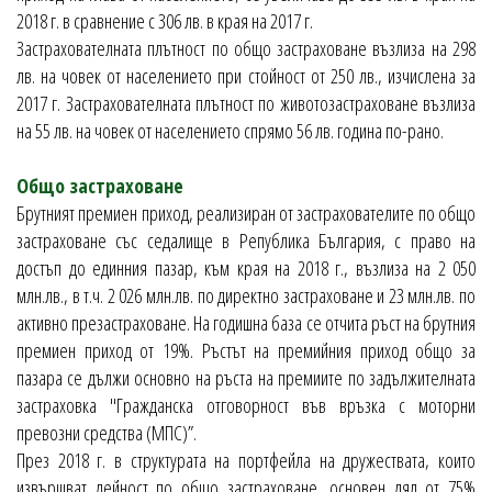
2018 г. в сравнение с 306 лв. в края на 2017 г.
Застрахователната плътност по общо застраховане възлиза на 298
лв. на човек от населението при стойност от 250 лв., изчислена за
2017 г. Застрахователната плътност по животозастраховане възлиза
на 55 лв. на човек от населението спрямо 56 лв. година по-рано.
Общо застраховане
Брутният премиен приход, реализиран от застрахователите по общо
застраховане със седалище в Република България, с право на
достъп до единния пазар, към края на 2018 г., възлиза на 2 050
млн.лв., в т.ч. 2 026 млн.лв. по директно застраховане и 23 млн.лв. по
активно презастраховане. На годишна база се отчита ръст на брутния
премиен приход от 19%. Ръстът на премийния приход общо за
пазара се дължи основно на ръста на премиите по задължителната
застраховка "Гражданска отговорност във връзка с моторни
превозни средства (МПС)”.
През 2018 г. в структурата на портфейла на дружествата, които
извършват дейност по общо застраховане, основен дял от 75%