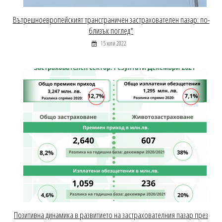
Вътрешноевропейският трансграничен застрахователен пазар: по-
близък поглед*
15 юли 2022
Позитивна динамика в развитието на застрахователния пазар през