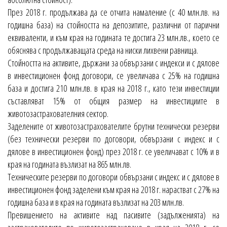
През 2018 г. продължава да се отчита намаление (с 40 млн.лв. на
годишна база) на стойността на депозитите, различни от парични
еквиваленти, и към края на годината те достига 23 млн.лв., което се
обяснява с продължаващата среда на ниски лихвени равнища.
Стойността на активите, държани за обвързани с индекси и с дялове
в инвестиционен фонд договори, се увеличава с 25% на годишна
база и достига 210 млн.лв. в края на 2018 г., като тези инвестиции
съставляват 15% от общия размер на инвестициите в
животозастрахователния сектор.
Заделените от животозастрахователите брутни технически резерви
(без технически резерви по договори, обвързани с индекс и с
дялове в инвестиционен фонд) през 2018 г. се увеличават с 10% и в
края на годината възлизат на 865 млн.лв.
Техническите резерви по договори обвързани с индекс и с дялове в
инвестиционен фонд заделени към края на 2018 г. нарастват с 27% на
годишна база и в края на годината възлизат на 203 млн.лв.
Превишението на активите над пасивите (задълженията) на