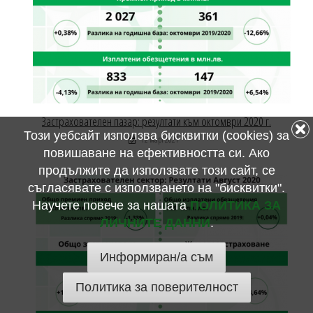
Застрахователен пазар: резултати към октомври 2020 г.
Този уебсайт използва бисквитки (cookies) за
12 март 2021
повишаване на ефективността си. Ако
продължите да използвате този сайт, се
съгласявате с използването на "бисквитки".
Научете повече за нашата
ПОЛИТИКА ЗА
ЛИЧНИТЕ ДАННИ
.
Информиран/а съм
Политика за поверителност