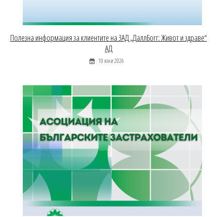
Полезна информация за клиентите на ЗАД „ДаллБогг: Живот и здраве“
АД
10 юни 2026