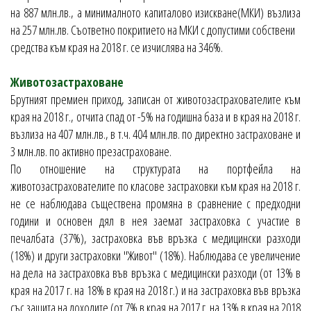
на 887 млн.лв., а минималното капиталово изискване(МКИ) възлиза
на 257 млн.лв. Съответно покритието на МКИ с допустими собствени
средства към края на 2018 г. се изчислява на 346%.
Животозастраховане
Брутният премиен приход, записан от животозастрахователите към
края на 2018 г., отчита спад от -5% на годишна база и в края на 2018 г.
възлиза на 407 млн.лв., в т.ч. 404 млн.лв. по директно застраховане и
3 млн.лв. по активно презастраховане.
По отношение на структурата на портфейла на
животозастрахователите по класове застраховки към края на 2018 г.
не се наблюдава съществена промяна в сравнение с предходни
години и основен дял в нея заемат застраховка с участие в
печалбата (37%), застраховка във връзка с медицински разходи
(18%) и други застраховки "Живот" (18%). Наблюдава се увеличение
на дела на застраховка във връзка с медицински разходи (от 13% в
края на 2017 г. на 18% в края на 2018 г.) и на застраховка във връзка
със защита на доходите (от 7% в края на 2017 г. на 13% в края на 2018