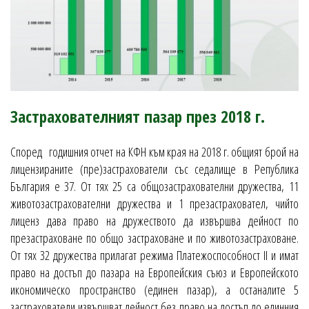
Застрахователният пазар през 2018 г.
Според годишния отчет на КФН към края на 2018 г. общият брой на
лицензираните (пре)застрахователи със седалище в Република
България е 37. От тях 25 са общозастрахователни дружества, 11
животозастрахователни дружества и 1 презастраховател, чийто
лиценз дава право на дружеството да извършва дейност по
презастраховане по общо застраховане и по животозастраховане.
От тях 32 дружества прилагат режима Платежоспособност II и имат
право на достъп до пазара на Европейския съюз и Европейското
икономическо пространство (единен пазар), а останалите 5
застрахователи извършват дейност без право на достъп до единния