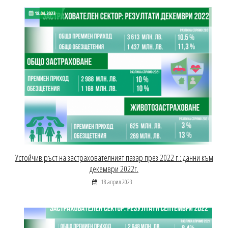
Устойчив ръст на застрахователният пазар през 2022 г.: данни към
декември 2022г.
18 април 2023