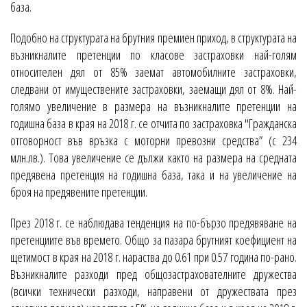
база.
Подобно на структурата на брутния премиен приход, в структурата на
възникналите претенции по класове застраховки най-голям
относителен дял от 85% заемат автомобилните застраховки,
следвани от имуществените застраховки, заемащи дял от 8%. Най-
голямо увеличение в размера на възникналите претенции на
годишна база в края на 2018 г. се отчита по застраховка "Гражданска
отговорност във връзка с моторни превозни средства” (с 234
млн.лв.). Това увеличение се дължи както на размера на средната
предявена претенция на годишна база, така и на увеличение на
броя на предявените претенции.
През 2018 г. се наблюдава тенденция на по-бързо предявяване на
претенциите във времето. Общо за пазара брутният коефициент на
щетимост в края на 2018 г. нараства до 0.61 при 0.57 година по-рано.
Възникналите разходи пред общозастрахователните дружества
(всички технически разходи, направени от дружествата през