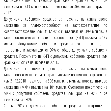
застрахователите по животозастраховане в края на 2018 г. се
изчислява на 413 млн.лв. при превишение от 464 млн.лв. в края на
2017 г.
Допустимите собствени средства за покритие на капиталовото
изискване за платежоспособност на застрахователите по
животозастраховане към 31.12.2018 г. възлизат на 399 млн.лв., а
капиталовото изискване за платежоспособност (КИП) възлиза на 147
млн.лв. Допустимите собствени средства от първи ред -
неограничени заемат дял от 97% от общо допустимите собствени
средства. Покритието на КИП с допустими собствени средства към
края на 2018 г. се изчислява на 271%.
Допустимите собствени средства за покритие на минималното
капиталово изискване на застрахователите по животозастраховане
към 31.12.2018 г. възлизат на 396 млн.лв., а минималното капиталово
изискване (МКИ) възлиза на 104 млн.лв. Съответно покритието на
МКИ с допустими собствени средства към края на 2018 г. се
изчислява на 380%.
Спрямо 2017 г. допустимите собствени средства за покритие на