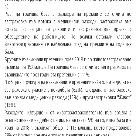
г.).
Ръст на годишна база в размера на премиите се отчита по
застраховка във връзка с медицински разходи, застраховка във
връзка със защита на доходите и застраховка във връзка с
обезщетение на работниците. По всички останали класове
животозастраховане се наблюдава спад на премиите на годишна
база.
Брутните възникнали претенции през 2018 г. по животозастраховане
възлизат на 152 млн.лв. На годишна база се отчита спад в размера на
възникналите през годината претенции с -11%.
В общата структура на възникналите претенции най-голям е делът на
застраховка с участие в печалбата (62%), следвана от застраховка
във връзка с медицински разходи (15%) и други застраховки "Живот”
(13%).
Разходите, извършени от животозастрахователите във връзка с
осъществяване на дейността им, нарастват с 5% на годишна база и в
края на 2018 г. възлизат общо на 115 млн.лв., което представлява
28% от брутния премиен приход, реализиран за периодa.