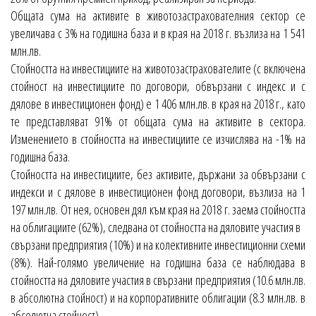
Общата сума на активите в животозастрахователния сектор се
увеличава с 3% на годишна база и в края на 2018 г. възлиза на 1 541
млн.лв.
Стойността на инвестициите на животозастрахователите (с включена
стойност на инвестициите по договори, обвързани с индекс и с
дялове в инвестиционен фонд) е 1 406 млн.лв. в края на 2018 г., като
те представляват 91% от общата сума на активите в сектора.
Изменението в стойността на инвестициите се изчислява на -1% на
годишна база.
Стойността на инвестициите, без активите, държани за обвързани с
индекси и с дялове в инвестиционен фонд договори, възлиза на 1
197 млн.лв. От нея, основен дял към края на 2018 г. заема стойността
на облигациите (62%), следвана от стойността на дяловите участия в
свързани предприятия (10%) и на колективните инвестиционни схеми
(8%). Най-голямо увеличение на годишна база се наблюдава в
стойността на дяловите участия в свързани предприятия (10.6 млн.лв.
в абсолютна стойност) и на корпоративните облигации (8.3 млн.лв. в
абсолютна стойност).