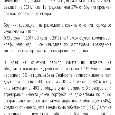
отчетния период) нарастват с 5% на годишна база и в края на 2018 г.
възлизат на 563 млн.лв. Те представляват 27% от брутния премиен
приход, реализиран в сектора.
Брутният коефициент на разходите в края на отчетния период се
изчислява на 0.30 при
0.33 в края на 2017 г. В края на 2018 г. най-висок брутен комбиниран
коефициент, над 1, се изчислява по застраховка "Гражданска
отговорност във връзка с моторни превозни средства".
В края на отчетния период сумата на активите на
общозастрахователните дружества възлиза на 3 119 млн.лв., като
нараства с 15% на годишна база. Стойността на инвестициите на тези
дружества нараства с 4% в края на 2018 г. и възлиза на 1 484 млн.лв.,
като заема дял от 48% от общата сума на активите. В структурата на
агрегирания инвестиционен портфейл на дружествата по общо
застраховане основен дял заемат държавните облигации (54%),
следвани от инвестициите в недвижима собственост (12%). Делът на
инвестициите в недвижима собственост (различна от тази за