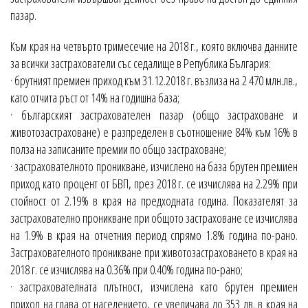
пазар.
Към края на четвърто тримесечие на 2018 г., която включва данните
за всички застрахователи със седалище в Република България:
· брутният премиен приход към 31.12.2018 г. възлиза на 2 470 млн.лв.,
като отчита ръст от 14% на годишна база;
· българският застрахователен пазар (общо застраховане и
животозастраховане) е разпределен в съотношение 84% към 16% в
полза на записаните премии по общо застраховане;
· застрахователното проникване, изчислено на база брутен премиен
приход като процент от БВП, през 2018 г. се изчислява на 2.29% при
стойност от 2.19% в края на предходната година. Показателят за
застрахователно проникване при общото застраховане се изчислява
на 1.9% в края на отчетния период спрямо 1.8% година по-рано.
Застрахователното проникване при животозастраховането в края на
2018 г. се изчислява на 0.36% при 0.40% година по-рано;
· застрахователната плътност, изчислена като брутен премиен
приход на глава от населението, се увеличава до 353 лв. в края на