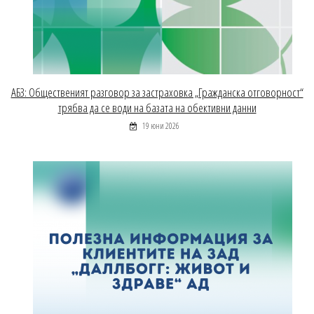
АБЗ: Общественият разговор за застраховка „Гражданска отговорност“
трябва да се води на базата на обективни данни
19 юни 2026