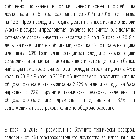
собствено ползване) в общия инвестиционен портфейл на
дружествата по общо застраховане през 2017 г. и 2018 г. се запазва
на 12%. През последната година делът на инвестициите в дялови
участия в свързани предприятия намалява незначително, а делът на
останалите дялови инвестиции нараства с 2 пр.п. В края на 2018 г.
делът на инвестициите в облигации, нараства с 2 пр.п. за една година
и достига до 63%. Този вид инвестиции за последните няколко години
се увеличава за сметка на дела на инвестициите в депозити в банки,
чийто дял намалява значително за последните години и достига 4% в
края на 2018 г. В края на 2018 г. общият размер на задълженията на
общозастрахователите възлиза на 2 229 млн.лв. и на годишна база
нараства с 22%. Брутните технически резерви, заделени от
общозастрахователните дружества, представляват 87% от
задълженията на застрахователите по общо застраховане.
В края на 2018 г. размерът на брутните технически резерви,
заделени от общозастрахователните дружества за изплащане на