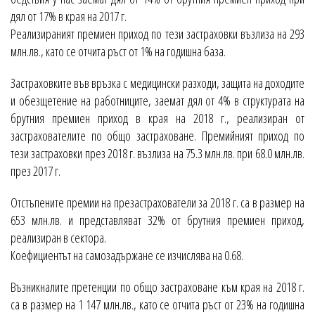
дял от 17% в края на 2017 г.
Реализираният премиен приход по тези застраховки възлиза на 293
млн.лв., като се отчита ръст от 1% на годишна база.
Застраховките във връзка с медицински разходи, защита на доходите
и обезщетение на работниците, заемат дял от 4% в структурата на
брутния премиен приход в края на 2018 г., реализиран от
застрахователите по общо застраховане. Премийният приход по
тези застраховки през 2018 г. възлиза на 75.3 млн.лв. при 68.0 млн.лв.
през 2017 г.
Oтстъпените премии на презастрахователи за 2018 г. са в размер на
653 млн.лв. и представляват 32% от брутния премиен приход,
реализиран в сектора.
Коефициентът на самозадържане се изчислява на 0.68.
Възникналите претенции по общо застраховане към края на 2018 г.
са в размер на 1 147 млн.лв., като се отчита ръст от 23% на годишна