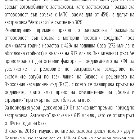
заемат автомобилните застраховки, като застраховка "Гражданска
отговорност във връзка с МПС" заема дял от 45%, а делът на
застраховка "Автокаско” е съответно 30%.
Реализираният премиен приход по застраховка "Гражданска
отговорност във връзка с моторни превозни средства” през
изминалата година нараства с 42% на годишна база (272 млн.лв. в
абсолютна стойност) и възлиза на 917 млн.лв. Значителният ръст бе
провокиран от два основни фактора – предписанието на КФН за
увеличение на резервите по застраховката вследствие на
системните загуби по тази линия на бизнес и решението на
Върховния касационен съд (ВКС), с което се разширява кръгът на
роднините, които имат право на обезщетение за „болки и
страдания“ при смърт на техен близък на пътя.
За периода януари - декември 2018 г. записаният премиен приход по
застраховка "Автокаско” възлиза на 615 млн.лв., като се отчита ръст
от 8% на годишна база.
В края на 2018 г. имуществените застраховки срещу пожар и други
бедствия у нас заемат дял от 14% от брутния премиен приход при