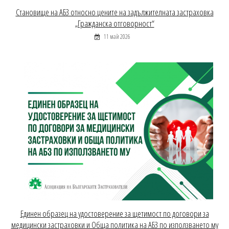
Становище на АБЗ относно цените на задължителната застраховка
„Гражданска отговорност“
11 май 2026
Единен образец на удостоверение за щетимост по договори за
медицински застраховки и Обща политика на АБЗ по използването му