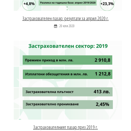
Застрахователен пазар: резултати за април 2020 г.
20 юли 2020
Застрахователният пазар през 2019 г.