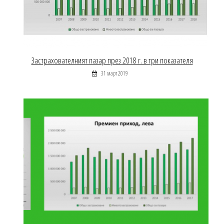
Застрахователният пазар през 2018 г. в три показателя
31 март 2019