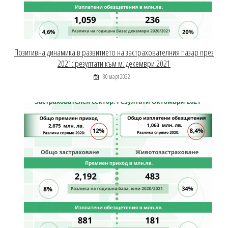
Позитивна динамика в развитието на застрахователния пазар през
2021: резултати към м. декември 2021
30 март 2022