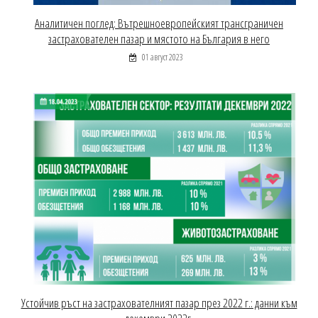
Аналитичен поглед: Вътрешноевропейският трансграничен
застрахователен пазар и мястото на България в него
01 август 2023
Устойчив ръст на застрахователният пазар през 2022 г.: данни към