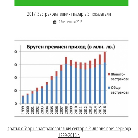
2017: Застрахователният пазар в 3 показателя
25 септември 2018
Кратък обзор на застрахователния сектор в България през периода
1999-2016 г.