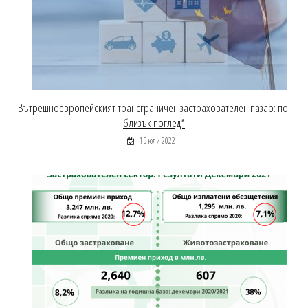
Вътрешноевропейският трансграничен застрахователен пазар: по-
близък поглед*
15 юли 2022