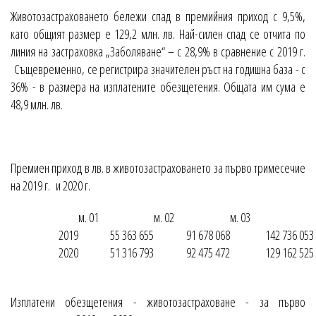
Животозастраховането бележи спад в премийния приход с 9,5%,
като общият размер е 129,2 млн. лв. Най-силен спад се отчита по
линия на застраховка „Заболяване“ – с 28,9% в сравнение с 2019 г.
Същевременно, се регистрира значителен ръст на годишна база - с
36% - в размера на изплатените обезщетения. Общата им сума е
48,9 млн. лв.
Премиен приход в лв. в животозастраховането за първо тримесечие
на 2019 г. и 2020 г.
м. 01
м. 02
м. 03
2019
55 363 655
91 678 068
142 736 053
2020
51 316 793
92 475 472
129 162 525
Изплатени обезщетения - животозастраховане - за първо