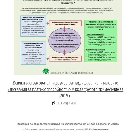
Всички застрахователни дружества надвишават капиталовите
изисквания за платежоспособност към края третото тримесечие за
2019 г.
10 януари 2020