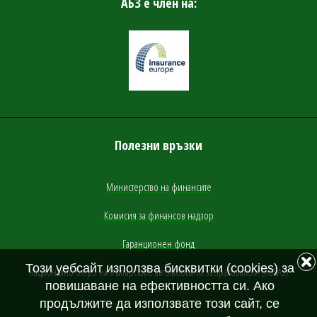
АБЗ е член на:
Полезни връзки
Министерство на финансите
Комисия за финансов надзор
Гаранционен фонд
Този уебсайт използва бисквитки (cookies) за
Национално бюро на българските автомобилни застрахователи (НББАЗ)
повишаване на ефективността си. Ако
продължите да използвате този сайт, се