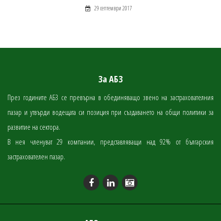
29 септември 2017
За АБЗ
През годините АБЗ се превърна в обединяващо звено на застрахователния
пазар и утвърди водещата си позиция при създаването на общи политики за
развитие на сектора.
В нея членуват 29 компании, представляващи над 92% от българския
застрахователен пазар.