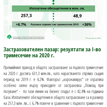
Застрахователен пазар: резултати за І-во
тримесечие на 2020 г.
Премийният приход в общото застраховане за първото тримесечие
на 2020 г. достига 631,3 млн.лв., като нарастването спрямо същия
период на 2019 г. е 4,2%. Факторът „коронавирус“ се отразява
особено силно върху приходите от застраховка „Помощ при
пътуване“ - по тази линия на бизнес спадът е с 42,4% на годишна
база. Изплатените обезщетения в общото застраховане са в размер
на 257,3 млн. лв., с 6,7% повече в сравнение с първото тримесечие