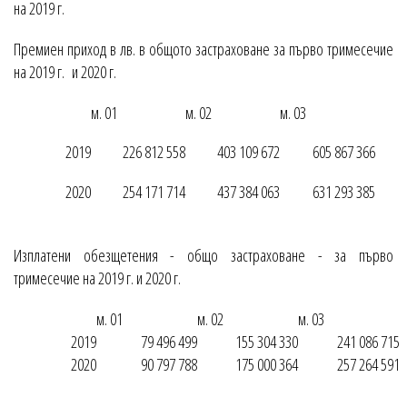
на 2019 г.
Премиен приход в лв. в общото застраховане за първо тримесечие
на 2019 г. и 2020 г.
м. 01
м. 02
м. 03
2019
226 812 558
403 109 672
605 867 366
2020
254 171 714
437 384 063
631 293 385
Изплатени обезщетения - общо застраховане - за първо
тримесечие на 2019 г. и 2020 г.
м. 01
м. 02
м. 03
2019
79 496 499
155 304 330
241 086 715
2020
90 797 788
175 000 364
257 264 591