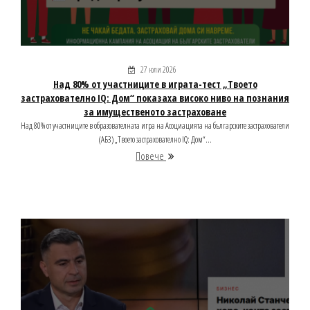
27 юли 2026
Над 80% от участниците в играта-тест „Твоето
застрахователно IQ: Дом“ показаха високо ниво на познания
за имущественото застраховане
Над 80% от участниците в образователната игра на Асоциацията на българските застрахователи
(АБЗ) „Твоето застрахователно IQ: Дом“...
Повече