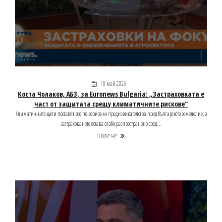
18 май 2026
Коста Чолаков, АБЗ, за Euronews Bulgaria: „Застраховката е
част от защитата срещу климатичните рискове“
Климатичните щети поставят все по-сериозни предизвикателства пред българското земеделие, а
застраховането остава слабо разпространено сред...
Повече