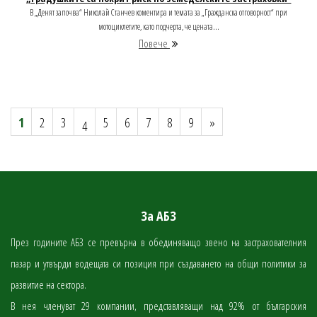
В „Денят започва“ Николай Станчев коментира и темата за „Гражданска отговорност“ при
мотоциклетите, като подчерта, че цената...
Повече
1
2
3
5
6
7
8
9
»
4
За АБЗ
През годините АБЗ се превърна в обединяващо звено на застрахователния
пазар и утвърди водещата си позиция при създаването на общи политики за
развитие на сектора.
В нея членуват 29 компании, представляващи над 92% от българския