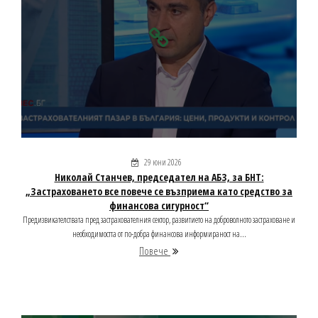
29 юни 2026
Николай Станчев, председател на АБЗ, за БНТ:
„Застраховането все повече се възприема като средство за
финансова сигурност“
Предизвикателствата пред застрахователния сектор, развитието на доброволното застраховане и
необходимостта от по-добра финансова информираност на...
Повече