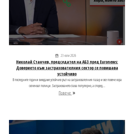
23 юли 2026
Николай Станчев, председател на АБЗ пред Euronews:
Доверието към застрахователния сектор се повишава
устойчиво
В последните години виждаме устойчив ръст на застрахователния пазар и все повече хора
сключват полици. Застраховането става популярно, а според...
Повече