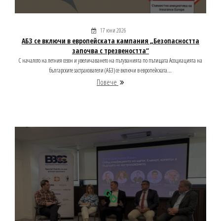
17 юни 2026
АБЗ се включи в европейската кампания „Безопасността
започва с трезвеността“
С началото на летния сезон и увеличаването на пътуванията по пътищата Асоциацията на
българските застрахователи (АБЗ) се включи в европейската...
Повече