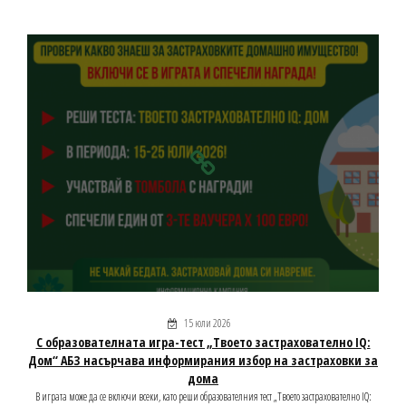
15 юли 2026
С образователната игра-тест „Твоето застрахователно IQ:
Дом“ АБЗ насърчава информирания избор на застраховки за
дома
В играта може да се включи всеки, като реши образователния тест „Твоето застрахователно IQ: