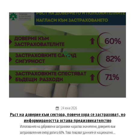
24 юни 2026
Ръст на доверие към сектора, повече хора се застраховат, но
информираността остава предизвикателство
Използването на доброволни застраховки нараства значително, доверието към
застрахователния сектор достига 60%. Това показват данните от национално...