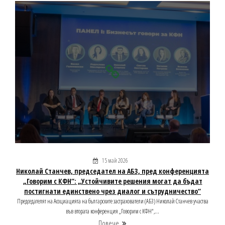
15 май 2026
Николай Станчев, председател на АБЗ, пред конференцията
„Говорим с КФН“: „Устойчивите решения могат да бъдат
постигнати единствено чрез диалог и сътрудничество“
Председателят на Асоциацията на българските застрахователи (АБЗ) Николай Станчев участва
във втората конференция „Говорим с КФН“,...
Повече