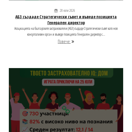
28 юли 2026
АБЗ създаде Стратегически съвет и въведе позицията
Генерален директор
Асоциацията на българските застрахователи (АБЗ) създаде Стратегически съвет като нов
консултативен орган и въведе позицията Генерален директор с...
Повече