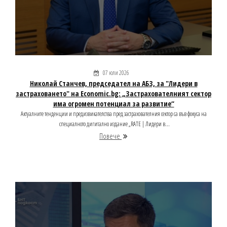
07 юли 2026
Николай Станчев, председател на АБЗ, за "Лидери в
застраховането" на Economic.bg: „Застрахователният сектор
има огромен потенциал за развитие“
Актуалните тенденции и предизвикателства пред застрахователния сектор са във фокуса на
специалното дигитално издание „RATE | Лидери в...
Повече