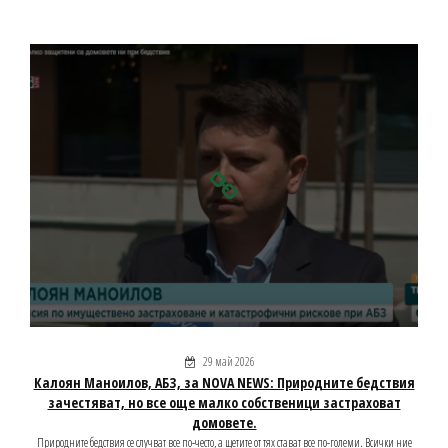
29 май 2026
Калоян Маноилов, АБЗ, за NOVA NEWS: Природните бедствия
зачестяват, но все още малко собственици застраховат
домовете.
Природните бедствия се случват все по-често, а щетите от тях стават все по-големи. Всички ние