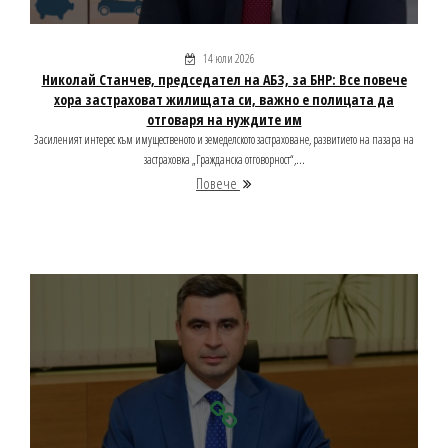
14 юли 2026
Николай Станчев, председател на АБЗ, за БНР: Все повече
хора застраховат жилищата си, важно е полицата да
отговаря на нуждите им
Засиленият интерес към имущественото и земеделското застраховане, развитието на пазара на
застраховка „Гражданска отговорност“,...
Повече