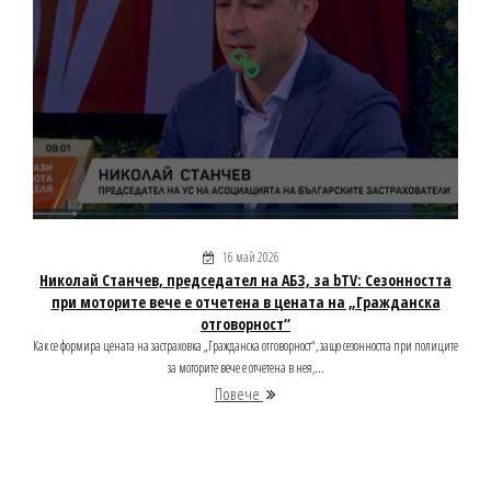
16 май 2026
Николай Станчев, председател на АБЗ, за bTV: Сезонността
при моторите вече е отчетена в цената на „Гражданска
отговорност“
Как се формира цената на застраховка „Гражданска отговорност“, защо сезонността при полиците
за моторите вече е отчетена в нея,...
Повече