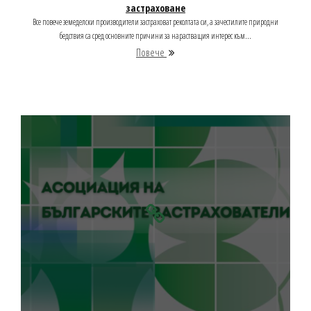
застраховане
Все повече земеделски производители застраховат реколтата си, а зачестилите природни
бедствия са сред основните причини за нарастващия интерес към...
Повече