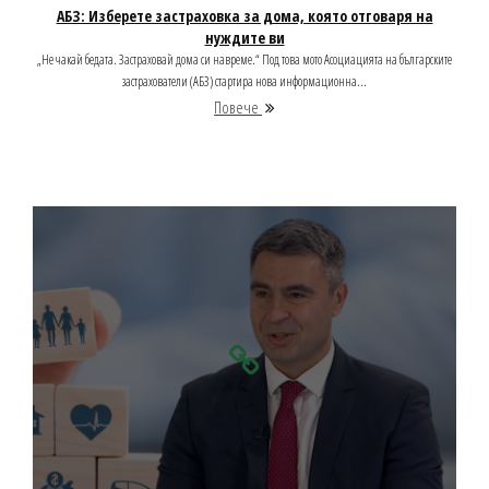
АБЗ: Изберете застраховка за дома, която отговаря на
нуждите ви
„Не чакай бедата. Застраховай дома си навреме.“ Под това мото Асоциацията на българските
застрахователи (АБЗ) стартира нова информационна...
Повече