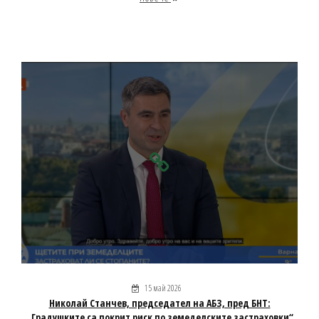
15 май 2026
Николай Станчев, председател на АБЗ, пред БНТ:
„Градушките са покрит риск по земеделските застраховки“