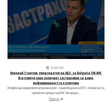
22 юли 2026
Николай Станчев, председател на АБЗ, за Bulgaria ON AIR:
Все повече хора сключват застраховки за дома,
информираността е ключова
Интересът към имущественото застраховане расте – пазарните данни за 2025 г. показват ръст на
премийния приход от над 20%. Този тренд се...
Повече