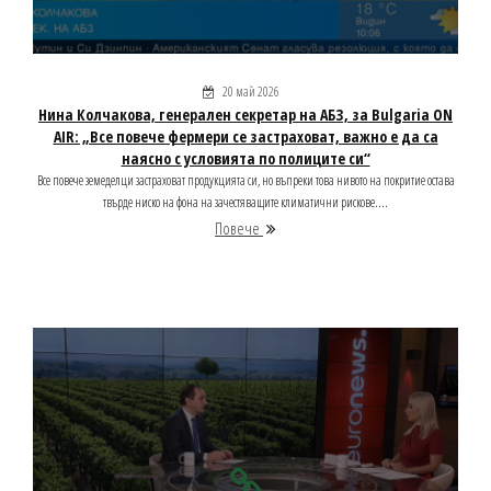
20 май 2026
Нина Колчакова, генерален секретар на АБЗ, за Bulgaria ON
AIR: „Все повече фермери се застраховат, важно е да са
наясно с условията по полиците си“
Все повече земеделци застраховат продукцията си, но въпреки това нивото на покритие остава
твърде ниско на фона на зачестяващите климатични рискове....
Повече