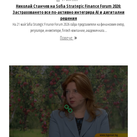
Николай Станчев на Sofia Strategic Finance Forum 2026:
Застраховането все по-активно интегрира AI и дигитални
решения
На 21 май Sofia Strategic Finance Forum 2026 събра представители на финансовия сектор,
регулатори, инвеститори, fintech компании, академичната...
Повече