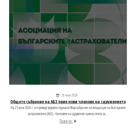
26 юни 2026
Общото събрание на АБЗ прие нови членове на сдружението
На 25 юни 2026 г. се проведе редовно годишно Общо събрание на Асоциация на българските
застрахователи (АБЗ). Членовете на сдружение приеха отчета за...
Повече