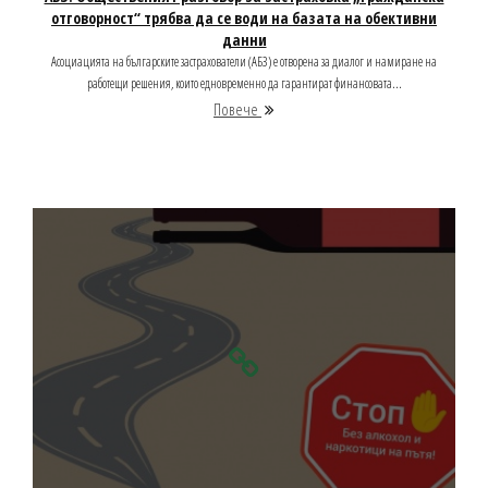
отговорност“ трябва да се води на базата на обективни
данни
Асоциацията на българските застрахователи (АБЗ) е отворена за диалог и намиране на
работещи решения, които едновременно да гарантират финансовата...
Повече