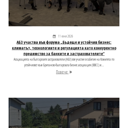
11 юни 2026
АБЗ участва във форума „Бъдеще и устойчив бизнес:
климатът, технологиите и регулацията като конкурентно
предимство за банките и застрахователите“
Асоциацията на българските застрахователи (АБЗ) взе участие в събитие на Комитета по
устойчивост към Британско-българската бизнес асоциация (BBCC) и...
Повече