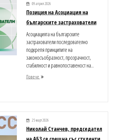
09 април 2026
Позиция на Асоциация на
българските застрахователи
Асоциацията на българските
застрахователи последователно
подкрепя принципите на
законосъобразност, прозрачност,
стабилност и равнопоставеност на...
Повече
25 март 2026
Николай Станчев, председател
на АБЗ се срещна със студенти