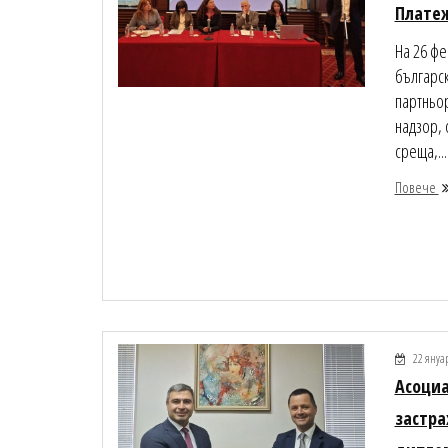
Платеж
На 26 фе
българск
партньор
надзор, 
среща,...
Повече
22 януа
Асоциа
застра