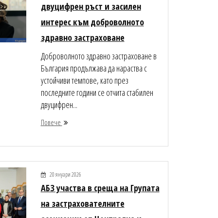
двуцифрен ръст и засилен
интерес към доброволното
здравно застраховане
Доброволното здравно застраховане в
България продължава да нараства с
устойчиви темпове, като през
последните години се отчита стабилен
двуцифрен...
Повече
20 януари 2026
АБЗ участва в среща на Групата
на застрахователните