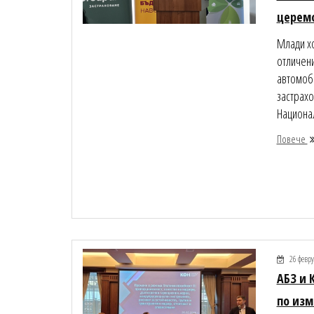
церем
Млади хо
отличени
автомоб
застрахо
Национал
Повече
26 февру
АБЗ и 
по изм