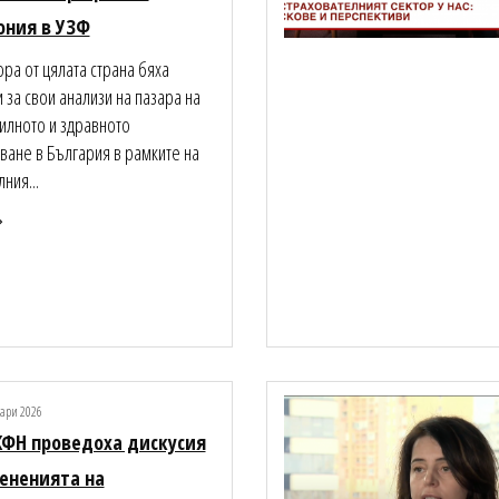
ония в УЗФ
ра от цялата страна бяха
 за свои анализи на пазара на
илното и здравното
ване в България в рамките на
ния...
ари 2026
КФН проведоха дискусия
ененията на