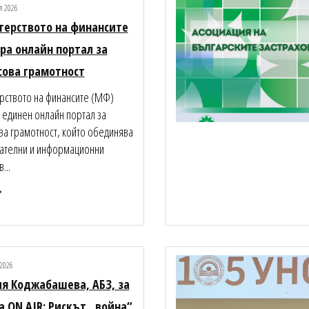
л 2026
ерството на финансите
ра онлайн портал за
ова грамотност
рството на финансите (МФ)
 единен онлайн портал за
а грамотност, който обединява
ателни и информационни
...
2026
я Коджабашева, АБЗ, за
ia ON AIR: Рискът „война“