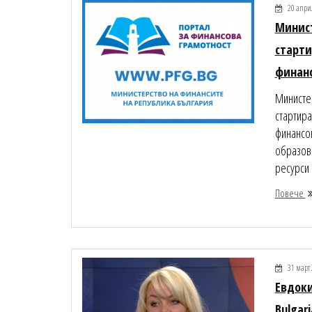
20 апри
Минист
старти
финанс
Министе
стартира
финансов
образов
ресурси в
Повече
31 март 
Евдоки
Bulgar