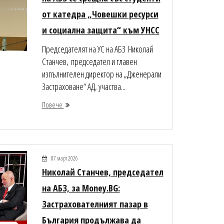
от катедра „Човешки ресурси
и социална защита“ към УНСС
Председателят на УС на АБЗ Николай
Станчев, председател и главен
изпълнителен директор на „Дженерали
Застраховане“ АД, участва...
Повече
07 март 2026
Николай Станчев, председател
на АБЗ, за Money.BG:
Застрахователният пазар в
България продължава да