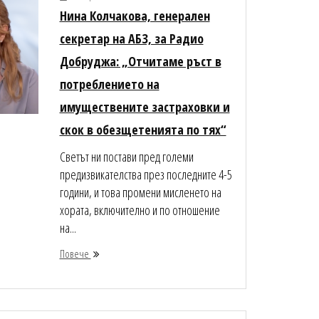
Нина Колчакова, генерален
секретар на АБЗ, за Радио
Добруджа: „Отчитаме ръст в
потреблението на
имуществените застраховки и
скок в обезщетенията по тях“
Светът ни постави пред големи
предизвикателства през последните 4-5
години, и това промени мисленето на
хората, включително и по отношение
на...
Повече