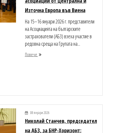
асоциации от Централна и
Източна Европа във Виена
На 15–16 януари 2026 г. представители
на Асоциацията на българските
застрахователи (АБЗ) взеха участие в
редовна среща на Групата на...
Повече
08 януари 2026
Николай Станчев, председател
на АБЗ, за БНР-Хоризонт: