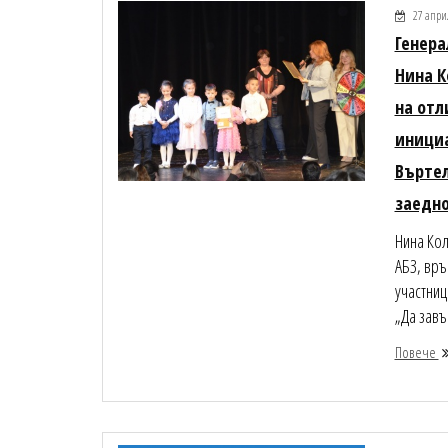
27 апри
Генера
Нина К
на отл
иници
Въртел
заедно
Нина Кол
АБЗ, връ
участниц
„Да завъ
Повече