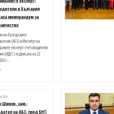
ираните експерт-
одители в България
саха меморандум за
дничество
я на българските
ватели (АБЗ) и Институт на
раните експерт-счетоводители
ия (ИДЕС) подписаха на 22
26 г....
ри 2026
 Шинов, зам.-
дател на АБЗ, пред БНТ: