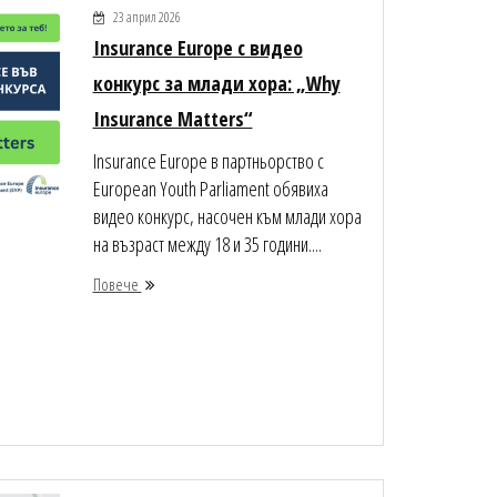
23 април 2026
Insurance Europe с видео
конкурс за млади хора: „Why
Insurance Matters“
Insurance Europe в партньорство с
European Youth Parliament обявиха
видео конкурс, насочен към млади хора
на възраст между 18 и 35 години....
Повече