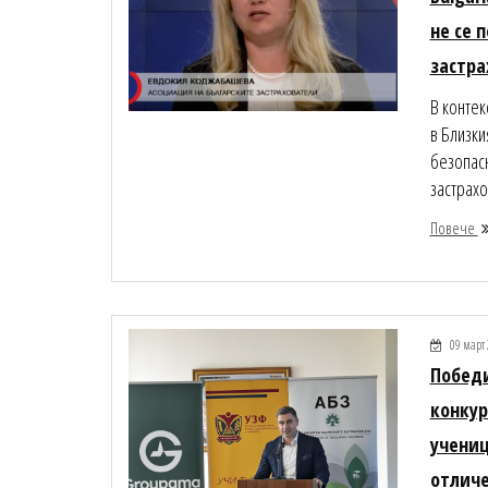
не се 
застра
В контек
в Близки
безопасн
застрахо
Повече
09 март 
Побед
конкур
учениц
отличе