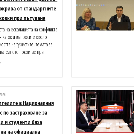
покрива от стандартните
ховки при пътуване
ста на ескалацията на конфликта
я изток и въпросите около
остта на туристите, темата за
вателното покритие при...
2026
ителите в Националния
с по застраховане за
и и студенти бяха
ни на официална