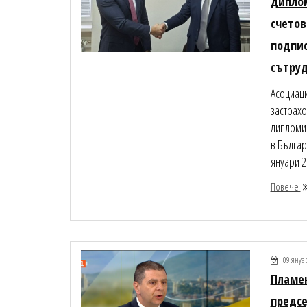
диплом
счетов
подпи
сътру
Асоциаци
застрахо
дипломи
в Българ
януари 20
Повече
09 януа
Пламен
предсе