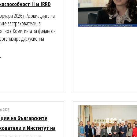
оспособност II и IRRD
вруари 2026 г. Асоциацията на
ите застрахователи, в
ство с Комисията за финансов
организира дискусионна
ри 2026
ция на българските
хователи и Институт на