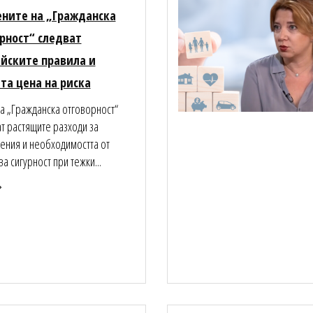
ените на „Гражданска
рност“ следват
йските правила и
та цена на риска
а „Гражданска отговорност“
т растящите разходи за
ения и необходимостта от
а сигурност при тежки...