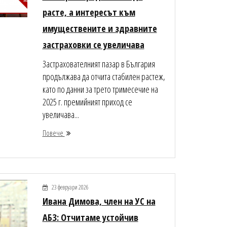
расте, а интересът към
имуществените и здравните
застраховки се увеличава
Застрахователният пазар в България
продължава да отчита стабилен растеж,
като по данни за трето тримесечие на
2025 г. премийният приход се
увеличава...
Повече
23 февруари 2026
Ивана Димова, член на УС на
АБЗ: Отчитаме устойчив