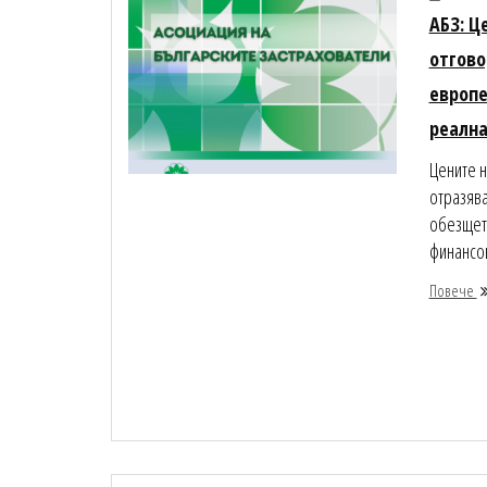
АБЗ: Ц
отгово
европе
реална
Цените н
отразява
обезщет
финансов
Повече