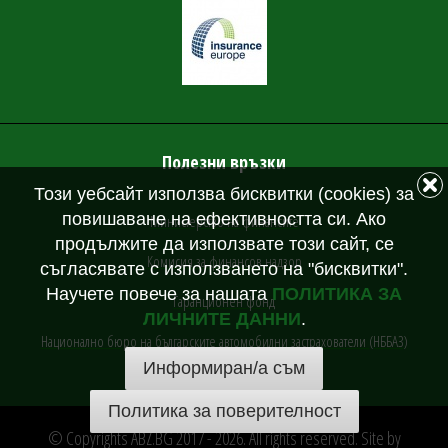
Полезни връзки
Този уебсайт използва бисквитки (cookies) за
повишаване на ефективността си. Ако
Министерство на финансите
продължите да използвате този сайт, се
Комисия за финансов надзор
съгласявате с използването на "бисквитки".
Научете повече за нашата
ПОЛИТИКА ЗА
Гаранционен фонд
ЛИЧНИТЕ ДАННИ
.
Национално бюро на българските автомобилни застрахователи (НББАЗ)
Информиран/а съм
Политика за поверителност
© Copyrights ABZ.BG 2017 - 2026. All rights reserved. Site by