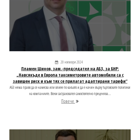
20 ноември 2024
Пламен Шинов, зам.-председател на АБЗ, за БНР:
„Навсякъде в Европа таксиметровите автомобили са с
завишен риск и към тях се прилагат адаптирани тарифи“
АБЗ няма право да се намесва или влияе по какъвто и да е начин върху търговските политики
на компаниите. Всеки застраховател самостоятелно преценява...
Повече