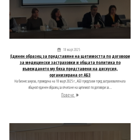
18 март 2025
Единен образец за представяне на щетимостта по договори
за медицински застраховки и общата политика по
въвеждането му бяха представени на дискусия,
организирана от АБЗ
На бизнес закуска, проведена на 18 март 2025 г., АБЗ представи пред застрахователната
общност единен образец за отчитане на щетимост по договори за...
Повече