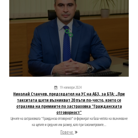
19 ноември 2024
Николай Станчев, председател на УС на АБЗ, за БТА: „При
такситата щети възникват 20 пъти по-често, което се
отразява на премиите по застраховка "Гражданската
отговорност"
Цените на застраховката "Гражданска отговорност" се формират на база честота на възникване
на щетите и средния им размер, като при таксиметровите...
Повече