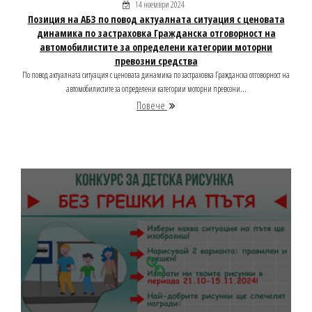
14 ноември 2024
Позиция на АБЗ по повод актуалната ситуация с ценовата
динамика по застраховка Гражданска отговорност на
автомобилистите за определени категории моторни
превозни средства
По повод актуалната ситуация с ценовата динамика по застраховка Гражданска отговорност на
автомобилистите за определени категории моторни превозни...
Повече