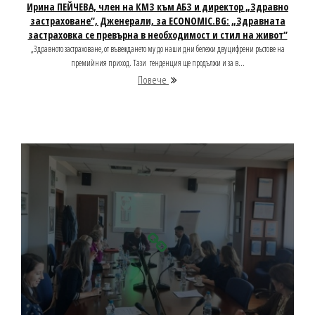
Ирина ПЕЙЧЕВА, член на КМЗ към АБЗ и директор „Здравно
застраховане“, Дженерали, за ECONOMIC.BG: „Здравната
застраховка се превърна в необходимост и стил на живот“
„Здравното застраховане, от въвеждането му до наши дни бележи двуцифрени ръстове на
премийния приход. Тази тенденция ще продължи и за в...
Повече