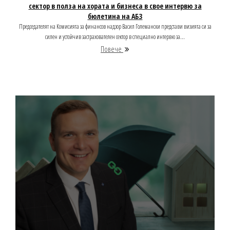
сектор в полза на хората и бизнеса в свое интервю за
бюлетина на АБЗ
Председателят на Комисията за финансов надзор Васил Големански представи визията си за
силен и устойчив застрахователен сектор в специално интервю за...
Повече