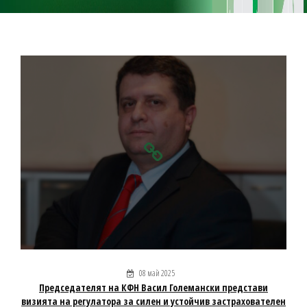
08 май 2025
Председателят на КФН Васил Големански представи
визията на регулатора за силен и устойчив застрахователен