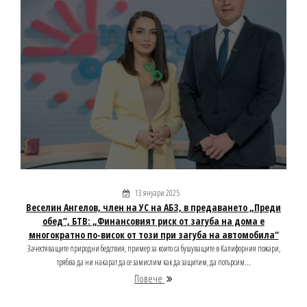
13 януари 2025
Веселин Ангелов, член на УС на АБЗ, в предаването „Преди
обед“, БТВ: „Финансовият риск от загуба на дома е
многократно по-висок от този при загуба на автомобила“
Зачестяващите природни бедствия, пример за които са бушуващите в Калифорния пожари,
трябва да ни накарат да се замислим как да защитим, да потърсим...
Повече