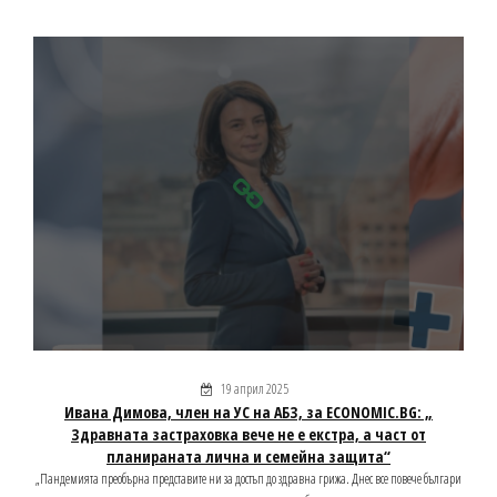
19 април 2025
Ивана Димова, член на УС на АБЗ, за ECONOMIC.BG: „
Здравната застраховка вече не е екстра, а част от
планираната лична и семейна защита“
„Пандемията преобърна представите ни за достъп до здравна грижа. Днес все повече българи