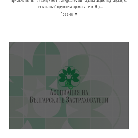
Приключилият на 15 ноември 2024 г. конкурс за тематична детска рисунка под надслов „Без
грешки на пътя“ предизвика огромен интерес. Над...
Повече