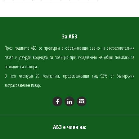
За АБЗ
През годините АБЗ се превърна в обединяващо звено на застрахователния
пазар и утвърди водещата си позиция при създаването на общи политики за
развитие на сектора.
В нея членуват 29 компании, представляващи над 92% от българския
застрахователен пазар.
АБЗ е член на: