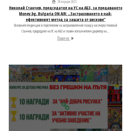
28 януари 2025
Николай Станчев, председател на УС на АБЗ, за предаването
Money.bg, Bulgaria ON AIR: „Застраховането е най-
ефективният метод за защита от рискове“
Основните тенденции и перспективи на застрахователния пазар у нас очерта Николай
Станчев, председател на УС на АБЗ и главен изпълнителен директор на...
Повече