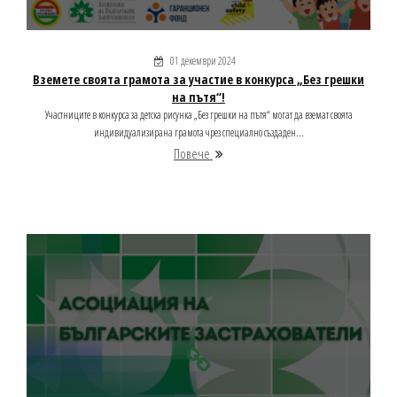
01 декември 2024
Вземете своята грамота за участие в конкурса „Без грешки
на пътя“!
Участниците в конкурса за детска рисунка „Без грешки на пътя“ могат да вземат своята
индивидуализирана грамота чрез специално създаден...
Повече