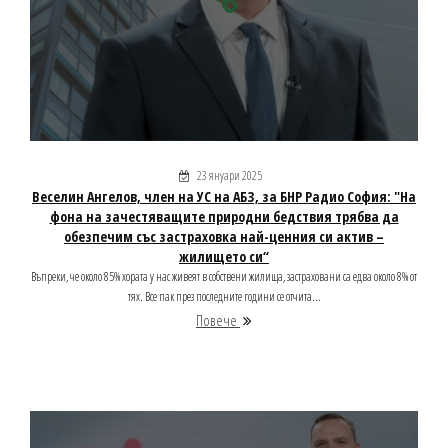
23 януари 2025
Веселин Ангелов, член на УС на АБЗ, за БНР Радио София: "На
фона на зачестяващите природни бедствия трябва да
обезпечим със застраховка най-ценния си актив –
жилището си“
Въпреки, че около 85% хората у нас живеят в собствени жилища, застраховани са едва около 8% от
тях. Все пак през последните години се отчита...
Повече