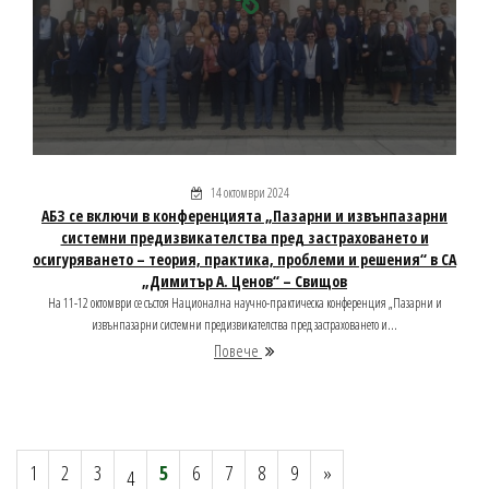
14 октомври 2024
АБЗ се включи в конференцията „Пазарни и извънпазарни
системни предизвикателства пред застраховането и
осигуряването – теория, практика, проблеми и решения“ в СА
„Димитър А. Ценов“ – Свищов
На 11-12 октомври се състоя Национална научно-практическа конференция „Пазарни и
извънпазарни системни предизвикателства пред застраховането и...
Повече
1
2
3
5
6
7
8
9
»
4