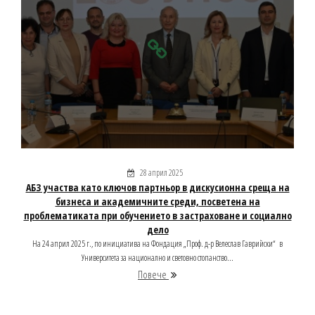
28 април 2025
АБЗ участва като ключов партньор в дискусионна среща на
бизнеса и академичните среди, посветена на
проблематиката при обучението в застраховане и социално
дело
На 24 април 2025 г., по инициатива на Фондация „Проф. д-р Велеслав Гаврийски“ в
Университета за национално и световно стопанство...
Повече