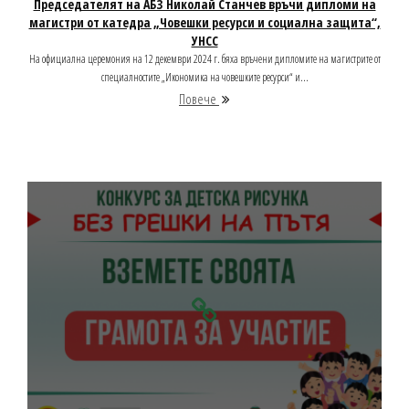
Председателят на АБЗ Николай Станчев връчи дипломи на
магистри от катедра „Човешки ресурси и социална защита“,
УНСС
На официална церемония на 12 декември 2024 г. бяха връчени дипломите на магистрите от
специалностите „Икономика на човешките ресурси“ и...
Повече