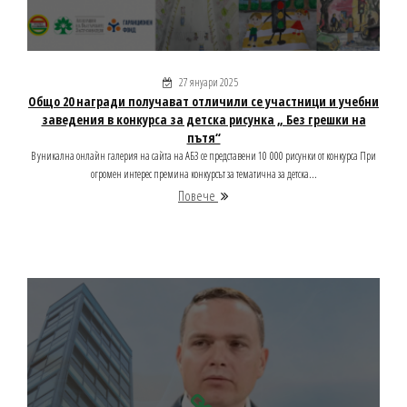
27 януари 2025
Общо 20 награди получават отличили се участници и учебни
заведения в конкурса за детска рисунка „ Без грешки на
пътя“
В уникална онлайн галерия на сайта на АБЗ се представени 10 000 рисунки от конкурса При
огромен интерес премина конкурсът за тематична за детска...
Повече