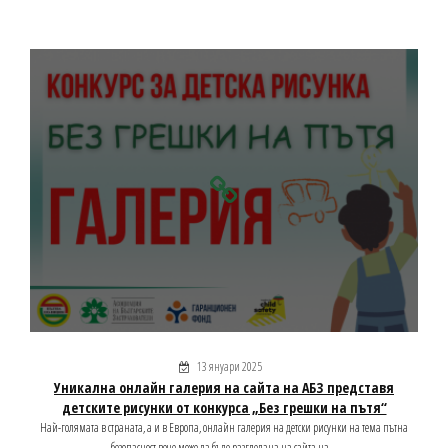
13 януари 2025
Уникална онлайн галерия на сайта на АБЗ представя
детските рисунки от конкурса „Без грешки на пътя“
Най-голямата в страната, а и в Европа, онлайн галерия на детски рисунки на тема пътна
безопасност вече може да бъде разгледана на сайта на...