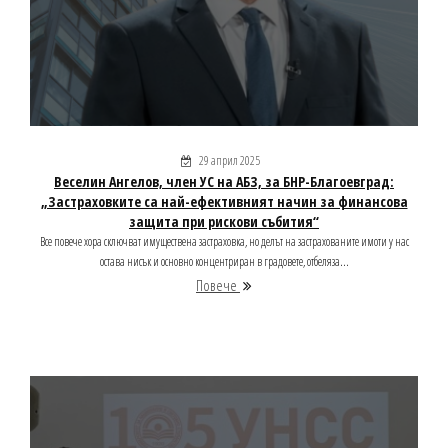
29 април 2025
Веселин Ангелов, член УС на АБЗ, за БНР-Благоевград:
„Застраховките са най-ефективният начин за финансова
защита при рискови събития“
Все повече хора сключват имуществена застраховка, но делът на застрахованите имоти у нас
остава нисък и основно концентриран в градовете, отбеляза...
Повече