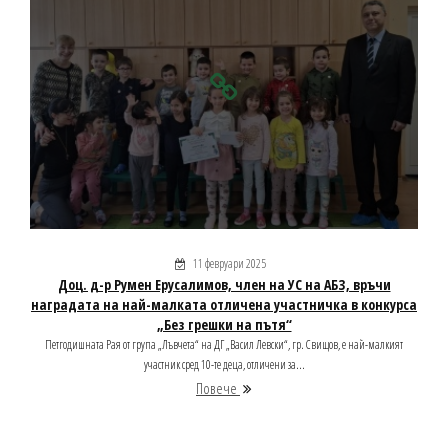
11 февруари 2025
Доц. д-р Румен Ерусалимов, член на УС на АБЗ, връчи
наградата на най-малката отличена участничка в конкурса
„Без грешки на пътя“
Петгодишната Рая от група „Лъвчета“ на ДГ „Васил Левски“, гр. Свищов, е най-малкият
участник сред 10-те деца, отличени за...
Повече