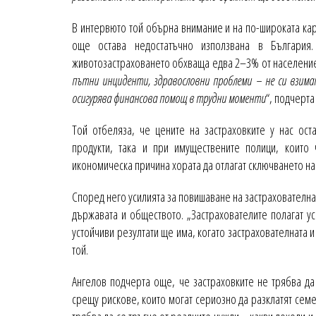
В интервюто той обърна внимание и на по-широката карт
още остава недостатъчно използвана в България
животозастраховането обхваща едва 2–3% от население
пътни инциденти, здравословни проблеми – не си взима
осигурява финансова помощ в трудни моменти
“, подчерта
Той отбеляза, че цените на застраховките у нас ост
продукти, така и при имуществените полици, които
икономическа причина хората да отлагат сключването на
Според него усилията за повишаване на застрахователна
държавата и обществото. „Застрахователите полагат у
устойчиви резултати ще има, когато застрахователната и
той.
Ангелов подчерта още, че застраховките не трябва да
срещу рискове, които могат сериозно да разклатят семе