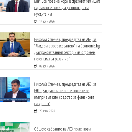
БНР: Все повече хора застраховат жилищата
си, важно е полицата да отговаря на
нуждите им
14 юли 2026
Николай Станчев, председател на АБЗ, за
"Лидери в застраховането" на Economic.bg:
„Застрахователният сектор има огромен
потенциал за развитие“
07 юли 2026
Николай Станчев, председател на АБЗ, за
БНТ: „Застраховането все повече се
възприема като средство за финансова
сигурност“
29 юни 2026
Общото събрание на АБЗ прие нови