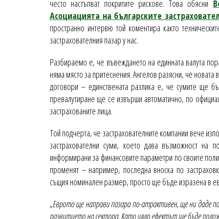
често настъпват покритите рискове. Това обясни
В
Асоциацията на българските застраховател
пространно интервю той коментира както техническит
застрахователния пазар у нас.
Разбираемо е, че въвеждането на единната валута пор
няма място за притеснения. Ангелов разясни, че новата
договори – единствената разлика е, че сумите ще бъ
превалутиране ще се извърши автоматично, по официалн
застрахованите лица.
Той подчерта, че застрахователните компании вече изпо
застрахователни суми, което дава възможност на п
информирани за финансовите параметри по своите полиц
променят – например, последна вноска по застраховка
същия номинален размер, просто ще бъде изразена в е
„
Еврото ще направи пазара по-атрактивен, ще ни даде по
развитието на сектора. Като цяло ефектът ще бъде поло