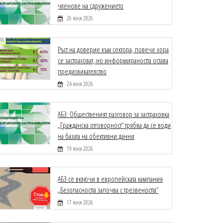
членове на сдружението
26 юни 2026
Ръст на доверие към сектора, повече хора
се застраховат, но информираността остава
предизвикателство
24 юни 2026
АБЗ: Общественият разговор за застраховка
„Гражданска отговорност“ трябва да се води
на базата на обективни данни
19 юни 2026
АБЗ се включи в европейската кампания
„Безопасността започва с трезвеността“
17 юни 2026