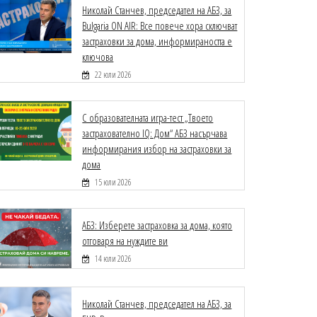
Николай Станчев, председател на АБЗ, за
Bulgaria ON AIR: Все повече хора сключват
застраховки за дома, информираността е
ключова
22 юли 2026
С образователната игра-тест „Твоето
застрахователно IQ: Дом“ АБЗ насърчава
информирания избор на застраховки за
дома
15 юли 2026
АБЗ: Изберете застраховка за дома, която
отговаря на нуждите ви
14 юли 2026
Николай Станчев, председател на АБЗ, за