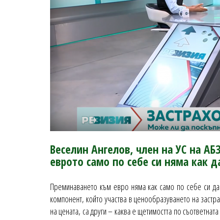
Веселин Ангелов, член на УС на А
еврото само по себе си няма как 
Преминаването към евро няма как само по себе си да 
компонент, който участва в ценообразуването на застр
на цената, са други – каква е щетимостта по съответнат