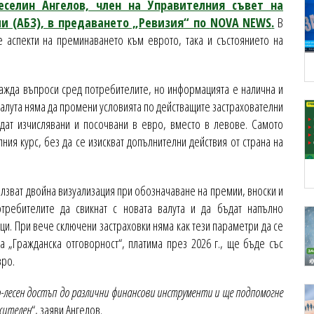
еселин Ангелов, член на Управителния съвет на
и (АБЗ), в предаването „Ревизия“ по
NOVA
NEWS
.
В
е аспекти на преминаването към еврото, така и състоянието на
ажда въпроси сред потребителите, но информацията е налична и
 валута няма да промени условията по действащите застрахователни
дат изчислявани и посочвани в евро, вместо в левове. Самото
ия курс, без да се изискват допълнителни действия от страна на
лзват двойна визуализация при обозначаване на премии, вноски и
отребителите да свикнат с новата валута и да бъдат напълно
и. При вече сключени застраховки няма как тези параметри да се
 „Гражданска отговорност“, платима през 2026 г., ще бъде със
вро.
-лесен достъп до различни финансови инструменти и ще подпомогне
жителен
“, заяви Ангелов.