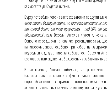
трябва да се тръгне от реалните нужди – какви доходи и
как могат те да бъдат защитени.
Върху потреблението на застрахователни продукти влиян
всеки трети българин смята, че застрахователите не пл
пак според данни от тези проучвания – над 90% от зас
обезщетения
“, каза Веселин Ангелов и уточни, че са 
Основно те се дължат на това, че претенциите са заведе
на информираност, особено при избор на застраховк
неуредици с документите за собственост. Веселин Анг
срокове за изплащане на обезщетения и забавяния няма
В заключение, Ангелов отбеляза, че развитието 
благосъстоянието, както и с финансовата грамотнос
европейско ниво – застрахователното проникване у нас
активна комуникация с клиентите, институционални усил