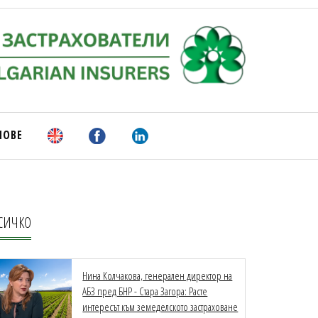
НОВЕ
СИЧКО
Нина Колчакова, генерален директор на
АБЗ пред БНР - Стара Загора: Расте
интересът към земеделското застраховане