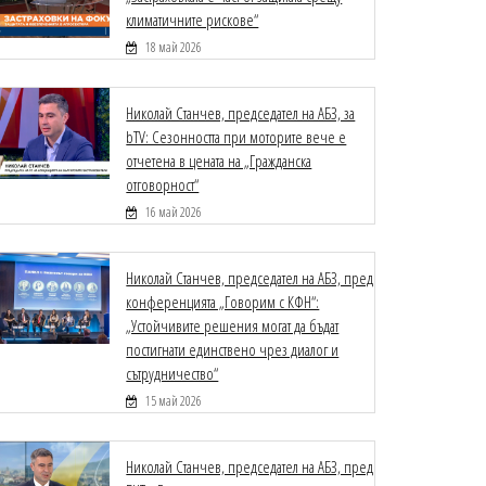
климатичните рискове“
18 май 2026
Николай Станчев, председател на АБЗ, за
bTV: Сезонността при моторите вече е
отчетена в цената на „Гражданска
отговорност“
16 май 2026
Николай Станчев, председател на АБЗ, пред
конференцията „Говорим с КФН“:
„Устойчивите решения могат да бъдат
постигнати единствено чрез диалог и
сътрудничество“
15 май 2026
Николай Станчев, председател на АБЗ, пред