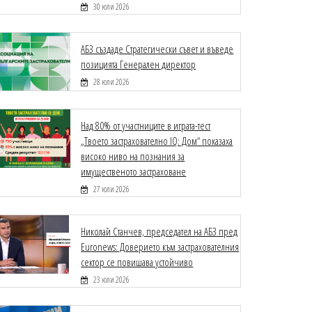
30 юли 2026
АБЗ създаде Стратегически съвет и въведе
позицията Генерален директор
28 юли 2026
Над 80% от участниците в играта-тест
„Твоето застрахователно IQ: Дом“ показаха
високо ниво на познания за
имущественото застраховане
27 юли 2026
Николай Станчев, председател на АБЗ пред
Euronews: Доверието към застрахователния
сектор се повишава устойчиво
23 юли 2026