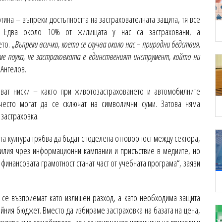
ина – въпреки достъпността на застрахователната защита, тя все
. Едва около 10% от жилищата у нас са застраховани, а
то. „
Въпреки всичко, което се случва около нас – природни бедствия,
ме поука, че застраховката е единственият инструмент, който ни
 Ангелов.
ават ниски – както при животозастраховането и автомобилните
 често могат да се сключат на символични суми. Затова няма
 застраховка.
та култура трябва да бъдат споделена отговорност между сектора,
силия чрез информационни кампании и присъствие в медиите, но
 финансовата грамотност станат част от учебната програма“, заяви
 се възприемат като излишен разход, а като необходима защита
йния бюджет. Вместо да избираме застраховка на базата на цена,