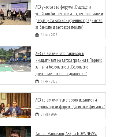
АБЗ участва във форума „Бъдеще и
устойчив бизнес: климатът, технологиите и
регулацията като конкурентно предимство
за банките и застрахователите“
11 юни 2026
АБЗ се включи като партньор в
инициативата на детски градини в Перник
за пътна безопасност „Безопасно
движение – живот в движение“
11 юни 2026
АБЗ се включи във второто издание на
Черноморски форум „Дигитални финанси“
31 май 2026
Калоян Маноилов, АБЗ, за NOVA NEWS: