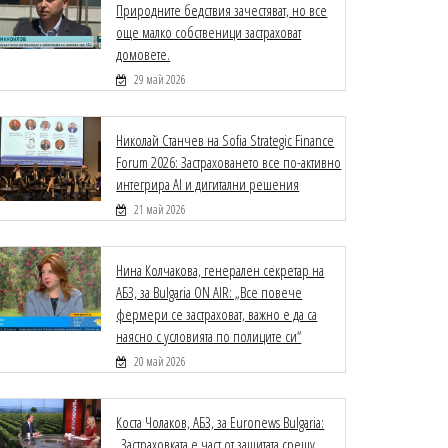
Природните бедствия зачестяват, но все
още малко собственици застраховат
домовете.
29 май 2026
Николай Станчев на Sofia Strategic Finance
Forum 2026: Застраховането все по-активно
интегрира AI и дигитални решения
21 май 2026
Нина Колчакова, генерален секретар на
АБЗ, за Bulgaria ON AIR: „Все повече
фермери се застраховат, важно е да са
наясно с условията по полиците си“
20 май 2026
Коста Чолаков, АБЗ, за Euronews Bulgaria:
„Застраховката е част от защитата срещу