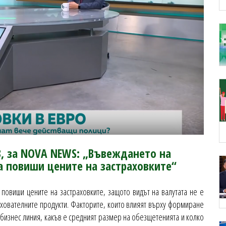
БЗ, за NOVA NEWS: „Въвеждането на
да повиши цените на застраховките“
повиши цените на застраховките, защото видът на валутата не е
ахователните продукти. Факторите, които влияят върху формиране
а бизнес линия, какъв е средният размер на обезщетенията и колко