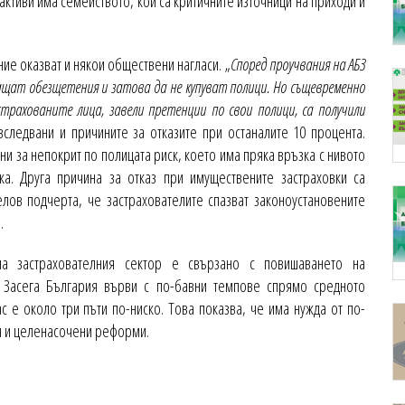
 активи има семейството, кои са критичните източници на приходи и
ие оказват и някои обществени нагласи. „
Според проучвания на АБЗ
ащат обезщетения и затова да не купуват полици. Но същевременно
трахованите лица, завели претенции по свои полици, са получили
изследвани и причините за отказите при останалите 10 процента.
ни за непокрит по полицата риск, което има пряка връзка с нивото
а. Друга причина за отказ при имуществените застраховки са
елов подчерта, че застрахователите спазват законоустановените
.
на застрахователния сектор е свързано с повишаването на
т. Засега България върви с по-бавни темпове спрямо средното
 е около три пъти по-ниско. Това показва, че има нужда от по-
ия и целенасочени реформи.