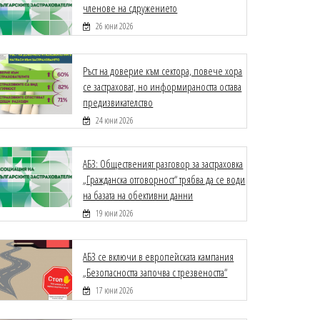
членове на сдружението
26 юни 2026
Ръст на доверие към сектора, повече хора
се застраховат, но информираността остава
предизвикателство
24 юни 2026
АБЗ: Общественият разговор за застраховка
„Гражданска отговорност“ трябва да се води
на базата на обективни данни
19 юни 2026
АБЗ се включи в европейската кампания
„Безопасността започва с трезвеността“
17 юни 2026