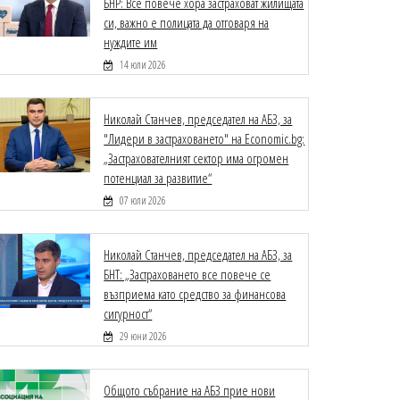
БНР: Все повече хора застраховат жилищата
си, важно е полицата да отговаря на
нуждите им
14 юли 2026
Николай Станчев, председател на АБЗ, за
"Лидери в застраховането" на Economic.bg:
„Застрахователният сектор има огромен
потенциал за развитие“
07 юли 2026
Николай Станчев, председател на АБЗ, за
БНТ: „Застраховането все повече се
възприема като средство за финансова
сигурност“
29 юни 2026
Общото събрание на АБЗ прие нови