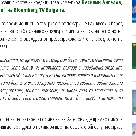
вързани с ипотечни кредити, това коментира
Веселин Ангелов,
е" на Bloomberg TV Bulgaria.
, въпреки че именно там рискът от пожари е най-висок. Според
включват слаба финансова култура и липса на осъзнатост относно
витие се потвърждава от презастрахователите, според които не
ават.
държавата, че ще получим помощ, ами да се замислим наистина какви
щита. Като видим, че настъпват пожари и наводнения около нас,
ователен офис или на посредник на застрахователна компания и да се
 като бранш се активизирахме последните 3 години и водим основна
астраховане, защото виждаме, че много хора са засегнати и за
иски доходи. Едно такова събитие може да е пагубно за тяхното
остъпни, но интересът остава нисък. Ангелов даде пример с имот в
яди долара, докато полица за имот на същата стойност у нас струва