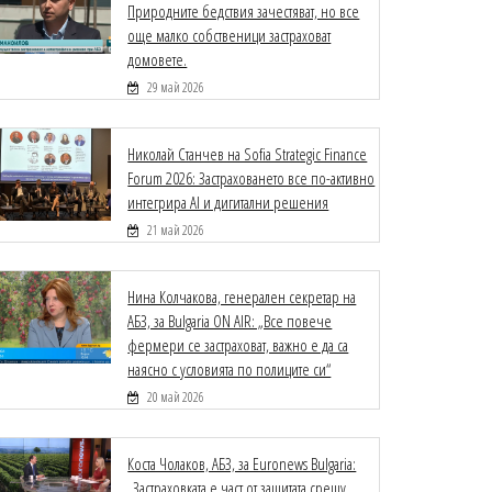
Природните бедствия зачестяват, но все
още малко собственици застраховат
домовете.
29 май 2026
Николай Станчев на Sofia Strategic Finance
Forum 2026: Застраховането все по-активно
интегрира AI и дигитални решения
21 май 2026
Нина Колчакова, генерален секретар на
АБЗ, за Bulgaria ON AIR: „Все повече
фермери се застраховат, важно е да са
наясно с условията по полиците си“
20 май 2026
Коста Чолаков, АБЗ, за Euronews Bulgaria:
„Застраховката е част от защитата срещу