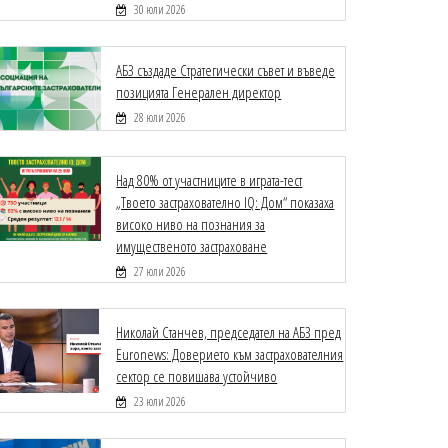
30 юли 2026
АБЗ създаде Стратегически съвет и въведе
позицията Генерален директор
28 юли 2026
Над 80% от участниците в играта-тест
„Твоето застрахователно IQ: Дом“ показаха
високо ниво на познания за
имущественото застраховане
27 юли 2026
Николай Станчев, председател на АБЗ пред
Euronews: Доверието към застрахователния
сектор се повишава устойчиво
23 юли 2026