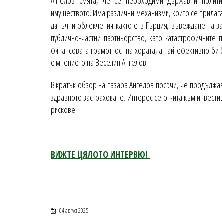
Ангелов смята, че се необходими държавни полити
имуществото. Има различни механизми, които се прилаг
данъчни облекчения както е в Гърция, въвеждане на з
публично-частни партньорство, като катастрофичните
финансовата грамотност на хората, а най-ефективно би 
е мнението на Веселин Ангелов.
В кратък обзор на пазара Ангелов посочи, че продължав
здравното застраховане. Интерес се отчита към инвести
рискове.
ВИЖТЕ ЦЯЛОТО ИНТЕРВЮ!
04 август 2025