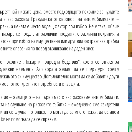
ърсят най-ниската цена, вместо подходящото покритие за нуждите
ата застраховка Гражданска отговорност на автомобилистите –
рани, а цената е често водещ фактор при избор. Не е така, обаче
 пазара се предлагат различни продукти, с различни покрития, а
 Затова при избор на имуществена или друг вид застраховка трябва
кретните опасения по повод възникване на даден риск.
о покритие „Пожар и природни бедствия“, което се отнася за
одвижни елементи. Ако хората желаят да се подсигурят срещу
движимото си имущество. Допълнително могат да се добавят и други
симост от конкретните потребности от защита.
актив – жилището – на първо място застраховаме автомобила си.
та на случване на рисковите събития – ежедневно сме свидетели
ития се случват по-рядко, но могат да са много тежки, да останем
 би ни помогнала да се справим.