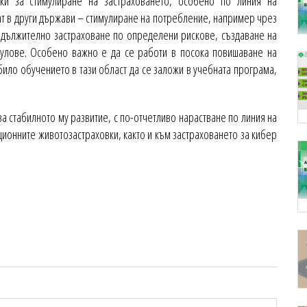
ки за стимулиране на застраховането, особено по линия на
ат в други държави – стимулиране на потребление, например чрез
адължително застраховане по определени рискове, създаване на
 пулове. Особено важно е да се работи в посока повишаване на
било обучението в тази област да се заложи в учебната програма,
а стабилното му развитие, с по-отчетливо нарастване по линия на
ционните животозастраховки, както и към застраховането за кибер