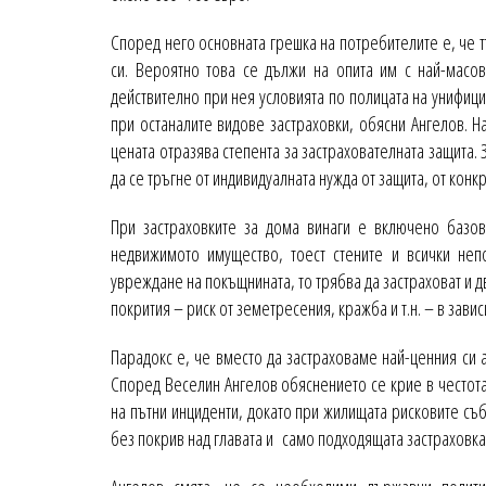
Според него основната грешка на потребителите е, че т
си. Вероятно това се дължи на опита им с най-масов
действително при нея условията по полицата на унифици
при останалите видове застраховки, обясни Ангелов. На
цената отразява степента за застрахователната защита.
да се тръгне от индивидуалната нужда от защита, от кон
При застраховките за дома винаги е включено базов
недвижимото имущество, тоест стените и всички неп
увреждане на покъщнината, то трябва да застраховат и 
покрития – риск от земетресения, кражба и т.н. – в зави
Парадокс е, че вместо да застраховаме най-ценния си 
Според Веселин Ангелов обяснението се крие в честота
на пътни инциденти, докато при жилищата рисковите съб
без покрив над главата и само подходящата застраховка