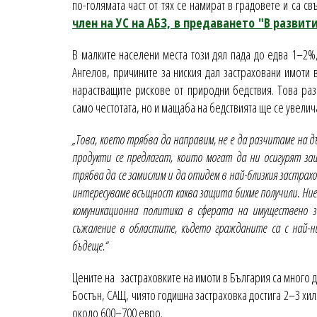
по-голямата част от тях се намират в градовете и са с
член на УС на АБЗ, в предаването "В развити
В малките населени места този дял пада до едва 1–2%
Ангелов, причините за ниския дал застраховани имоти 
нарастващите рискове от природни бедствия. Това раз
само честотата, но и мащаба на бедствията ще се увелич
„Това, което трябва да направим, не е да разчитаме на 
продукти се предлагат, които могат да ни осигурят за
трябва да се замислим и да отидем в най-близкия застрах
интересуваме всъщност каква защита бихме получили. Ние
комуникационна политика в сферата на имуществено з
съжаление в областите, където гражданите са с най-н
бъдеще.“
Цените на застраховките на имоти в България са много д
Бостън, САЩ, чиято годишна застраховка достига 2–3 хил
около 600–700 евро.