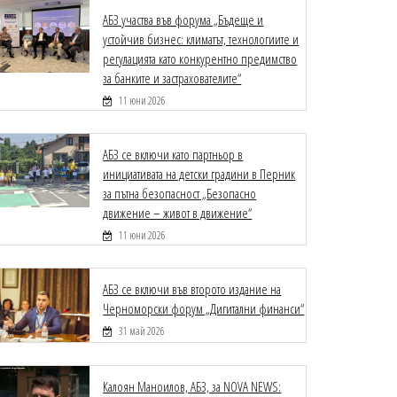
АБЗ участва във форума „Бъдеще и
устойчив бизнес: климатът, технологиите и
регулацията като конкурентно предимство
за банките и застрахователите“
11 юни 2026
АБЗ се включи като партньор в
инициативата на детски градини в Перник
за пътна безопасност „Безопасно
движение – живот в движение“
11 юни 2026
АБЗ се включи във второто издание на
Черноморски форум „Дигитални финанси“
31 май 2026
Калоян Маноилов, АБЗ, за NOVA NEWS: