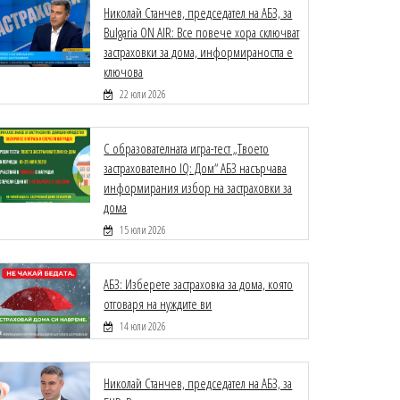
Николай Станчев, председател на АБЗ, за
Bulgaria ON AIR: Все повече хора сключват
застраховки за дома, информираността е
ключова
22 юли 2026
С образователната игра-тест „Твоето
застрахователно IQ: Дом“ АБЗ насърчава
информирания избор на застраховки за
дома
15 юли 2026
АБЗ: Изберете застраховка за дома, която
отговаря на нуждите ви
14 юли 2026
Николай Станчев, председател на АБЗ, за