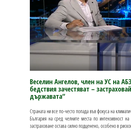
Веселин Ангелов, член на УС на АБЗ
бедствия зачестяват – застраховай
държавата“
Страната ни все по-често попада във фокуса на климати
България на сред челните места по интензивност на
застраховане остава силно подценено, особено в рисков