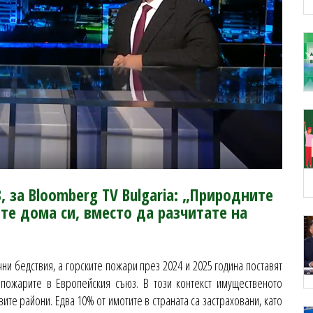
, за Bloomberg TV Bulgaria: „Природните
те дома си, вместо да разчитате на
чни бедствия, а горските пожари през 2024 и 2025 година поставят
 пожарите в Европейския съюз. В този контекст имущественото
ите райони. Едва 10% от имотите в страната са застраховани, като