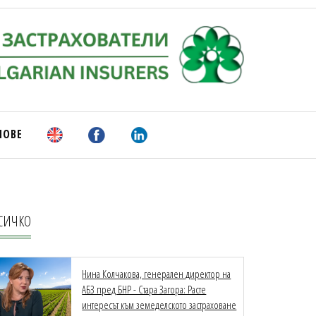
НОВЕ
СИЧКО
Нина Колчакова, генерален директор на
АБЗ пред БНР - Стара Загора: Расте
интересът към земеделското застраховане