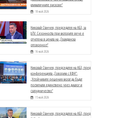
климатичните рискове“
18 май 2026
Николай Станчев, председател на АБЗ, за
bTV: Сезонността при моторите вече е
отчетена в цената на „Гражданска
отговорност“
16 май 2026
Николай Станчев, председател на АБЗ, пред
конференцията „Говорим с КФН“:
„Устойчивите решения могат да бъдат
постигнати единствено чрез диалог и
сътрудничество“
15 май 2026
Николай Станчев, председател на АБЗ, пред