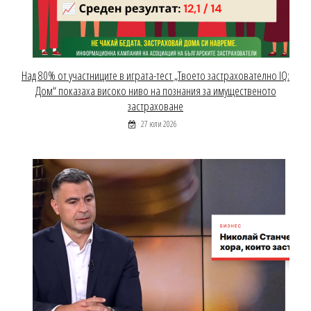
Над 80% от участниците в играта-тест „Твоето застрахователно IQ:
Дом“ показаха високо ниво на познания за имущественото
застраховане
27 юли 2026