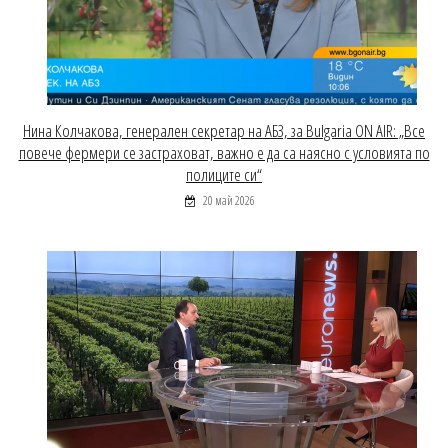
Нина Колчакова, генерален секретар на АБЗ, за Bulgaria ON AIR: „Все
повече фермери се застраховат, важно е да са наясно с условията по
полиците си“
20 май 2026