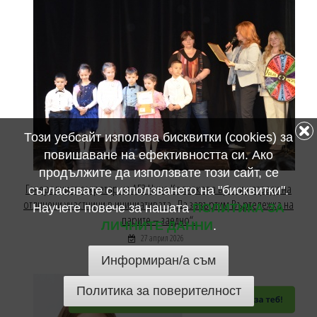
Този уебсайт използва бисквитки (cookies) за
повишаване на ефективността си. Ако
продължите да използвате този сайт, се
Генералният секретар на АБЗ Нина Колчакова връчи награди на
съгласявате с използването на "бисквитки".
отличени участници в инициативата „Да завъртим Въртележка на
Научете повече за нашата
ПОЛИТИКА ЗА
парите – заедно“.
ЛИЧНИТЕ ДАННИ
.
27 април 2026
Информиран/а съм
Политика за поверителност