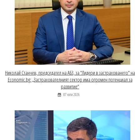
Николай Станчев, председател на АБЗ, за "Лидери в застраховането" на
Economic.bg: „Застрахователният сектор има огромен потенциал за
развитие“
07 юли 2026