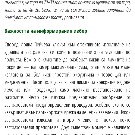
изненади е, че хора на 20–30 години имат по-висока щетимост от хора,
които са на 40–50. Оказа се, че за съжаление, хората започват да
боледуват на по-млада възраст
“, допълва тя.
Важността на информирания избор
Според Ирина Пейчева ключът към ефективното използване на
здравната застраховка се крие в познаването на условията по
полицата. Важно е клиентите да разберат какви са лимитите на
покритие — например максималната сума, която може да бъде
изплатена за болничен престой, хирургична интервенция или
медикаменти. Някои полици включват лимити за конкретни видове
лечение или предвиждат само частично възстановяване на
разходите. Често се изисква предварително одобрение от
застрахователя преди определени процедури, особено ако те се
извършват извън партньорската мрежа на лечебни заведения. Някои
застрахователи изискват и второ мнение от лекар, които
застрахователят препоръчва. Друг съществен момент е наличието
на изчаквателни периоди, тоест период от няколко месеца