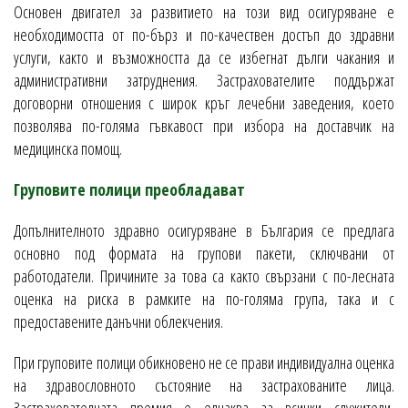
Основен двигател за развитието на този вид осигуряване е
необходимостта от по-бърз и по-качествен достъп до здравни
услуги, както и възможността да се избегнат дълги чакания и
административни затруднения. Застрахователите поддържат
договорни отношения с широк кръг лечебни заведения, което
позволява по-голяма гъвкавост при избора на доставчик на
медицинска помощ.
Груповите полици преобладават
Допълнителното здравно осигуряване в България се предлага
основно под формата на групови пакети, сключвани от
работодатели. Причините за това са както свързани с по-лесната
оценка на риска в рамките на по-голяма група, така и с
предоставените данъчни облекчения.
При груповите полици обикновено не се прави индивидуална оценка
на здравословното състояние на застрахованите лица.
Застрахователната премия е еднаква за всички служители,