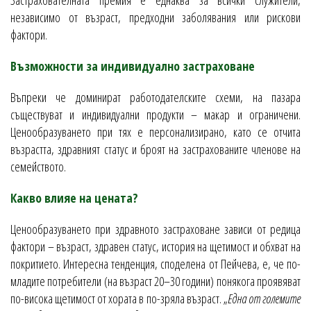
независимо от възраст, предходни заболявания или рискови
фактори.
Възможности за индивидуално застраховане
Въпреки че доминират работодателските схеми, на пазара
съществуват и индивидуални продукти – макар и ограничени.
Ценообразуването при тях е персонализирано, като се отчита
възрастта, здравният статус и броят на застрахованите членове на
семейството.
Какво влияе на цената?
Ценообразуването при здравното застраховане зависи от редица
фактори – възраст, здравен статус, история на щетимост и обхват на
покритието. Интересна тенденция, споделена от Пейчева, е, че по-
младите потребители (на възраст 20–30 години) понякога проявяват
по-висока щетимост от хората в по-зряла възраст. „
Една от големите