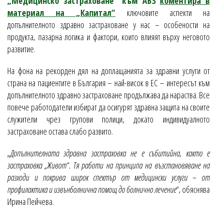
„Медицинско застраховане“ към АБЗ
коментира в
материал на „Капитал“
ключовите аспекти на
допълнителното здравно застраховане у нас – особености на
продукта, пазарна логика и фактори, които влияят върху неговото
развитие.
На фона на рекорден дял на доплащанията за здравни услуги от
страна на пациентите в България – най-висок в ЕС – интересът към
допълнителното здравно застраховане продължава да нараства. Все
повече работодатели избират да осигурят здравна защита на своите
служители чрез групови полици, докато индивидуалното
застраховане остава слабо развито.
„
Допълнителната здравна застраховка не е събитийна, както е
застраховка „Живот“. Тя работи на принципа на възстановяване на
разходи и покрива широк спектър от медицински услуги – от
профилактика и извънболнична помощ до болнично лечение
“, обяснява
Ирина Пейчева.