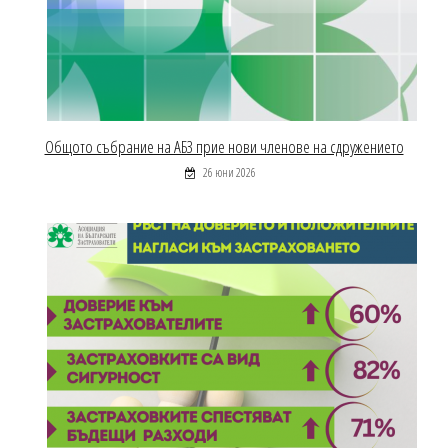
Общото събрание на АБЗ прие нови членове на сдружението
26 юни 2026