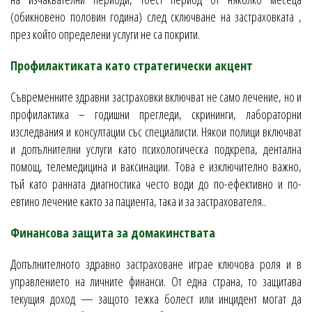
(обикновено половин година) след сключване на застраховката ,
през който определени услуги не са покрити.
Профилактиката като стратегически акцент
Съвременните здравни застраховки включват не само лечение, но и
профилактика – годишни прегледи, скрининги, лабораторни
изследвания и консултации със специалисти. Някои полици включват
и допълнителни услуги като психологическа подкрепа, дентална
помощ, телемедицина и ваксинации. Това е изключително важно,
тъй като ранната диагностика често води до по-ефективно и по-
евтино лечение както за пациента, така и за застрахователя..
Финансова защита за домакинствата
Допълнителното здравно застраховане играе ключова роля и в
управлението на личните финанси. От една страна, то защитава
текущия доход — защото тежка болест или инцидент могат да