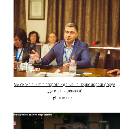
АБЗ се включи във второто издание на Черноморски форум
„Дигитални финанси“
31 май 2026