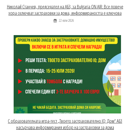
Николай Станчев, председател на АБЗ, за Bulgaria ON AIR: Все повече
хора сключват застраховки за дома, информираността е ключова
22 юли 2026
С образователната игра-тест „Твоето застрахователно IQ: Дом“ АБЗ
насърчава информирания избор на застраховки за дома