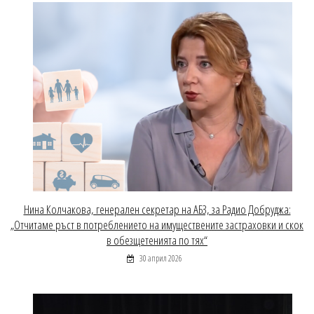
Нина Колчакова, генерален секретар на АБЗ, за Радио Добруджа:
„Отчитаме ръст в потреблението на имуществените застраховки и скок
в обезщетенията по тях“
30 април 2026