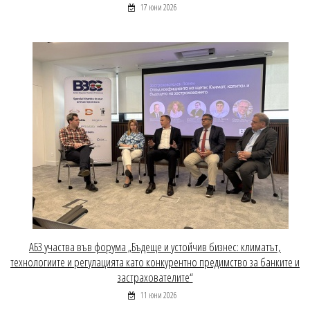
17 юни 2026
АБЗ участва във форума „Бъдеще и устойчив бизнес: климатът,
технологиите и регулацията като конкурентно предимство за банките и
застрахователите“
11 юни 2026