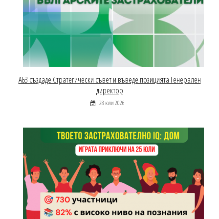
АБЗ създаде Стратегически съвет и въведе позицията Генерален
директор
28 юли 2026