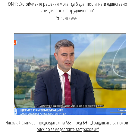
КФН“: „Устойчивите решения могат да бъдат постигнати единствено
чрез диалог и сътрудничество“
15 май 2026
Николай Станчев, председател на АБЗ, пред БНТ: „Градушките са покрит
риск по земеделските застраховки“