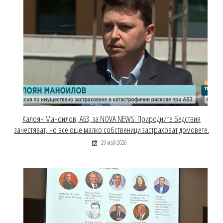
Калоян Маноилов, АБЗ, за NOVA NEWS: Природните бедствия
зачестяват, но все още малко собственици застраховат домовете.
29 май 2026