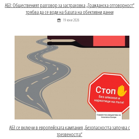
АБЗ: Общественият разговор за застраховка „Гражданска отговорност“
трябва да се води на базата на обективни данни
19 юни 2026
АБЗ се включи в европейската кампания „Безопасността започва с
трезвеността“