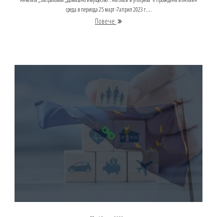
среда в периода 25 март -7април 2023 г....
Повече