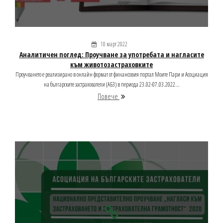
10 март 2022
Аналитичен поглед: Проучване за употребата и нагласите
към животозастраховките
Проучването е реализирано в онлайн формат от финансовия портал Моите Пари и Асоциация
на българските застрахователи (АБЗ) в периода 23.02-07.03.2022...
Повече