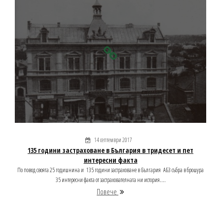
14 септември 2017
135 години застраховане в България в тридесет и пет
интересни факта
По повод своята 25 годишнина и 135 години застраховане в България АБЗ събра в брошура
35 интересни факта от застрахователната ни история....
Повече