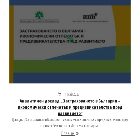
11 май 2023
Аналитичен доклад „Застраховането в България –
икономически отпечатък и предизвикателства пред
развитието“
Докладът „Застраховането в България – икономически отпечатък и предизвикателства пред
развитието“е изготвен от Института за пазарна...
Повече