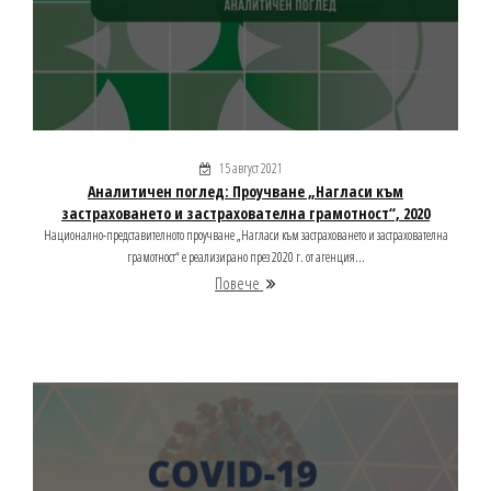
15 август 2021
Аналитичен поглед: Проучване „Нагласи към
застраховането и застрахователна грамотност“, 2020
Национално-представителното проучване „Нагласи към застраховането и застрахователна
грамотност“ е реализирано през 2020 г. от агенция...
Повече