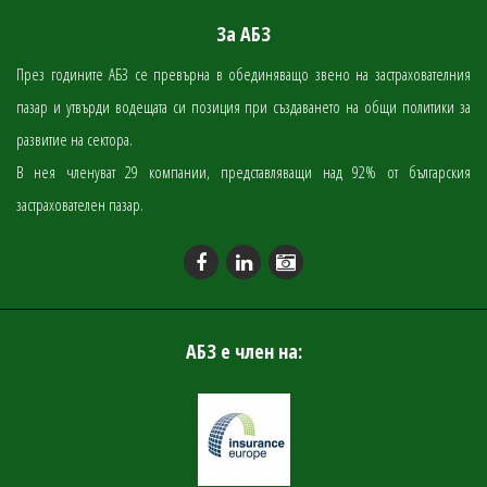
За АБЗ
През годините АБЗ се превърна в обединяващо звено на застрахователния
пазар и утвърди водещата си позиция при създаването на общи политики за
развитие на сектора.
В нея членуват 29 компании, представляващи над 92% от българския
застрахователен пазар.
АБЗ е член на: