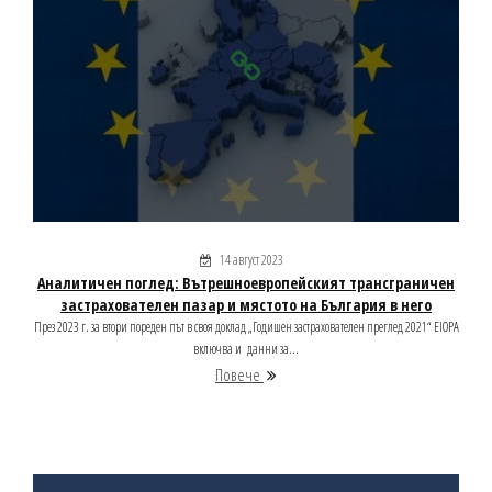
14 август 2023
Аналитичен поглед: Вътрешноевропейският трансграничен
застрахователен пазар и мястото на България в него
През 2023 г. за втори пореден път в своя доклад „Годишен застрахователен преглед 2021“ EIOPA
включва и данни за...
Повече