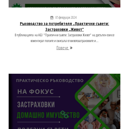
05 февруари 2024
Ръководство за потребителя „Практични съвети:
Застраховки „Живот“
В публикацията на АБЗ "Практични съвети: Застраховки Живот" на достъпен език се
коментират ползите и смисълът от животозастраховките и...
Повече