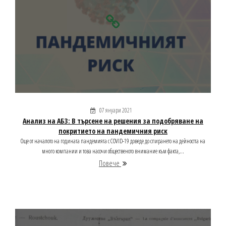
07 януари 2021
Анализ на АБЗ: В търсене на решения за подобряване на
покритието на пандемичния риск
Още от началото на годината пандемията с COVID-19 доведе до спирането на дейността на
много компании и това насочи общественото внимание към факта,...
Повече