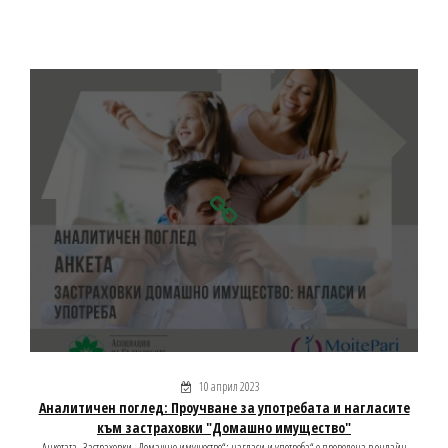
10 април 2023
Аналитичен поглед: Проучване за употребата и нагласите
към застраховки "Домашно имущество"
Анкетата „Застраховки „Домашно имущество“: нагласи и употреба“ e проведена в онлайн