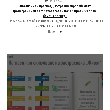
15 юли 2022
Аналитичен преглед „Вътрешноевропейският
трансграничен застрахователен пазар през 2021 г.: по-
близък поглед“
През май 2022 г. EIOPA публикува своя доклад „Годишен застрахователен преглед 2021“ заедно
с актуализираните статистически данни към...
Повече