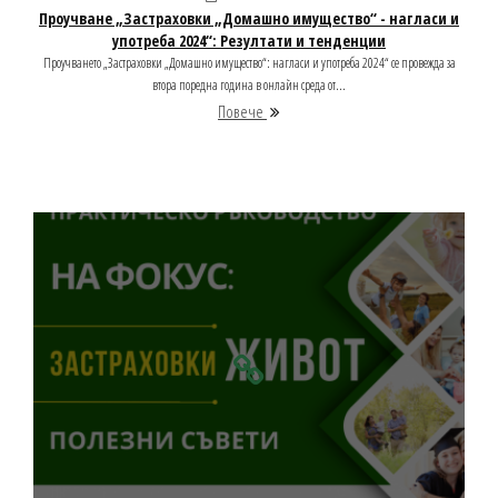
Проучване „Застраховки „Домашно имущество“ - нагласи и
употреба 2024“: Резултати и тенденции
Проучването „Застраховки „Домашно имущество“: нагласи и употреба 2024“ се провежда за
втора поредна година в онлайн среда от...
Повече