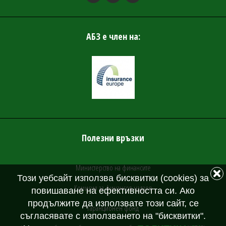
АБЗ е член на:
Полезни връзки
Министерство на финансите
Този уебсайт използва бисквитки (cookies) за
Комисия за финансов надзор
повишаване на ефективността си. Ако
продължите да използвате този сайт, се
Гаранционен фонд
съгласявате с използването на "бисквитки".