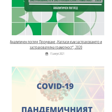
Аналитичен поглед: Проучване „Нагласи към застраховането и
застрахователна грамотност“, 2020
15 август 2021