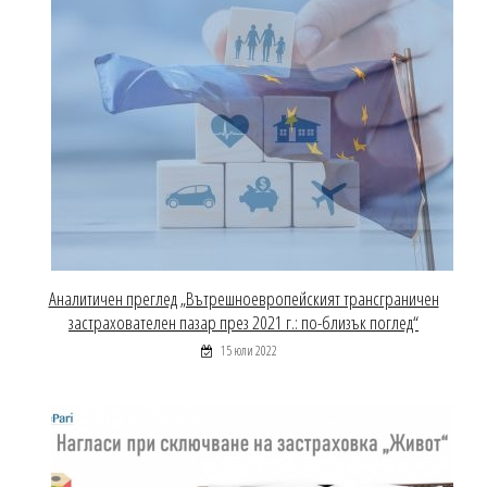
Аналитичен преглед „Вътрешноевропейският трансграничен
застрахователен пазар през 2021 г.: по-близък поглед“
15 юли 2022