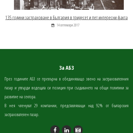
135 години застраховане в България в тридесет и пет интересни факта
14 септември 2017
За АБЗ
През годините АБЗ се превърна в обединяващо звено на застрахователния
пазар и утвърди водещата си позиция при създаването на общи политики за
развитие на сектора.
В нея членуват 29 компании, представляващи над 92% от българския
застрахователен пазар.