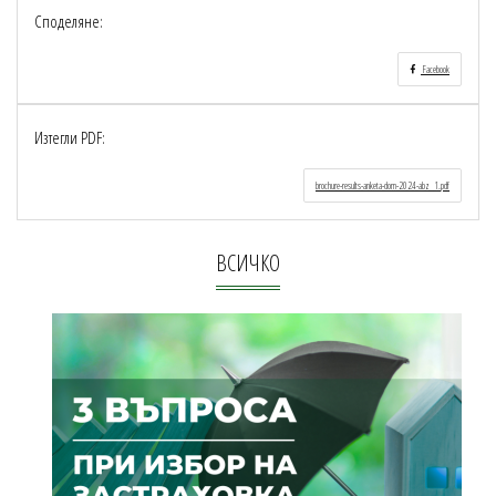
Споделяне:
Facebook
Изтегли PDF:
brochure-results-anketa-dom-2024-abz_1.pdf
ВСИЧКО