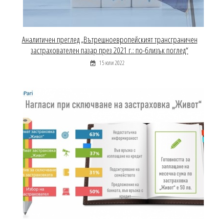
Аналитичен преглед „Вътрешноевропейският трансграничен
застрахователен пазар през 2021 г.: по-близък поглед“
15 юли 2022