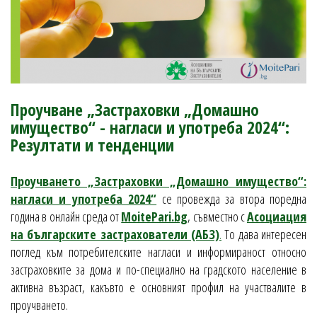
Проучване „Застраховки „Домашно
имущество“ - нагласи и употреба 2024“:
Резултати и тенденции
Проучването „Застраховки „Домашно имущество“:
нагласи и употреба 2024“
се провежда за втора поредна
година в онлайн среда от
MoitePari.bg
, съвместно с
Асоциация
на българските застрахователи (АБЗ)
.
То дава интересен
поглед към потребителските нагласи и информираност относно
застраховките за дома и по-специално на градското население в
активна възраст, какъвто е основният профил на участвалите в
проучването.