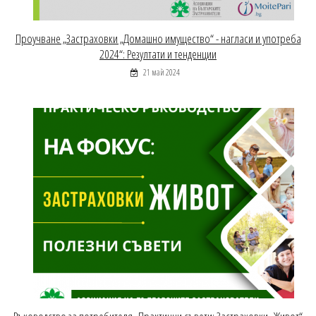
Проучване „Застраховки „Домашно имущество“ - нагласи и употреба
2024“: Резултати и тенденции
21 май 2024