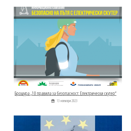
Брошура „10 правила за безопасност: Електрически скутер“
13 ноември 2023