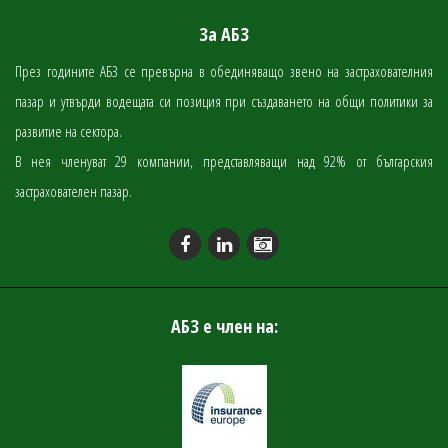
За АБЗ
През годините АБЗ се превърна в обединяващо звено на застрахователния
пазар и утвърди водещата си позиция при създаването на общи политики за
развитие на сектора.
В нея членуват 29 компании, представляващи над 92% от българския
застрахователен пазар.
АБЗ е член на: