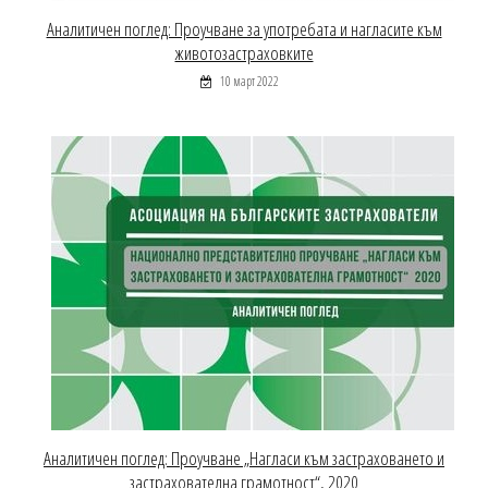
Аналитичен поглед: Проучване за употребата и нагласите към
животозастраховките
10 март 2022
Аналитичен поглед: Проучване „Нагласи към застраховането и
застрахователна грамотност“, 2020