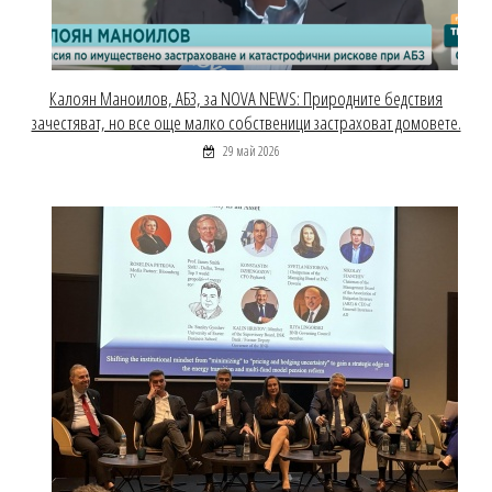
Калоян Маноилов, АБЗ, за NOVA NEWS: Природните бедствия
зачестяват, но все още малко собственици застраховат домовете.
29 май 2026