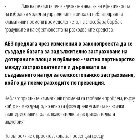
- Липсва реалистичен и адекватен анализ на ефективността
на избрания модел за управление на риска от неблагоприятни
климатични промени в земеделението, на способа за борба с
градушките и на ефективността на разходваните средства.
АБЗ предлага чрез изменения в законопроекта да се
създаде базата за задължително застраховане на
дотираните площи и публично - частно партньорство
между застрахователите и държавата за
създаването на пул за селскостопанско застраховане,
който да поеме разходите по превенция.
Неблагоприятните климатични промени са глобален проблем, върху
който на международно ниво са фокусирани усилията на всички
заинтересовани страни, включително и застрахователната
индустрия.
Но въпреки че с проектозакона за превенция срещу