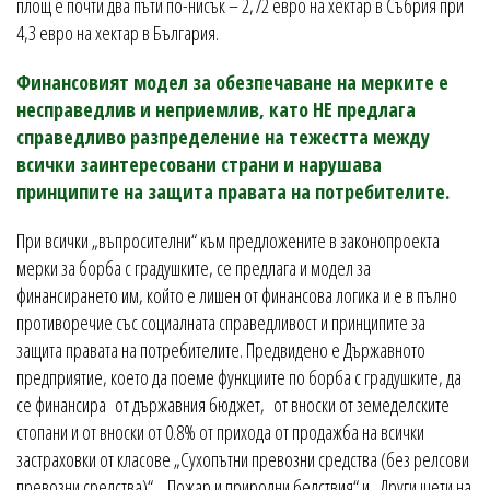
площ е почти два пъти по-нисък – 2,72 евро на хектар в Събрия при
4,3 евро на хектар в България.
Финансовият модел за обезпечаване на мерките е
несправедлив и неприемлив, като НЕ предлага
справедливо разпределение на тежестта между
всички заинтересовани страни и нарушава
принципите на защита правата на потребителите.
При всички „въпросителни“ към предложените в законопроекта
мерки за борба с градушките, се предлага и модел за
финансирането им, който е лишен от финансова логика и е в пълно
противоречие със социалната справедливост и принципите за
защита правата на потребителите. Предвидено е Държавното
предприятие, което да поеме функциите по борба с градушките, да
се финансира от държавния бюджет, от вноски от земеделските
стопани и от вноски от 0.8% от прихода от продажба на всички
застраховки от класове „Сухопътни превозни средства (без релсови
превозни средства)“, „Пожар и природни бедствия“ и „Други щети на