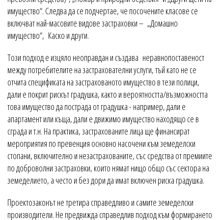
имущество“. Следва да се подчертае, че посочените класове се
включват най-масовите видове застраховки – „Домашно
имущество“, Каско и други.
Този подход е изцяло неоправдан и създава неравнопоставеност
между потребителите на застрахователни услуги, тъй като не се
отчита спецификата на застрахованото имущество в тези полици,
дали е покрит рискът градушка, както и вероятността/възможността
това имущество да пострада от градушка - например, дали е
апартамент или къща, дали е движимо имущество находящо се в
сграда и т.н. На практика, застрахованите лица ще финансират
мероприятия по превенция основно насочени към земеделски
стопани, включително и незастрахованите, със средства от премиите
по доброволни застраховки, които нямат нищо общо със сектора на
земеделието, а често и без дори да имат включен риска градушка.
Проектозаконът не третира справедливо и самите земеделски
производители. Не предвижда справедлив подход към формирането