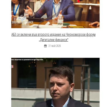
АБЗ се включи във второто издание на Черноморски форум
„Дигитални финанси“
31 май 2026