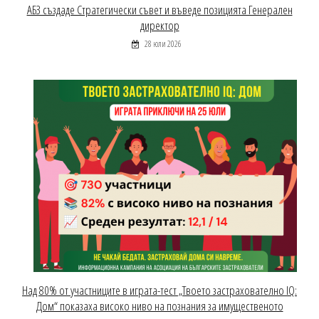
АБЗ създаде Стратегически съвет и въведе позицията Генерален
директор
28 юли 2026
Над 80% от участниците в играта-тест „Твоето застрахователно IQ:
Дом“ показаха високо ниво на познания за имущественото