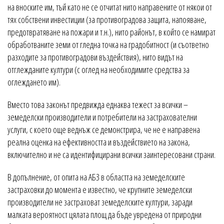
на вноските им, тъй като не се отчитат нито направените от някои от
тях собствени инвестиции (за противоградова защита, напояване,
предотвратяване на пожари и т.н.), нито районът, в който се намират
обработваните земи от гледна точка на градобитност (и съответно
разходите за противоградови въздействия), нито видът на
отглежданите култури (с оглед на необходимите средства за
оглеждането им).
Вместо това законът предвижда еднаква тежест за всички –
земеделски производители и потребители на застрахователни
услуги, с което още веднъж се демонстрира, че не е направена
реална оценка на ефективността и въздействието на закона,
включително и не са идентифицирани всички заинтересовани страни.
В допълнение, от опита на АБЗ в областта на земеделските
застраховки до момента е известно, че крупните земеделски
производители не застраховат земеделските култури, заради
малката вероятност цялата площ да бъде увредена от природни