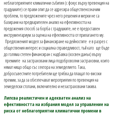
неблагоприятните климатични събития (с фокус върху превенция на
градушките) се прави опит да се адресира общественозначим
проблем, то предложените чрез него решения и мерки не са
базирани на предварителен анализ на ефективността на
предожения способ за борба с градушките, не е предоставен
инструментариум за оценка на ефективността от прилагането му.
Предложеният модел за финансиране на дейностите е в разрез с
обществения интерес и социална справедливост, тъй като ще бъде
до голяма степен финансиран с надбавка (косвен данък) върху
премиите на застраховани лица подоброволни застраховки, които
нямат нищо общо със сектора на земеделието. Така,
добросъвестните потребители ще трябва да плащат по-високи
премии, за да за обезпечават мероприятия по превенция на
земеделски стопани, включително и незастраховани такива.
Липсва реалистичен и адекватен анализ на
ефективността на избрания модел за управление на
риска от неблагоприятни климатични промени в