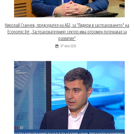
Николай Станчев, председател на АБЗ, за "Лидери в застраховането" на
Economic.bg: „Застрахователният сектор има огромен потенциал за
развитие“
07 юли 2026