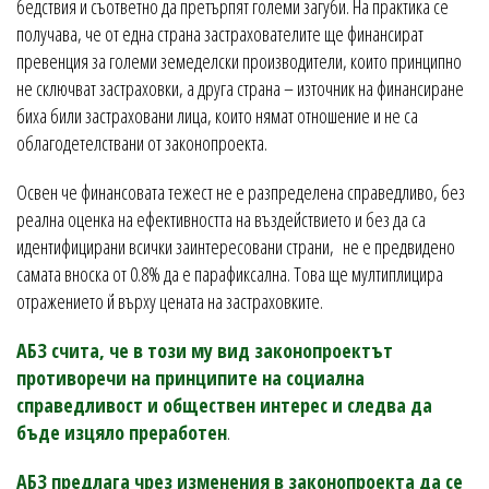
бедствия и съответно да претърпят големи загуби. На практика се
получава, че от една страна застрахователите ще финансират
превенция за големи земеделски производители, които принципно
не сключват застраховки, а друга страна – източник на финансиране
биха били застраховани лица, които нямат отношение и не са
облагодетелствани от законопроекта.
Освен че финансовата тежест не е разпределена справедливо, без
реална оценка на ефективността на въздействието и без да са
идентифицирани всички заинтересовани страни, не е предвидено
самата вноска от 0.8% да е парафиксална. Това ще мултиплицира
отражението й върху цената на застраховките.
АБЗ счита, че в този му вид законопроектът
противоречи на принципите на социална
справедливост и обществен интерес и следва да
бъде изцяло преработен
.
АБЗ предлага чрез изменения в законопроекта да се