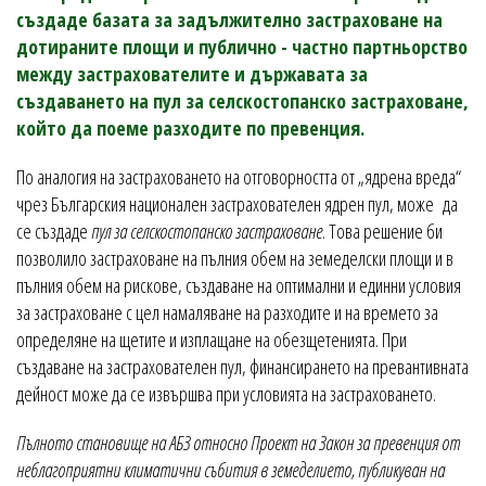
създаде базата за задължително застраховане на
дотираните площи и публично - частно партньорство
между застрахователите и държавата за
създаването на пул за селскостопанско застраховане,
който да поеме разходите по превенция.
По аналогия на застраховането на отговорността от „ядрена вреда“
чрез Българския национален застрахователен ядрен пул, може да
се създаде
пул за селскостопанско застраховане
. Това решение би
позволило застраховане на пълния обем на земеделски площи и в
пълния обем на рискове, създаване на оптимални и единни условия
за застраховане с цел намаляване на разходите и на времето за
определяне на щетите и изплащане на обезщетенията. При
създаване на застрахователен пул, финансирането на превантивната
дейност може да се извършва при условията на застраховането.
Пълното становище на АБЗ относно Проект на Закон за превенция от
неблагоприятни климатични събития в земеделието, публикуван на