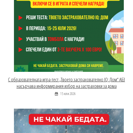
С образователната игра-тест „Твоето застрахователно IQ: Дом“ АБЗ
насърчава информирания избор на застраховки за дома
15 юли 2026