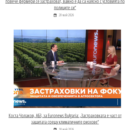
повече фермери се застраховат, важно е да са наясно с условията по
полиците си“
20 май 2026
Коста Чолаков, АБЗ, за Euronews Bulgaria: „Застраховката е част от
защитата срещу климатичните рискове“
18 май 2026