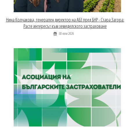
Нина Колчакова, генерален директор на АБЗ пред БНР - Стара Загора:
Расте интересът към земеделското застраховане
30 юли 2026