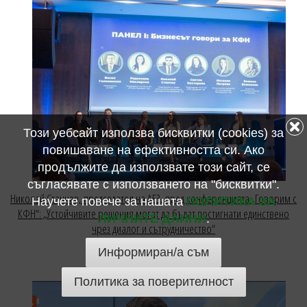
Този уебсайт използва бисквитки (cookies) за
повишаване на ефективността си. Ако
продължите да използвате този сайт, се
съгласявате с използването на "бисквитки".
Николай Станчев, председател на АБЗ, пред конференцията „Говорим с
Научете повече за нашата
ПОЛИТИКА ЗА
КФН“: „Устойчивите решения могат да бъдат постигнати единствено
ЛИЧНИТЕ ДАННИ
.
чрез диалог и сътрудничество“
15 май 2026
Информиран/а съм
Политика за поверителност