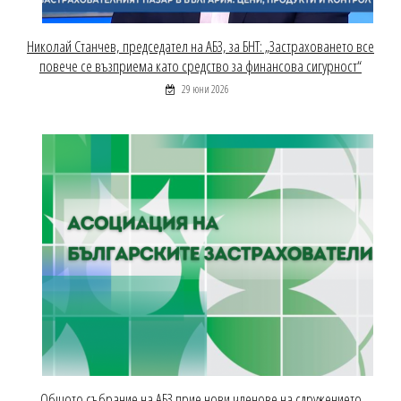
Николай Станчев, председател на АБЗ, за БНТ: „Застраховането все
повече се възприема като средство за финансова сигурност“
29 юни 2026
Общото събрание на АБЗ прие нови членове на сдружението