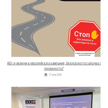
АБЗ се включи в европейската кампания „Безопасността започва с
трезвеността“
17 юни 2026