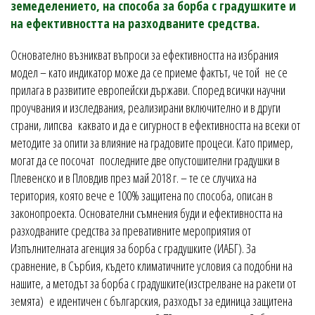
земеделението, на способа за борба с градушките и
на ефективността на разходваните средства.
Основателно възникват въпроси за ефективността на избрания
модел – като индикатор може да се приеме фактът, че той не се
прилага в развитите европейски държави. Според всички научни
проучвания и изследвания, реализирани включително и в други
страни, липсва каквато и да е сигурност в ефективността на всеки от
методите за опити за влияние на градовите процеси. Като пример,
могат да се посочат последните две опустошителни градушки в
Плевенско и в Пловдив през май 2018 г. – те се случиха на
територия, която вече е 100% защитена по способа, описан в
законопроекта. Основателни съмнения буди и ефективността на
разходваните средства за превативните мероприятия от
Изпълнителната агенция за борба с градушките (ИАБГ). За
сравнение, в Сърбия, където климатичните условия са подобни на
нашите, а методът за борба с градушките(изстрелване на ракети от
земята) е идентичен с българския, разходът за единица защитена