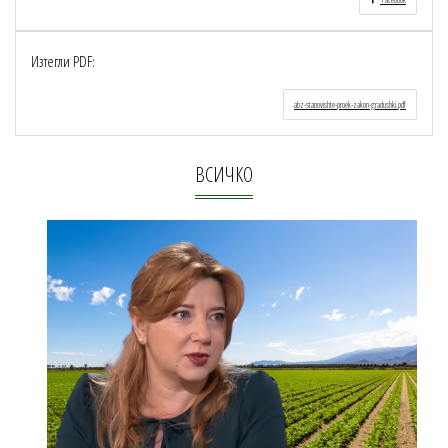
Изтегли PDF:
abz-stanovishte-proek-zakon-gradushki.pdf
ВСИЧКО