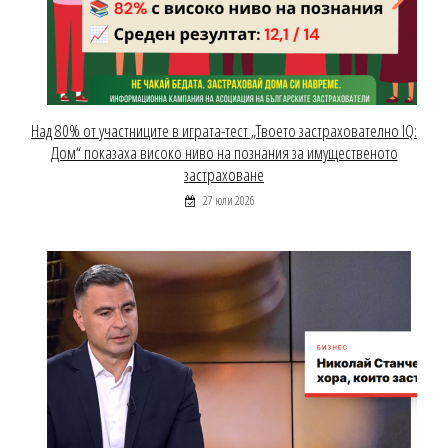
Над 80% от участниците в играта-тест „Твоето застрахователно IQ:
Дом“ показаха високо ниво на познания за имущественото
застраховане
27 юли 2026