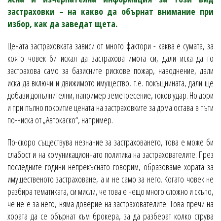
застраховки – на какво да обърнат внимание при
избор, как да заведат щета.
Цената застраховката зависи от много фактори - каква е сумата, за
която човек би искал да застрахова имота си, дали иска да го
застрахова само за базисните рискове пожар, наводнение, дали
иска да включи и движимото имущество, т.е. покъщнината, дали ще
добави допълнителни, например земетресение, токов удар. Но дори
и при пълно покритие цената на застраховките за дома остава в пъти
по-ниска от „Автокаско“, например.
По-скоро съществува незнание за застраховането, това е може би
слабост и на комуникационнато политика на застрахователите. През
последните години непрекъснато говорим, образоваме хората за
имущественото застраховане, а и не само за него. Когато човек не
разбира тематиката, си мисли, че това е нещо много сложно и скъпо,
че не е за него, няма доверие на застрахователите. Това пречи на
хората да се обърнат към брокера, за да разберат колко струва