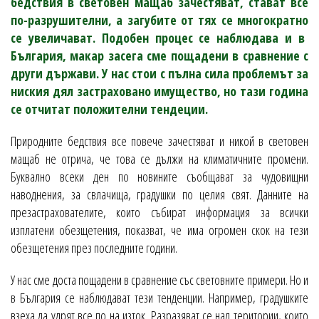
бедствия в световен мащаб зачестяват, стават все
по-разрушителни, а загубите от тях се многократно
се увеличават. Подобен процес се наблюдава и в
България, макар засега сме пощадени в сравнение с
други държави. У нас стои с пълна сила проблемът за
ниския дял застраховано имущество, но тази година
се отчитат положителни тендеции.
Природните бедствия все повече зачестяват и никой в световен
мащаб не отрича, че това се дължи на климатичните промени.
Буквално всеки ден по новините съобщават за чудовищни
наводнения, за свлачища, градушки по целия свят. Данните на
презастрахователите, които събират информация за всички
изплатени обезщетения, показват, че има огромен скок на тези
обезщетения през последните години.
У нас сме доста пощадени в сравнение със световните примери. Но и
в България се наблюдават тези тенденции. Например, градушките
взеха да удрят все по на изток. Разразяват се над територии, които