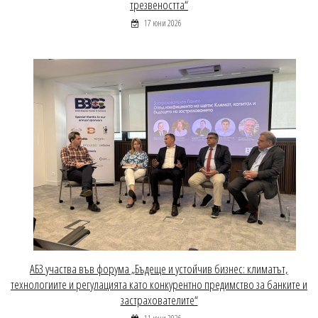
трезвеността“
17 юни 2026
АБЗ участва във форума „Бъдеще и устойчив бизнес: климатът,
технологиите и регулацията като конкурентно предимство за банките и
застрахователите“