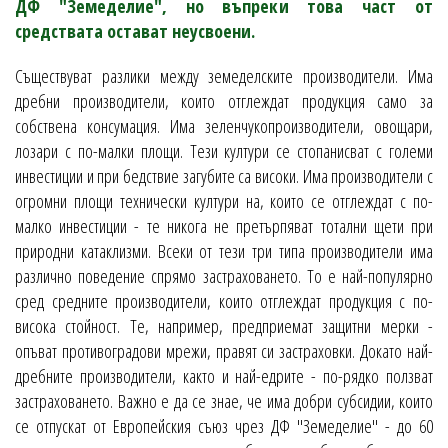
ДФ "Земеделие", но въпреки това част от
средствата остават неусвоени.
Съществуват разлики между земеделските производители. Има
дребни производители, които отглеждат продукция само за
собствена консумация. Има зеленчукопроизводители, овощари,
лозари с по-малки площи. Тези култури се стопанисват с големи
инвестиции и при бедствие загубите са високи. Има производители с
огромни площи технически култури на, които се отглеждат с по-
малко инвестиции - те никога не претърпяват тотални щети при
природни катаклизми. Всеки от тези три типа производители има
различно поведение спрямо застраховането. То е най-популярно
сред средните производители, които отглеждат продукция с по-
висока стойност. Те, например, предприемат защитни мерки -
опъват противоградови мрежи, правят си застраховки. Докато най-
дребните производители, както и най-едрите - по-рядко ползват
застраховането. Важно е да се знае, че има добри субсидии, които
се отпускат от Европейския съюз чрез ДФ "Земеделие" - до 60