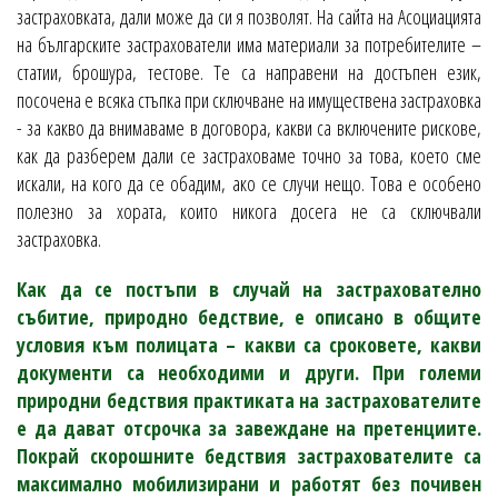
застраховката, дали може да си я позволят. На сайта на Асоциацията
на българските застрахователи има материали за потребителите –
статии, брошура, тестове. Те са направени на достъпен език,
посочена е всяка стъпка при сключване на имуществена застраховка
- за какво да внимаваме в договора, какви са включените рискове,
как да разберем дали се застраховаме точно за това, което сме
искали, на кого да се обадим, ако се случи нещо. Това е особено
полезно за хората, които никога досега не са сключвали
застраховка.
Как да се постъпи в случай на застрахователно
събитие, природно бедствие, е описано в общите
условия към полицата – какви са сроковете, какви
документи са необходими и други. При големи
природни бедствия практиката на застрахователите
е да дават отсрочка за завеждане на претенциите.
Покрай скорошните бедствия застрахователите са
максимално мобилизирани и работят без почивен