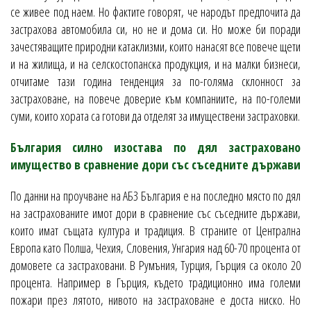
се живее под наем. Но фактите говорят, че народът предпочита да
застрахова автомобила си, но не и дома си. Но може би поради
зачестяващите природни катаклизми, които нанасят все повече щети
и на жилища, и на селскостопанска продукция, и на малки бизнеси,
отчитаме тази година тенденция за по-голяма склонност за
застраховане, на повече доверие към компаниите, на по-големи
суми, които хората са готови да отделят за имуществени застраховки.
България силно изостава по дял застраховано
имущество в сравнение дори със съседните държави
По данни на проучване на АБЗ България е на последно място по дял
на застрахованите имот дори в сравнение със съседните държави,
които имат същата култура и традиция. В страните от Централна
Европа като Полша, Чехия, Словения, Унгария над 60-70 процента от
домовете са застраховани. В Румъния, Турция, Гърция са около 20
процента. Например в Гърция, където традиционно има големи
пожари през лятото, нивото на застраховане е доста ниско. Но