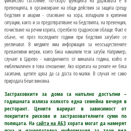
финансово състояние. По-скоро функцията на държавата е в
превенцията, в организиране на общи действия за защита срещу
бедствия и аварии - спасяване на хора, изпаднали в критични
ситуации, както и за предотвратяване на бедствията, на превенция,
почистване на речни корита, стрелби по градоносни облаци. Факт е
обаче, че през последните години при бедствия загубите се
увеличават. В медиите има информация за неосъществените
превантивни мерки, които биха намалили тези загуби. Например,
случаят в Царево - наводнението от миналата година, който е
емблематичен в това отношение. Ако коритата на реките не бяха
засипани, щетите щяха да са доста по-малки. В случая не само
природата беше виновна.
Застраховките за дома са напълно достъпни –
годишната излиза колкото една семейна вечеря в
ресторант. Цените варират в зависимост от
покритите рискове и застрахователните суми по
полицата. На
сайта на АБЗ
хората могат да намерят
ясна и изчерпателна информация за този вид