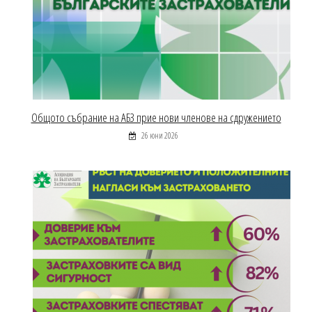
Общото събрание на АБЗ прие нови членове на сдружението
26 юни 2026