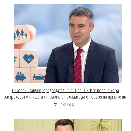
Николай Станчев, председател на АБЗ, за БНР: Все повече хора
застраховат жилищата си, важно е полицата да отговаря на нуждите им
14 юли 2026