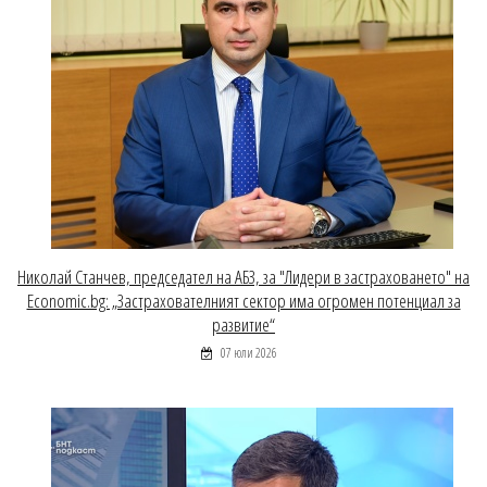
Николай Станчев, председател на АБЗ, за "Лидери в застраховането" на
Economic.bg: „Застрахователният сектор има огромен потенциал за
развитие“
07 юли 2026