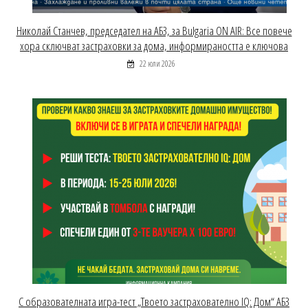
Николай Станчев, председател на АБЗ, за Bulgaria ON AIR: Все повече
хора сключват застраховки за дома, информираността е ключова
22 юли 2026
С образователната игра-тест „Твоето застрахователно IQ: Дом“ АБЗ