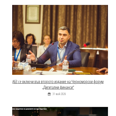
АБЗ се включи във второто издание на Черноморски форум
„Дигитални финанси“
31 май 2026