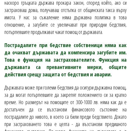
наскоро гръцката държава прокара закон, според който, ако си
застраховаш дома, получаваш отстъпка от общинската такса върху
имота. У нас за съжаление няма държавна политика в това
отношение, а загубите се увеличават при природни бедствия,
потърпевшите продължават чакат помощ от държавата.
Пострадалите при бедствие собственици няма как
да очакват държавата да компенсира загубите им.
Това е функция на застрахователите. Функция на
държавата са превантивните мерки, общите
действия срещу защита от бедствия и аварии.
Държавата може при големи бедствия да осигури държавна помощ,
за да могат потърпевшите да закрепят положението си за кратко
време. Но размерът на помощите от 300-1000 лв. няма как да е
достатъчен да се възстанови финансовото състояние на
пострадалите до нивото, в което са били преди бедствието. Докато
при застраховането това е целта - да възстанови предишното