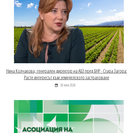
Нина Колчакова, генерален директор на АБЗ пред БНР - Стара Загора:
Расте интересът към земеделското застраховане
30 юли 2026