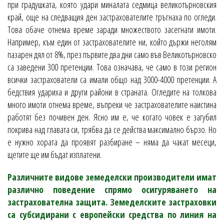
при градушката, която удари миналата седмица великотърновския
край, още на следващия ден застрахователите тръгнаха по огледи.
Това обаче отнема време заради множеството засегнати имоти.
Например, към един от застрахователите ни, който държи неголям
пазарен дял от 8%, през първите два дни само във Великотърновско
са заведени 300 претенции. Това означава, че само в този регион
всички застрахователи са имали общо над 3000-4000 претенции. А
бедствия удариха и други райони в страната. Огледите на толкова
много имоти отнема време, въпреки че застрахователите наистина
работят без почивен ден. Ясно им е, че когато човек е загубил
покрива над главата си, трябва да се действа максимално бързо. Но
е нужно хората да проявят разбиране – няма да чакат месеци,
щетите ще им бъдат изплатени.
Различните видове земеделски производители имат
различно поведение спрямо осигуряването на
застрахователна защита. Земеделските застраховки
са субсидирани с европейски средства по линия на