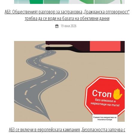
АБЗ: Общественият разговор за застраховка „Гражданска отговорност“
трябва да се води на базата на обективни данни
19 юни 2026
АБЗ се включи в европейската кампания „Безопасността започва с