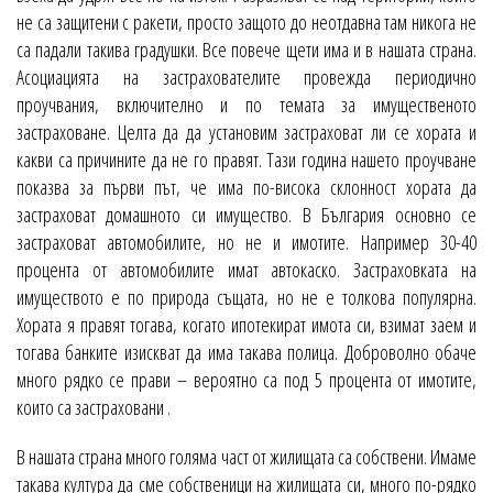
не са защитени с ракети, просто защото до неотдавна там никога не
са падали такива градушки. Все повече щети има и в нашата страна.
Асоциацията на застрахователите провежда периодично
проучвания, включително и по темата за имущественото
застраховане. Целта да да установим застраховат ли се хората и
какви са причините да не го правят. Тази година нашето проучване
показва за първи път, че има по-висока склонност хората да
застраховат домашното си имущество. В България основно се
застраховат автомобилите, но не и имотите. Например 30-40
процента от автомобилите имат автокаско. Застраховката на
имуществото е по природа същата, но не е толкова популярна.
Хората я правят тогава, когато ипотекират имота си, взимат заем и
тогава банките изискват да има такава полица. Доброволно обаче
много рядко се прави – вероятно са под 5 процента от имотите,
които са застраховани .
В нашата страна много голяма част от жилищата са собствени. Имаме
такава култура да сме собственици на жилищата си, много по-рядко