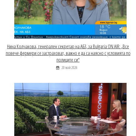
Нина Колчакова, генерален секретар на АБЗ, за Bulgaria ON AIR: „Все
повече фермери се застраховат, важно е да са наясно с условията по
полиците си“
20 май 2026