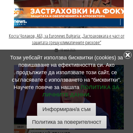
Коста Чолаков, АБЗ, за Euronews Bulgaria: „Застраховката е част от
защитата срещу климатичните рискове“
18 май 2026
Този уебсайт използва бисквитки (cookies) за
повишаване на ефективността си. Ако
продължите да използвате този сайт, се
съгласявате с използването на "бисквитки".
Научете повече за нашата
ПОЛИТИКА ЗА
ЛИЧНИТЕ ДАННИ
.
Информиран/а съм
Политика за поверителност