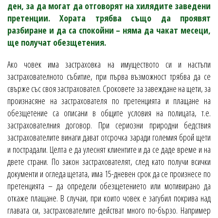
ден, за да могат да отговорят на хилядите заведени
претенции. Хората трябва също да проявят
разбиране и да са спокойни – няма да чакат месеци,
ще получат обезщетения.
Ако човек има застраховка на имуществото си и настъпи
застрахователното събитие, при първа възможност трябва да се
свърже със своя застраховател. Сроковете за завеждане на щети, за
произнасяне на застрахователя по претенцията и плащане на
обезщетение са описани в общите условия на полицата, т.е.
застрахователния договор. При сериозни природни бедствия
застрахователите винаги дават отсрочка заради големия брой щети
и пострадали. Целта е да улеснят клиентите и да се даде време и на
двете страни. По закон застрахователят, след като получи всички
документи и огледа щетата, има 15-дневен срок да се произнесе по
претенцията – да определи обезщетението или мотивирано да
откаже плащане. В случаи, при които човек е загубил покрива над
главата си, застрахователите действат много по-бързо. Например