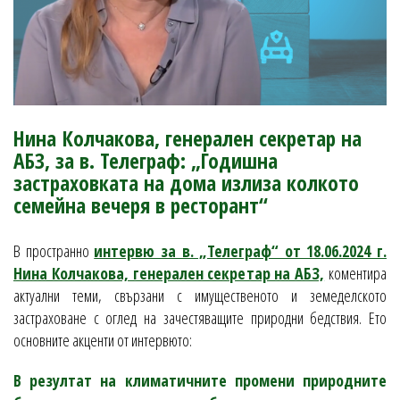
Нина Колчакова, генерален секретар на
АБЗ, за в. Телеграф: „Годишна
застраховката на дома излиза колкото
семейна вечеря в ресторант“
В пространно
интервю за в. „Телеграф“ от 18.06.2024 г.
Нина Колчакова, генерален секретар на АБЗ,
коментира
актуални теми, свързани с имущественото и земеделското
застраховане с оглед на зачестяващите природни бедствия. Ето
основните акценти от интервюто:
В резултат на климатичните промени природните