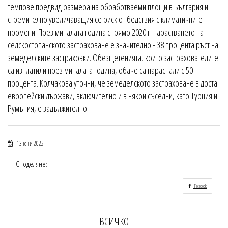
темпове предвид размера на обработваеми площи в България и
стремително увеличаващия се риск от бедствия с климатичните
промени. През миналата година спрямо 2020 г. нарастването на
селскостопанското застраховане е значително - 38 процента ръст на
земеделските застраховки. Обезщетенията, които застрахователите
са изплатили през миналата година, обаче са нараснали с 50
процента. Колчакова уточни, че земеделското застраховане в доста
европейски държави, включително и в някои съседни, като Турция и
Румъния, е задължително.
13 юни 2022
Споделяне:
Facebook
ВСИЧКО