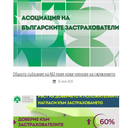
Общото събрание на АБЗ прие нови членове на сдружението
26 юни 2026