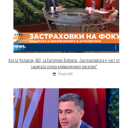
Коста Чолаков, АБЗ, за Euronews Bulgaria: „Застраховката е част от
защитата срещу климатичните рискове“
18 май 2026