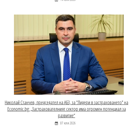
Николай Станчев, председател на АБЗ, за "Лидери в застраховането" на
Economic.bg: „Застрахователният сектор има огромен потенциал за
развитие“
07 юли 2026