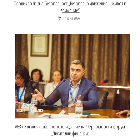
Перник за пътна безопасност „Безопасно движение – живот в
движение“
11 юни 2026
АБЗ се включи във второто издание на Черноморски форум
„Дигитални финанси“