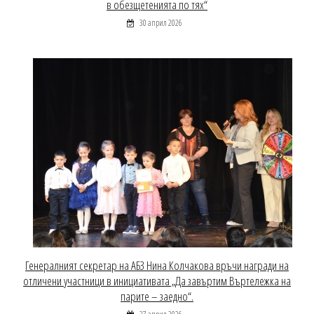
в обезщетенията по тях“
30 април 2026
Генералният секретар на АБЗ Нина Колчакова връчи награди на
отличени участници в инициативата „Да завъртим Въртележка на
парите – заедно“.