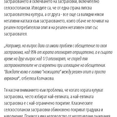
застраховането и сключването на застраховки, включително
селскостопански. Изводите са, че от една страна липсва
застрахователна култура, а от друга - все още са валидни някои
негативни нагласи към застраховането, които обаче не почиват на
реален потребителски опит и на реален негативен опит със
застраховател.
„
Например, на въпрос дали са имали проблем с обезщетение по своя
застраховка, над 95% от хората отговарят отрицателно, а в същото
време на друг въпрос над 1/3 отговарят, че според тях
застрахователите не са коректни при изплащане на обезщетения.
"Виждате колко е голяма "ножицата" между реален опит и просто
вярвания
", отбеляза Колчакова.
Тя насочи вниманието към проблема, че когато хората купуват
застраховка, често избират най-евтината, а най-евтината
застраховка е с най-ограничено покритие. Класическите
селскостопански застраховки обикновено покриват градушка и
наводнение. Понякога има недоволство от неоправдани очаквания