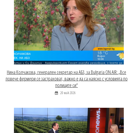
Нина Колчакова, генерален секретар на АБЗ, за Bulgaria ON AIR: „Все
повече фермери се застраховат, важно е да са наясно с условията по
полиците си“
20 май 2026