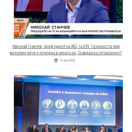
Николай Станчев, председател на АБЗ, за bTV: Сезонността при
моторите вече е отчетена в цената на „Гражданска отговорност“
16 май 2026