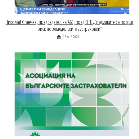
Николай Станчев, председател на АБЗ, пред БНТ: „Градушките са покрит
риск по земеделските застраховки“
15 май 2026