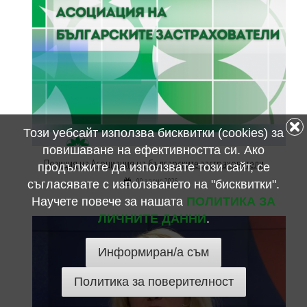
Този уебсайт използва бисквитки (cookies) за
повишаване на ефективността си. Ако
Позиция на Асоциация на българските застрахователи
продължите да използвате този сайт, се
09 април 2026
съгласявате с използването на "бисквитки".
Научете повече за нашата
ПОЛИТИКА ЗА
ЛИЧНИТЕ ДАННИ
.
Информиран/а съм
Политика за поверителност