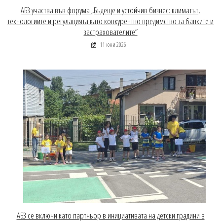
АБЗ участва във форума „Бъдеще и устойчив бизнес: климатът,
технологиите и регулацията като конкурентно предимство за банките и
застрахователите“
11 юни 2026
АБЗ се включи като партньор в инициативата на детски градини в