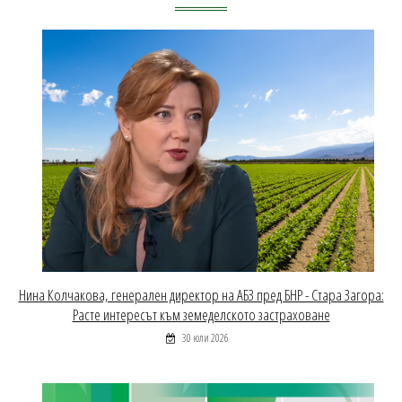
Нина Колчакова, генерален директор на АБЗ пред БНР - Стара Загора:
Расте интересът към земеделското застраховане
30 юли 2026