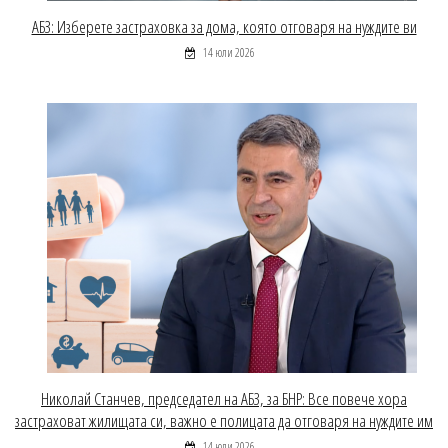
АБЗ: Изберете застраховка за дома, която отговаря на нуждите ви
14 юли 2026
Николай Станчев, председател на АБЗ, за БНР: Все повече хора
застраховат жилищата си, важно е полицата да отговаря на нуждите им
14 юли 2026