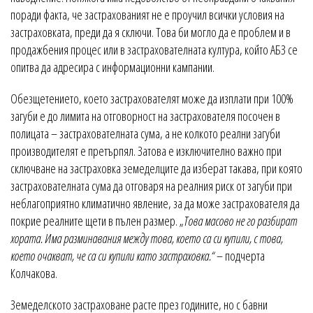
поради факта, че застрахованият не е проучил всички условия на
застраховката, преди да я сключи. Това би могло да е проблем и в
продажбения процес или в застрахователната култура, който АБЗ се
опитва да адресира с информационни кампании.
Обезщетението, което застрахователят може да изплати при 100%
загуби е до лимита на отговорност на застрахователя посочен в
полицата – застрахователната сума, а не колкото реални загуби
производителят е претърпял. Затова е изключително важно при
сключване на застраховка земеделците да изберат такава, при която
застрахователната сума да отговаря на реалния риск от загуби при
неблагоприятно климатично явление, за да може застрахователя да
покрие реалните щети в пълен размер. „
Това масово не го разбират
хората. Има разминавания между това, което са си купили, с това,
което очакват, че са си купили като застраховка.“
– подчерта
Колчакова.
Земеделското застраховане расте през годините, но с бавни