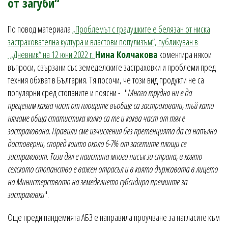
от загуби“
По повод материала
„Проблемът с градушките е белязан от ниска
застрахователна култура и властови популизъм“, публикуван в
„Дневник“ на 12 юни 2022 г.
Нина Колчакова
коментира някои
въпроси, свързани със земеделските застраховки и проблеми пред
техния обхват в България. Тя посочи, че този вид продукти не са
популярни сред стопаните и поясни - "
Много трудно ни е да
преценим каква част от площите въобще са застраховани, тъй като
нямаме обща статистика колко са те и каква част от тях е
застрахована. Правили сме изчисления без претенцията да са напълно
достоверни, според които около 6-7% от засетите площи се
застраховат. Този дял е наистина много нисък за страна, в която
селското стопанство е важен отрасъл и в която държавата в лицето
на Министерството на земеделието субсидира премиите за
застраховки
".
Още преди пандемията АБЗ е направила проучване за нагласите към