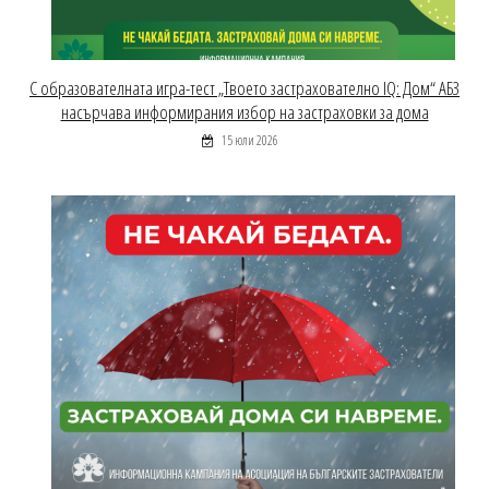
С образователната игра-тест „Твоето застрахователно IQ: Дом“ АБЗ
насърчава информирания избор на застраховки за дома
15 юли 2026