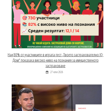
Над 80% от участниците в играта-тест „Твоето застрахователно IQ:
Дом“ показаха високо ниво на познания за имущественото
застраховане
27 юли 2026