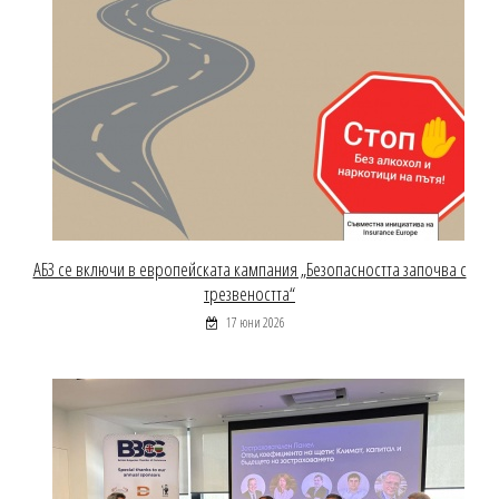
АБЗ се включи в европейската кампания „Безопасността започва с
трезвеността“
17 юни 2026