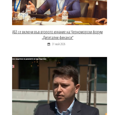
АБЗ се включи във второто издание на Черноморски форум
„Дигитални финанси“
31 май 2026