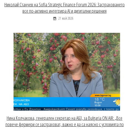
Николай Станчев на Sofia Strategic Finance Forum 2026: Застраховането
все по-активно интегрира AI и дигитални решения
21 май 2026
Нина Колчакова, генерален секретар на АБЗ, за Bulgaria ON AIR: „Все
повече фермери се застраховат, важно е да са наясно с условията по