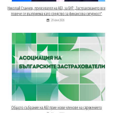
Николай Станчев, председател на АБЗ, за БНТ: „Застраховането все
повече се възприема като средство за финансова сигурност“
29 юни 2026
Общото събрание на АБЗ прие нови членове на сдружението