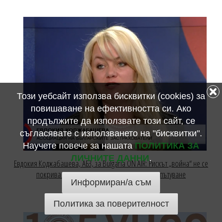
Този уебсайт използва бисквитки (cookies) за
повишаване на ефективността си. Ако
продължите да използвате този сайт, се
съгласявате с използването на "бисквитки".
Научете повече за нашата
ПОЛИТИКА ЗА
ЛИЧНИТЕ ДАННИ
.
Евдокия Коджабашева, АБЗ, за Bulgaria ON AIR: Рискът „война“ не се
покрива от стандартните застраховки при пътуване
Информиран/а съм
31 март 2026
Политика за поверителност