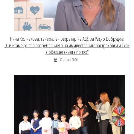
Нина Колчакова, генерален секретар на АБЗ, за Радио Добруджа:
„Отчитаме ръст в потреблението на имуществените застраховки и скок
в обезщетенията по тях“
30 април 2026