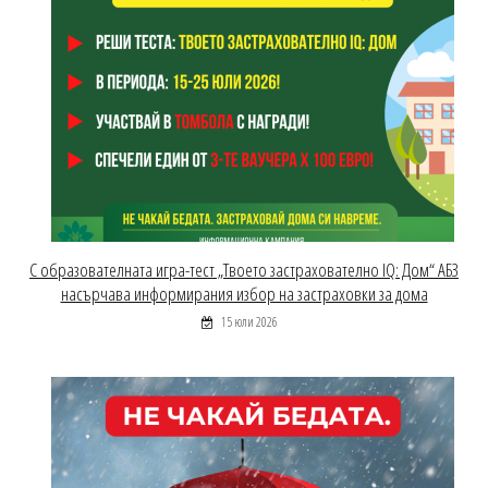
С образователната игра-тест „Твоето застрахователно IQ: Дом“ АБЗ
насърчава информирания избор на застраховки за дома
15 юли 2026