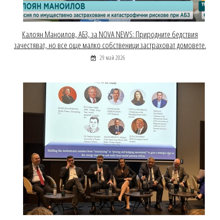
Калоян Маноилов, АБЗ, за NOVA NEWS: Природните бедствия
зачестяват, но все още малко собственици застраховат домовете.
29 май 2026