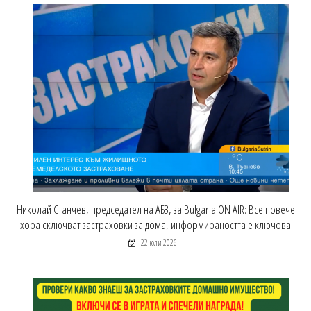
Николай Станчев, председател на АБЗ, за Bulgaria ON AIR: Все повече
хора сключват застраховки за дома, информираността е ключова
22 юли 2026