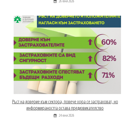
26 юни 2026
Ръст на доверие към сектора, повече хора се застраховат, но
информираността остава предизвикателство
24 юни 2026