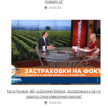
полиците си“
20 май 2026
Коста Чолаков, АБЗ, за Euronews Bulgaria: „Застраховката е част от
защитата срещу климатичните рискове“
18 май 2026