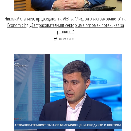
Николай Станчев, председател на АБЗ, за "Лидери в застраховането" на
Economic.bg: „Застрахователният сектор има огромен потенциал за
развитие“
07 юли 2026