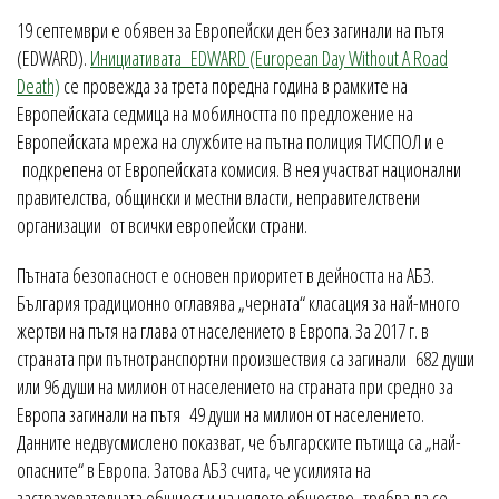
19 септември е обявен за Европейски ден без загинали на пътя
(EDWARD).
Инициативата EDWARD (European Day Without A Road
Death)
се провежда за трета поредна година в рамките на
Европейската седмица на мобилността по предложение на
Европейската мрежа на службите на пътна полиция ТИСПОЛ и е
подкрепена от Европейската комисия. В нея участват национални
правителства, общински и местни власти, неправителствени
организации от всички европейски страни.
Пътната безопасност е основен приоритет в дейността на АБЗ.
България традиционно оглавява „черната“ класация за най-много
жертви на пътя на глава от населението в Европа. За 2017 г. в
страната при пътнотранспортни произшествия са загинали 682 души
или 96 души на милион от населението на страната при средно за
Европа загинали на пътя 49 души на милион от населението.
Данните недвусмислено показват, че българските пътища са „най-
опасните“ в Европа. Затова АБЗ счита, че усилията на
застрахователната общност и на цялото общество трябва да се