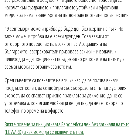
насочат към създването и прилагането устойчиви и ефективни
модели за намаляване броя на пътно-транспортните произшествия.
19 септември може и трябва да бъде ден без жертви на пътя. Но
такъв може и трябва да е всеки друг ден. Това зависи от
отговорното поведение на всеки от нас. Асоциацията на
българските застрахователи призовава всички – и водачи, и
пешеходци – да преценяват по-адекватно рисковете на пътя и да
вземат мерки за ограничаването им.
Сред съветите са познатите на всички нас: да се ползва винаги
предпазен колан, да се шофира със съобразена с пътните условия
скорост, да се спазват стриктно правилата за движение, да не се
употребява алкохол или упойващи вещества, да не се говори по
телефон по време на шофирате.
Вижте повече за инициативата Европейски ден без загинали на пътя
(EDWARD) и как може да се включите в нея.