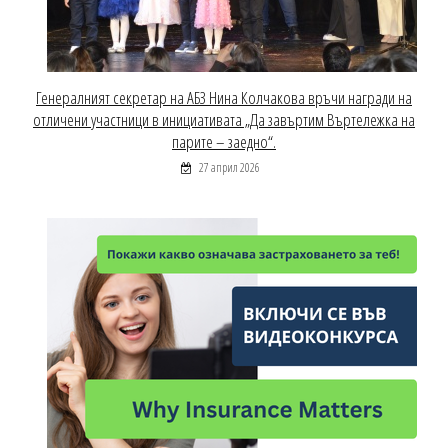
Генералният секретар на АБЗ Нина Колчакова връчи награди на
отличени участници в инициативата „Да завъртим Въртележка на
парите – заедно“.
27 април 2026