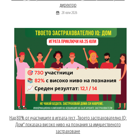
директор
28 юли 2026
Над 80% от участниците в играта-тест „Твоето застрахователно IQ:
Дом“ показаха високо ниво на познания за имущественото
застраховане