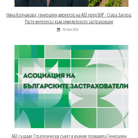
Нина Колчакова, генерален директор на АБЗ пред БНР - Стара Загора:
Расте интересът към земеделското застраховане
30 юли 2026
АБЗ създаде Стратегически съвет и въведе позицията Генерален