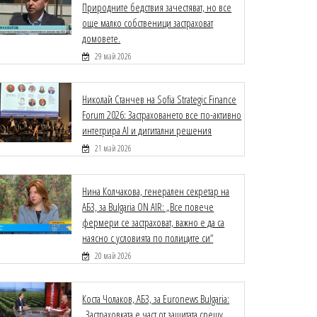
Природните бедствия зачестяват, но все
още малко собственици застраховат
домовете.
29 май 2026
Николай Станчев на Sofia Strategic Finance
Forum 2026: Застраховането все по-активно
интегрира AI и дигитални решения
21 май 2026
Нина Колчакова, генерален секретар на
АБЗ, за Bulgaria ON AIR: „Все повече
фермери се застраховат, важно е да са
наясно с условията по полиците си“
20 май 2026
Коста Чолаков, АБЗ, за Euronews Bulgaria:
„Застраховката е част от защитата срещу