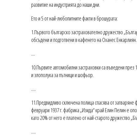
развитие на индустрията до наши дни.
Ето и 5 от най-любопитните факти в брошурата:
1.Първото българско застрахователно дружество „Българ
обсъдени и подготвени в кафенето на Оханес Енкарлиян.
....
10.Първите автомобилни застраховки са въведени през 19
и злополука за пътници и шофьор.
.....
11.Предвидливо сключена полица спасява от затваряне ф
февруари 1937 г. фабрика „Изида“ край Елин Пелин е оп
като 20% от него е платено от най-старото дружество „Б
.....