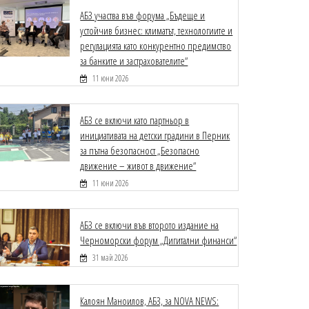
АБЗ участва във форума „Бъдеще и
устойчив бизнес: климатът, технологиите и
регулацията като конкурентно предимство
за банките и застрахователите“
11 юни 2026
АБЗ се включи като партньор в
инициативата на детски градини в Перник
за пътна безопасност „Безопасно
движение – живот в движение“
11 юни 2026
АБЗ се включи във второто издание на
Черноморски форум „Дигитални финанси“
31 май 2026
Калоян Маноилов, АБЗ, за NOVA NEWS: