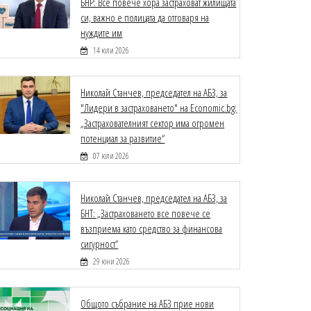
БНР: Все повече хора застраховат жилищата
си, важно е полицата да отговаря на
нуждите им
14 юли 2026
Николай Станчев, председател на АБЗ, за
"Лидери в застраховането" на Economic.bg:
„Застрахователният сектор има огромен
потенциал за развитие“
07 юли 2026
Николай Станчев, председател на АБЗ, за
БНТ: „Застраховането все повече се
възприема като средство за финансова
сигурност“
29 юни 2026
Общото събрание на АБЗ прие нови