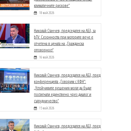
климатичните рискове“
18 май 2026
Николай Станчев, председател на АБЗ, за
bTV: Сезонността при моторите вече е
отчетена в цената на „Гражданска
отговорност“
16 май 2026
Николай Станчев, председател на АБЗ, пред
конференцията „Говорим с КФН“:
„Устойчивите решения могат да бъдат
постигнати единствено чрез диалог и
сътрудничество“
15 май 2026
Николай Станчев, председател на АБЗ, пред