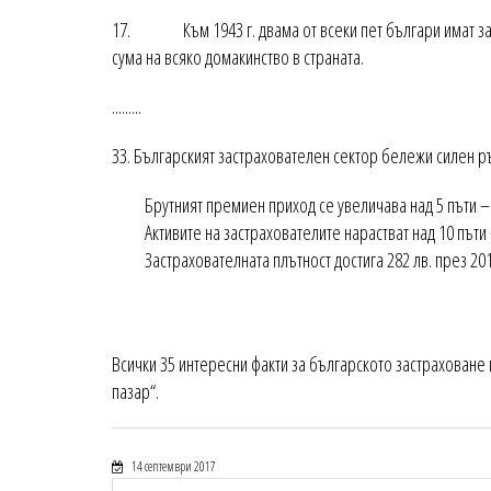
17. Към 1943 г. двама от всеки пет българи имат заст
сума на всяко домакинство в страната.
.........
33. Българският застрахователен сектор бележи силен ръ
Брутният премиен приход се увеличава над 5 пъти – от
Активите на застрахователите нарастват над 10 пъти –
Застрахователната плътност достига 282 лв. през 2016
Всички 35 интересни факти за българското застраховане
пазар“.
14 септември 2017