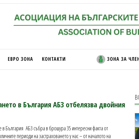
ЕВРО ЗОНА
КОНТАКТИ
ЗОНА ЗА ЧЛЕ
В
ването в България АБЗ отбелязва двойния
е в България АБЗ събра в брошура 35 интересни факта от
личните периоди на застраховането у нас – от началото на