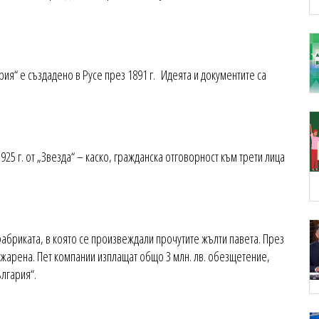
ия“ е създадено в Русе през 1891 г. Идеята и документите са
25 г. от „Звезда“ – каско, гражданска отговорност към трети лица
абриката, в която се произвеждали прочутите жълти павета. През
ожарена. Пет компании изплащат общо 3 млн. лв. обезщетение,
ългария“.