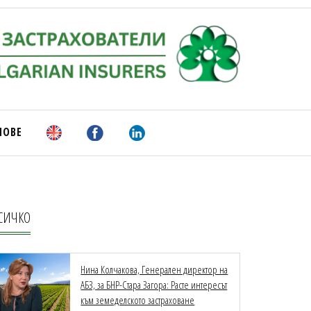
НОВЕ
СИЧКО
Нина Колчакова, Генерален директор на
АБЗ, за БНР-Стара Загора: Расте интересът
към земеделското застраховане