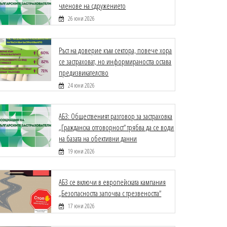
членове на сдружението
26 юни 2026
Ръст на доверие към сектора, повече хора
се застраховат, но информираността остава
предизвикателство
24 юни 2026
АБЗ: Общественият разговор за застраховка
„Гражданска отговорност“ трябва да се води
на базата на обективни данни
19 юни 2026
АБЗ се включи в европейската кампания
„Безопасността започва с трезвеността“
17 юни 2026