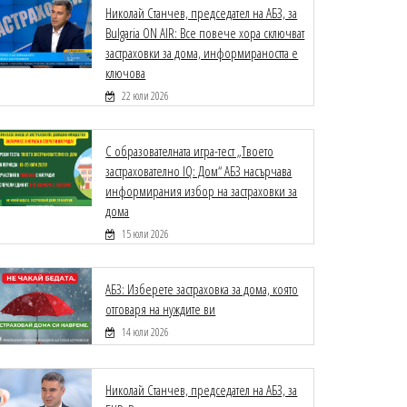
Николай Станчев, председател на АБЗ, за
Bulgaria ON AIR: Все повече хора сключват
застраховки за дома, информираността е
ключова
22 юли 2026
С образователната игра-тест „Твоето
застрахователно IQ: Дом“ АБЗ насърчава
информирания избор на застраховки за
дома
15 юли 2026
АБЗ: Изберете застраховка за дома, която
отговаря на нуждите ви
14 юли 2026
Николай Станчев, председател на АБЗ, за