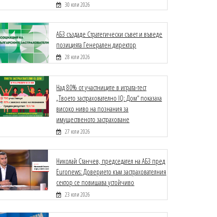
30 юли 2026
АБЗ създаде Стратегически съвет и въведе
позицията Генерален директор
28 юли 2026
Над 80% от участниците в играта-тест
„Твоето застрахователно IQ: Дом“ показаха
високо ниво на познания за
имущественото застраховане
27 юли 2026
Николай Станчев, председател на АБЗ пред
Euronews: Доверието към застрахователния
сектор се повишава устойчиво
23 юли 2026