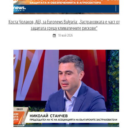
Коста Чолаков, АБЗ, за Euronews Bulgaria: „Застраховката е част от
защитата срещу климатичните рискове“
18 май 2026