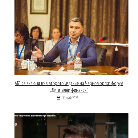
АБЗ се включи във второто издание на Черноморски форум
„Дигитални финанси“
31 май 2026