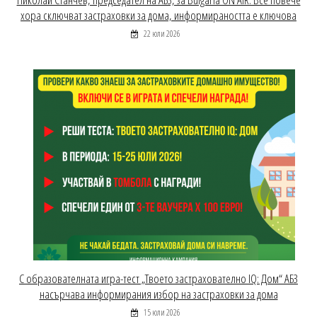
хора сключват застраховки за дома, информираността е ключова
22 юли 2026
С образователната игра-тест „Твоето застрахователно IQ: Дом“ АБЗ
насърчава информирания избор на застраховки за дома
15 юли 2026