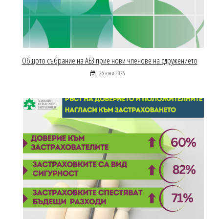
Общото събрание на АБЗ прие нови членове на сдружението
26 юни 2026