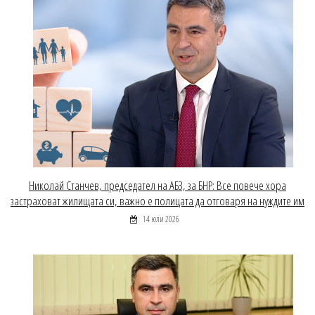
Николай Станчев, председател на АБЗ, за БНР: Все повече хора
застраховат жилищата си, важно е полицата да отговаря на нуждите им
14 юли 2026