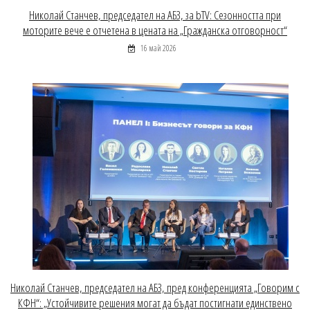
Николай Станчев, председател на АБЗ, за bTV: Сезонността при
моторите вече е отчетена в цената на „Гражданска отговорност“
16 май 2026
Николай Станчев, председател на АБЗ, пред конференцията „Говорим с
КФН“: „Устойчивите решения могат да бъдат постигнати единствено