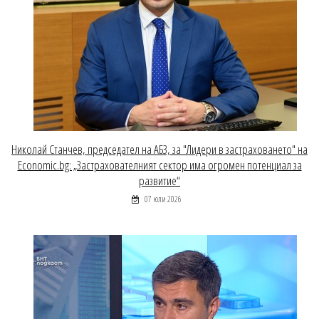
Николай Станчев, председател на АБЗ, за "Лидери в застраховането" на
Economic.bg: „Застрахователният сектор има огромен потенциал за
развитие“
07 юли 2026