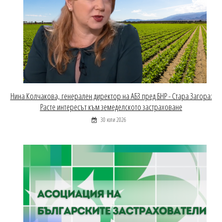
Нина Колчакова, генерален директор на АБЗ пред БНР - Стара Загора:
Расте интересът към земеделското застраховане
30 юли 2026