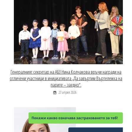
Генералният секретар на АБЗ Нина Колчакова връчи награди на
отличени участници в инициативата „Да завъртим Въртележка на
парите – заедно“.
27 април 2026