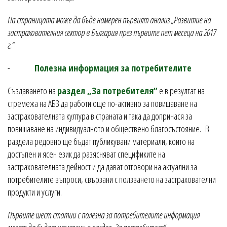
На страницата може да бъде намерен първият анализ „Развитие на
застрахователния сектор в България през първите пет месеца на 2017
г.“
-
Полезна информация за потребителите
Създаването на
раздел „За потребителя“
е в резултат на
стремежа на АБЗ да работи още по-активно за повишаване на
застрахователната култура в страната и така да допринася за
повишаване на индивидуалното и обществено благосъстояние. В
раздела редовно ще бъдат публикувани материали, които на
достъпен и ясен език да разясняват спецификите на
застрахователната дейност и да дават отговори на актуални за
потребителите въпроси, свързани с ползването на застрахователни
продукти и услуги.
Първите шест статии с полезна за потребителите информация