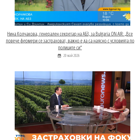
Нина Колчакова, генерален секретар на АБЗ, за Bulgaria ON AIR: „Все
повече фермери се застраховат, важно е да са наясно с условията по
полиците си“
20 май 2026