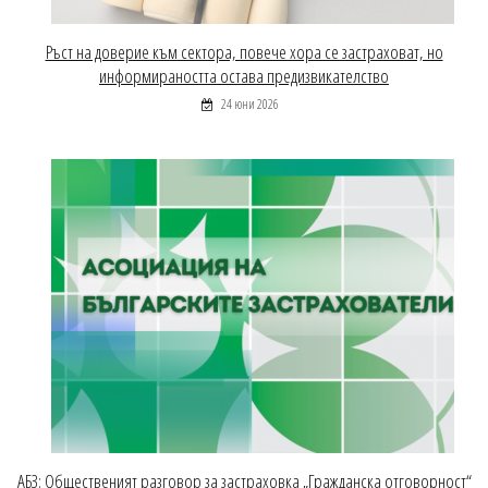
Ръст на доверие към сектора, повече хора се застраховат, но
информираността остава предизвикателство
24 юни 2026
АБЗ: Общественият разговор за застраховка „Гражданска отговорност“