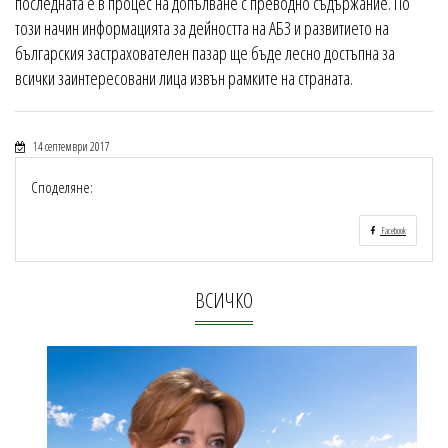
последната е в процес на допълване с преводно съдържание. По
този начин информацията за дейността на АБЗ и развитието на
българския застрахователен пазар ще бъде лесно достъпна за
всички заинтересовани лица извън рамките на страната.
14 септември 2017
Споделяне:
Facebook
ВСИЧКО