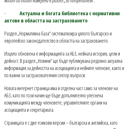
могат да бъдат намерени в раздел „За потребителя“.
-
Актуална и богата библиотека с нормативни
актове в областта на застраховането
Раздел „Нормативна база“ систематизира цялото българско и
европейско законодателство в областта на застраховането.
Изцяло обновена е информацията за АБЗ, нейната история, цели и
дейност. В раздел „Новини“ ще бъде публикувана редовно актуална
информация за дейността на асоциацията и нейните членове, както и
по важни за застрахователния сектор въпроси.
Новата интернет страница има и отделна част само за членове на
АБЗ, като по този начин ще бъде допълнително улеснена
комуникацията между членовете, управителните органи на
асоциацията и секретариата.
Страницата е с две езикови версии – българска и английска, като