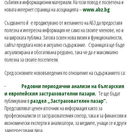
събития и информационни материали. На този повод е посветена и
новата интернет страница на асоциацията –
www.abz.bg
Създването й е продиктувано от желанието на АБЗ да предоставя
полезна и интересна информация не само на своите членове, но и
на широката публика. Затова освен нова визия и функционалности,
сайтът предлага ново и актуално съдържание. Страницата ще бъде
актуализирана и обогатявана редовно, така че да е максимално
полезна за своите посетители.
Сред основните нововъведения по отношение на съдържанието са:
-
Редовни периодични анализи на българския
и европейския застрахователни пазари.
Те ще бъдат
публикувани в
раздел „Застрахователен пазар“.
Представляват ценен източник на информация както за
професионалисти от застрахователния сектор, така и за финансови и
икономически експерти и анализатори, за медиите, учащи се и други
заинтересовани лица.