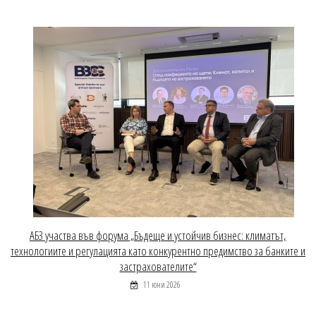
АБЗ участва във форума „Бъдеще и устойчив бизнес: климатът,
технологиите и регулацията като конкурентно предимство за банките и
застрахователите“
11 юни 2026