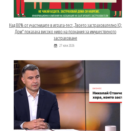
Над 80% от участниците в играта-тест „Твоето застрахователно IQ:
Дом“ показаха високо ниво на познания за имущественото
застраховане
27 юли 2026