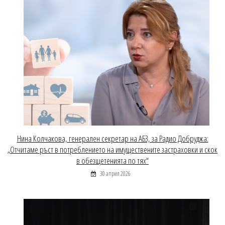
Нина Колчакова, генерален секретар на АБЗ, за Радио Добруджа:
„Отчитаме ръст в потреблението на имуществените застраховки и скок
в обезщетенията по тях“
30 април 2026