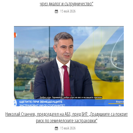
чрез диалог и сътрудничество“
15 май 2026
Николай Станчев, председател на АБЗ, пред БНТ: „Градушките са покрит
риск по земеделските застраховки“
15 май 2026