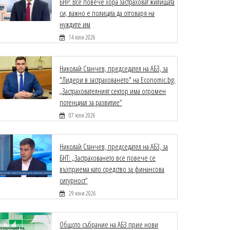
БНР: Все повече хора застраховат жилищата
си, важно е полицата да отговаря на
нуждите им
14 юли 2026
Николай Станчев, председател на АБЗ, за
"Лидери в застраховането" на Economic.bg:
„Застрахователният сектор има огромен
потенциал за развитие“
07 юли 2026
Николай Станчев, председател на АБЗ, за
БНТ: „Застраховането все повече се
възприема като средство за финансова
сигурност“
29 юни 2026
Общото събрание на АБЗ прие нови