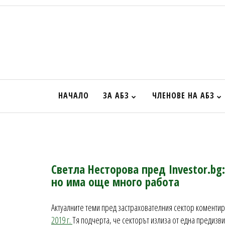
НАЧАЛО
ЗА АБЗ
ЧЛЕНОВЕ НА АБЗ
Светла Несторова пред Investor.bg
но има още много работа
Актуалните теми пред застрахователния сектор коменти
2019 г.
Тя подчерта, че секторът излиза от една предизв