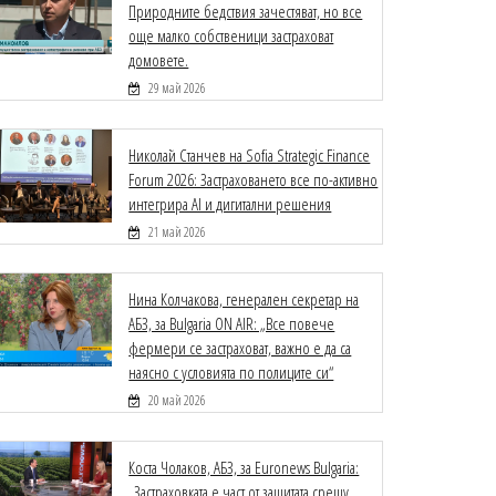
Природните бедствия зачестяват, но все
още малко собственици застраховат
домовете.
29 май 2026
Николай Станчев на Sofia Strategic Finance
Forum 2026: Застраховането все по-активно
интегрира AI и дигитални решения
21 май 2026
Нина Колчакова, генерален секретар на
АБЗ, за Bulgaria ON AIR: „Все повече
фермери се застраховат, важно е да са
наясно с условията по полиците си“
20 май 2026
Коста Чолаков, АБЗ, за Euronews Bulgaria:
„Застраховката е част от защитата срещу