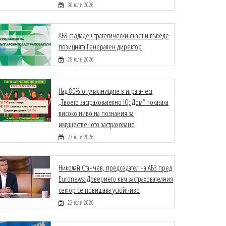
30 юли 2026
АБЗ създаде Стратегически съвет и въведе
позицията Генерален директор
28 юли 2026
Над 80% от участниците в играта-тест
„Твоето застрахователно IQ: Дом“ показаха
високо ниво на познания за
имущественото застраховане
27 юли 2026
Николай Станчев, председател на АБЗ пред
Euronews: Доверието към застрахователния
сектор се повишава устойчиво
23 юли 2026