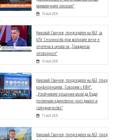
климатичните рискове“
18 май 2026
Николай Станчев, председател на АБЗ, за
bTV: Сезонността при моторите вече е
отчетена в цената на „Гражданска
отговорност“
16 май 2026
Николай Станчев, председател на АБЗ, пред
конференцията „Говорим с КФН“:
„Устойчивите решения могат да бъдат
постигнати единствено чрез диалог и
сътрудничество“
15 май 2026
Николай Станчев, председател на АБЗ, пред