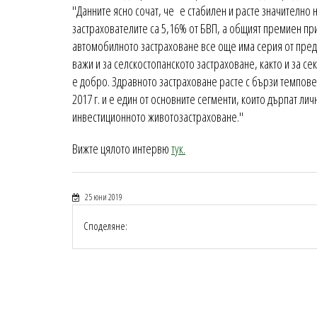
"Данните ясно сочат, че е стабилен и расте значително 
застрахователите са 5,16% от БВП, а общият премиен при
автомобилното застраховане все още има серия от преди
важи и за селскостопанското застраховане, както и за се
е добро. Здравното застраховане расте с бързи темпове,
2017 г. и е един от основните сегменти, които дърпат ли
инвестиционното животозастраховане."
Вижте цялото интервю
тук.
25 юни 2019
Споделяне: