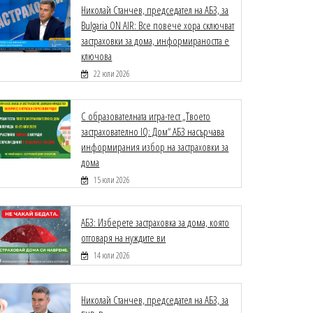
Николай Станчев, председател на АБЗ, за
Bulgaria ON AIR: Все повече хора сключват
застраховки за дома, информираността е
ключова
22 юли 2026
С образователната игра-тест „Твоето
застрахователно IQ: Дом“ АБЗ насърчава
информирания избор на застраховки за
дома
15 юли 2026
АБЗ: Изберете застраховка за дома, която
отговаря на нуждите ви
14 юли 2026
Николай Станчев, председател на АБЗ, за