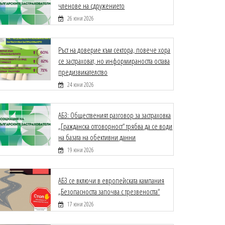
членове на сдружението
26 юни 2026
Ръст на доверие към сектора, повече хора
се застраховат, но информираността остава
предизвикателство
24 юни 2026
АБЗ: Общественият разговор за застраховка
„Гражданска отговорност“ трябва да се води
на базата на обективни данни
19 юни 2026
АБЗ се включи в европейската кампания
„Безопасността започва с трезвеността“
17 юни 2026