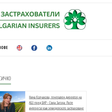
НОВЕ
СИЧКО
Нина Колчакова, генерален директор на
АБЗ пред БНР - Стара Загора: Расте
интересът към земеделското застраховане