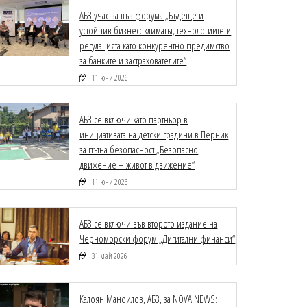
АБЗ участва във форума „Бъдеще и
устойчив бизнес: климатът, технологиите и
регулацията като конкурентно предимство
за банките и застрахователите“
11 юни 2026
АБЗ се включи като партньор в
инициативата на детски градини в Перник
за пътна безопасност „Безопасно
движение – живот в движение“
11 юни 2026
АБЗ се включи във второто издание на
Черноморски форум „Дигитални финанси“
31 май 2026
Калоян Маноилов, АБЗ, за NOVA NEWS: