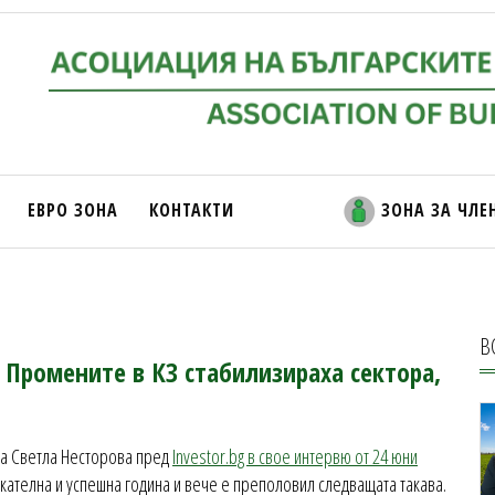
ЕВРО ЗОНА
КОНТАКТИ
ЗОНА ЗА ЧЛЕ
В
: Промените в КЗ стабилизираха сектора,
ра Светла Несторова пред
Investor.bg в свое интервю от 24 юни
икателна и успешна година и вече е преполовил следващата такава.