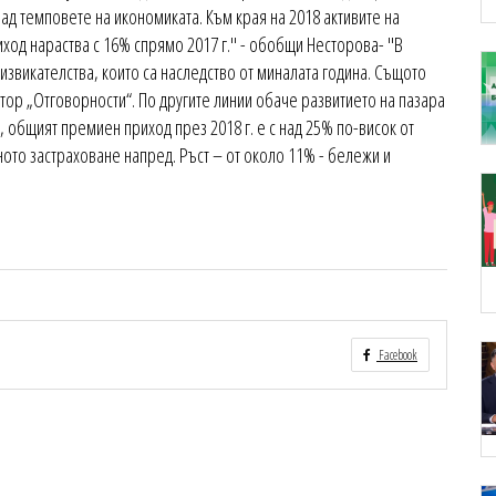
над темповете на икономиката. Към края на 2018 активите на
ход нараства с 16% спрямо 2017 г." - обобщи Несторова- "В
звикателства, които са наследство от миналата година. Същото
ктор „Отговорности“. По другите линии обаче развитието на пазара
 общият премиен приход през 2018 г. е с над 25% по-висок от
чното застраховане напред. Ръст – от около 11% - бележи и
Facebook