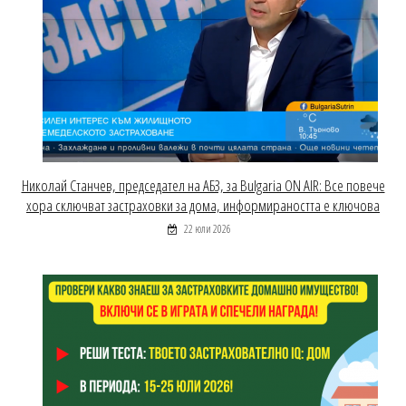
Николай Станчев, председател на АБЗ, за Bulgaria ON AIR: Все повече
хора сключват застраховки за дома, информираността е ключова
22 юли 2026