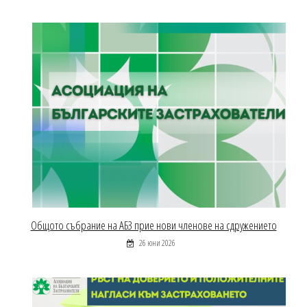
Общото събрание на АБЗ прие нови членове на сдружението
26 юни 2026