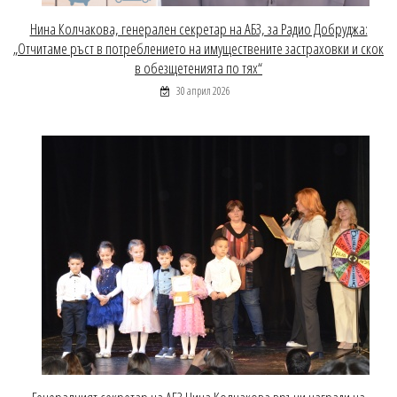
Нина Колчакова, генерален секретар на АБЗ, за Радио Добруджа:
„Отчитаме ръст в потреблението на имуществените застраховки и скок
в обезщетенията по тях“
30 април 2026