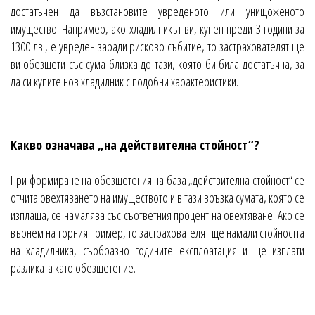
достатъчен да възстановите увреденото или унищоженото
имущество. Например, ако хладилникът ви, купен преди 3 години за
1300 лв., е увреден заради рисково събитие, то застрахователят ще
ви обезщети със сума близка до тази, която би била достатъчна, за
да си купите нов хладилник с подобни характеристики.
Какво означава „на действителна стойност“?
При формиране на обезщетения на база „действителна стойност“ се
отчита овехтяването на имуществото и в тази връзка сумата, която се
изплаща, се намалява със съответния процент на овехтяване. Ако се
върнем на горния пример, то застрахователят ще намали стойността
на хладилника, съобразно годините експлоатация и ще изплати
разликата като обезщетение.