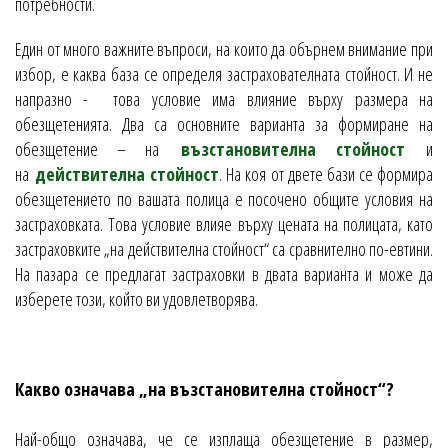
потребности.
Един от много важните въпроси, на които да обърнем внимание при
избор, е каква база се определя застрахователната стойност. И не
напразно - това условие има влияние върху размера на
обезщетенията. Два са основните варианта за формиране на
обезщетение – на
възстановителна стойност
и
на
действителна стойност
. На коя от двете бази се формира
обезщетението по вашата полица е посочено общите условия на
застраховката. Това условие влияе върху цената на полицата, като
застраховките „на действителна стойност“ са сравнително по-евтини.
На пазара се предлагат застраховки в двата варианта и може да
изберете този, който ви удовлетворява.
Какво означава „на възстановителна стойност“?
Най-общо означава, че се изплаща обезщетение в размер,