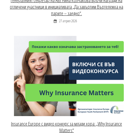
Генералният секретар на АБЗ Нина Колчакова връчи награди на
отличени участници в инициативата „Да завъртим Въртележка на
парите – заедно“.
27 април 2026
Insurance Europe с видео конкурс за млади хора: „Why Insurance
Matters“