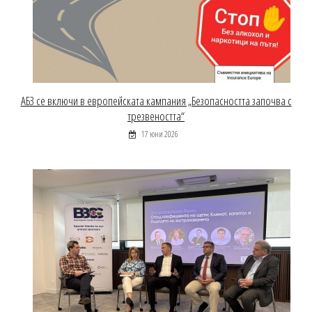
АБЗ се включи в европейската кампания „Безопасността започва с
трезвеността“
17 юни 2026