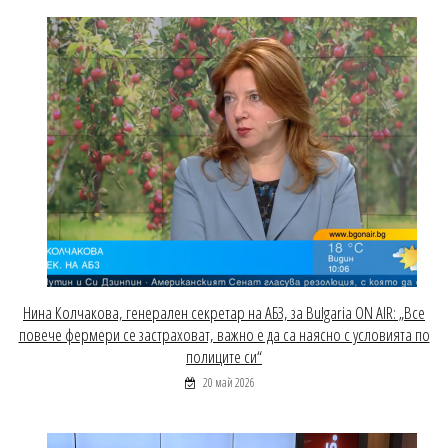
Нина Колчакова, генерален секретар на АБЗ, за Bulgaria ON AIR: „Все
повече фермери се застраховат, важно е да са наясно с условията по
полиците си“
20 май 2026