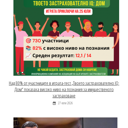
Над 80% от участниците в играта-тест „Твоето застрахователно IQ:
Дом“ показаха високо ниво на познания за имущественото
застраховане
27 юли 2026