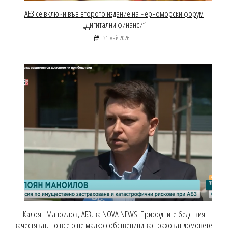
АБЗ се включи във второто издание на Черноморски форум
„Дигитални финанси“
31 май 2026
Калоян Маноилов, АБЗ, за NOVA NEWS: Природните бедствия
зачестяват, но все още малко собственици застраховат домовете.