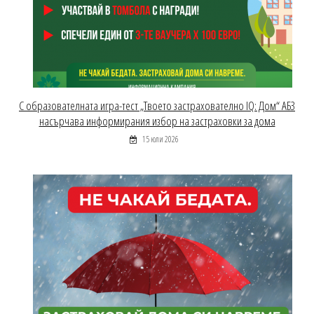
С образователната игра-тест „Твоето застрахователно IQ: Дом“ АБЗ
насърчава информирания избор на застраховки за дома
15 юли 2026