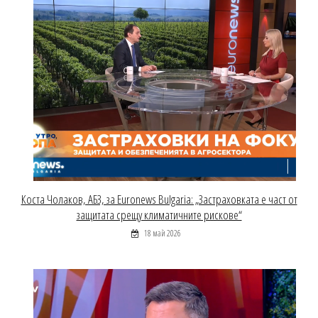
Коста Чолаков, АБЗ, за Euronews Bulgaria: „Застраховката е част от
защитата срещу климатичните рискове“
18 май 2026