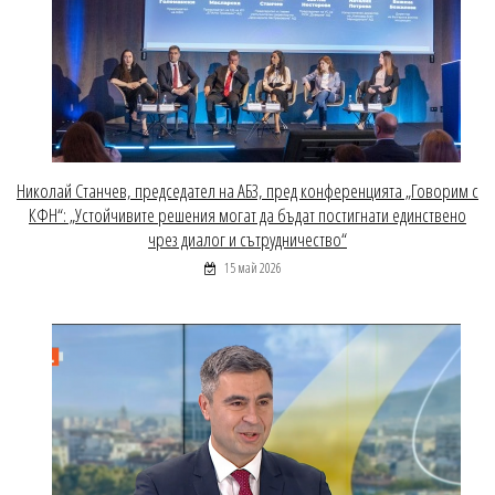
Николай Станчев, председател на АБЗ, пред конференцията „Говорим с
КФН“: „Устойчивите решения могат да бъдат постигнати единствено
чрез диалог и сътрудничество“
15 май 2026