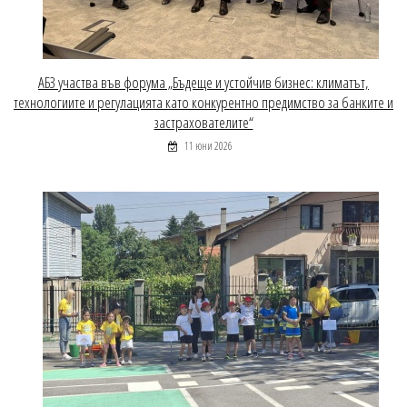
АБЗ участва във форума „Бъдеще и устойчив бизнес: климатът,
технологиите и регулацията като конкурентно предимство за банките и
застрахователите“
11 юни 2026