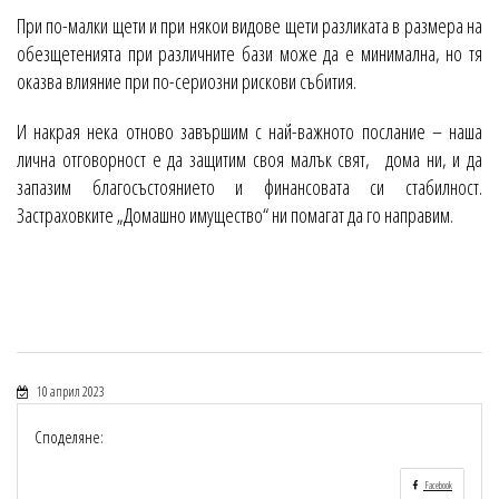
При по-малки щети и при някои видове щети разликата в размера на
обезщетенията при различните бази може да е минимална, но тя
оказва влияние при по-сериозни рискови събития.
И накрая нека отново завършим с най-важното послание – наша
лична отговорност е да защитим своя малък свят, дома ни, и да
запазим благосъстоянието и финансовата си стабилност.
Застраховките „Домашно имущество“ ни помагат да го направим.
10 април 2023
Споделяне:
Facebook