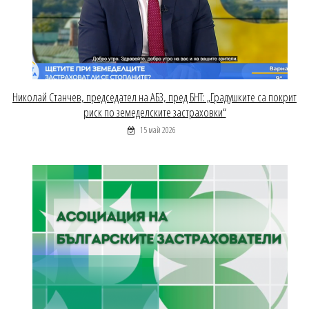
Николай Станчев, председател на АБЗ, пред БНТ: „Градушките са покрит
риск по земеделските застраховки“
15 май 2026