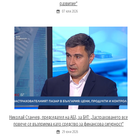
развитие“
07 юли 2026
Николай Станчев, председател на АБЗ, за БНТ: „Застраховането все
повече се възприема като средство за финансова сигурност“
29 юни 2026