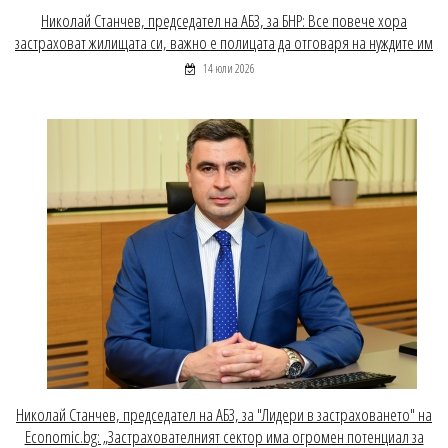
Николай Станчев, председател на АБЗ, за БНР: Все повече хора
застраховат жилищата си, важно е полицата да отговаря на нуждите им
14 юли 2026
Николай Станчев, председател на АБЗ, за "Лидери в застраховането" на
Economic.bg: „Застрахователният сектор има огромен потенциал за