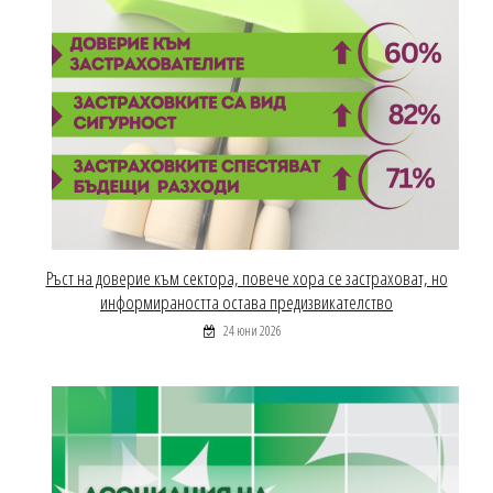
Ръст на доверие към сектора, повече хора се застраховат, но
информираността остава предизвикателство
24 юни 2026