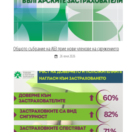
Общото събрание на АБЗ прие нови членове на сдружението
26 юни 2026