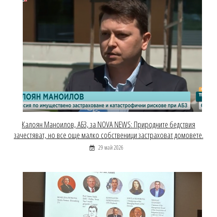
Калоян Маноилов, АБЗ, за NOVA NEWS: Природните бедствия
зачестяват, но все още малко собственици застраховат домовете.
29 май 2026