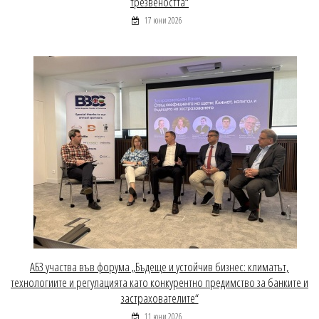
трезвеността“
17 юни 2026
АБЗ участва във форума „Бъдеще и устойчив бизнес: климатът,
технологиите и регулацията като конкурентно предимство за банките и
застрахователите“
11 юни 2026