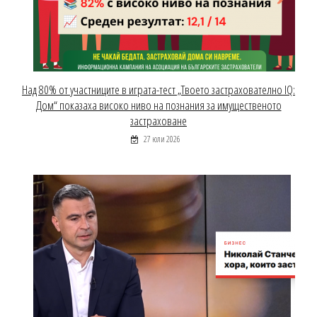
Над 80% от участниците в играта-тест „Твоето застрахователно IQ:
Дом“ показаха високо ниво на познания за имущественото
застраховане
27 юли 2026