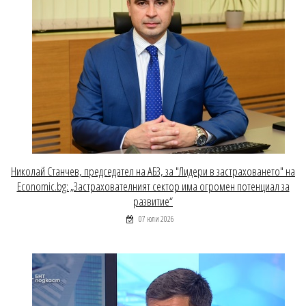
Николай Станчев, председател на АБЗ, за "Лидери в застраховането" на
Economic.bg: „Застрахователният сектор има огромен потенциал за
развитие“
07 юли 2026