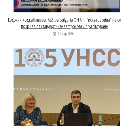
Евдокия Коджабашева, АБЗ, за Bulgaria ON AIR: Рискът „война“ не се
покрива от стандартните застраховки при пътуване
31 март 2026