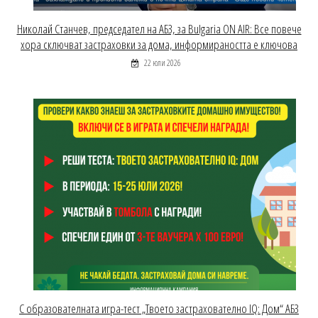
Николай Станчев, председател на АБЗ, за Bulgaria ON AIR: Все повече
хора сключват застраховки за дома, информираността е ключова
22 юли 2026
С образователната игра-тест „Твоето застрахователно IQ: Дом“ АБЗ