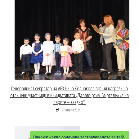
Генералният секретар на АБЗ Нина Колчакова връчи награди на
отличени участници в инициативата „Да завъртим Въртележка на
парите – заедно“.
27 април 2026