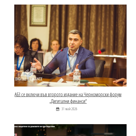
АБЗ се включи във второто издание на Черноморски форум
„Дигитални финанси“
31 май 2026