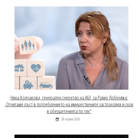
Нина Колчакова, генерален секретар на АБЗ, за Радио Добруджа:
„Отчитаме ръст в потреблението на имуществените застраховки и скок
в обезщетенията по тях“
30 април 2026