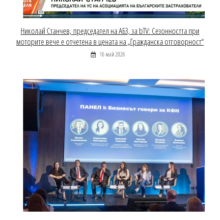
Николай Станчев, председател на АБЗ, за bTV: Сезонността при
моторите вече е отчетена в цената на „Гражданска отговорност“
16 май 2026