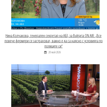
Нина Колчакова, генерален секретар на АБЗ, за Bulgaria ON AIR: „Все
повече фермери се застраховат, важно е да са наясно с условията по
полиците си“
20 май 2026