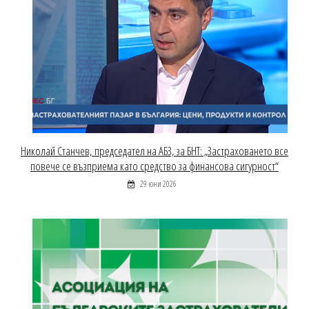
Николай Станчев, председател на АБЗ, за БНТ: „Застраховането все
повече се възприема като средство за финансова сигурност“
29 юни 2026