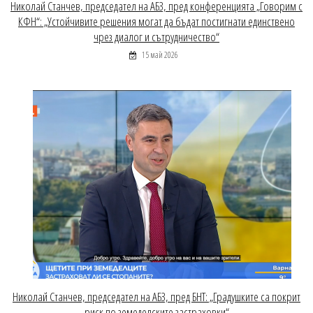
Николай Станчев, председател на АБЗ, пред конференцията „Говорим с
КФН“: „Устойчивите решения могат да бъдат постигнати единствено
чрез диалог и сътрудничество“
15 май 2026
Николай Станчев, председател на АБЗ, пред БНТ: „Градушките са покрит
риск по земеделските застраховки“