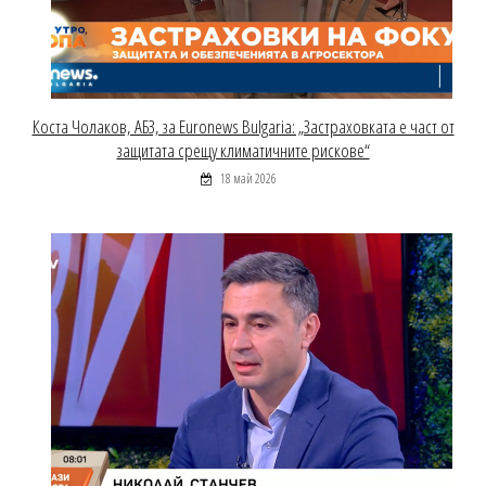
Коста Чолаков, АБЗ, за Euronews Bulgaria: „Застраховката е част от
защитата срещу климатичните рискове“
18 май 2026