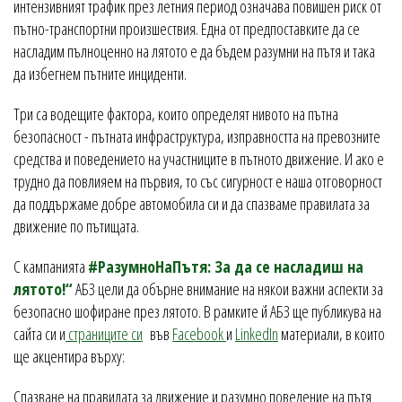
интензивният трафик през летния период означава повишен риск от
пътно-транспортни произшествия. Една от предпоставките да се
насладим пълноценно на лятото е да бъдем разумни на пътя и така
да избегнем пътните инциденти.
Три са водещите фактора, които определят нивото на пътна
безопасност - пътната инфраструктура, изправността на превозните
средства и поведението на участниците в пътното движение. И ако е
трудно да повлияем на първия, то със сигурност е наша отговорност
да поддържаме добре автомобила си и да спазваме правилата за
движение по пътищата.
С кампанията
#РазумноНаПътя: За да се насладиш на
лятото!“
АБЗ цели да обърне внимание на някои важни аспекти за
безопасно шофиране през лятото. В рамките й АБЗ ще публикува на
сайта си и
страниците си
във
Facebook
и
LinkedIn
материали, в които
ще акцентира върху:
Спазване на правилата за движение и разумно поведение на пътя