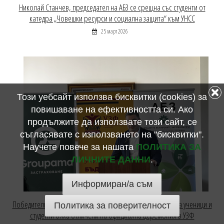
Николай Станчев, председател на АБЗ се срещна със студенти от
катедра „Човешки ресурси и социална защита“ към УНСС
25 март 2026
Този уебсайт използва бисквитки (cookies) за
повишаване на ефективността си. Ако
продължите да използвате този сайт, се
съгласявате с използването на "бисквитки".
Научете повече за нашата
ПОЛИТИКА ЗА
ЛИЧНИТЕ ДАННИ
.
Информиран/а съм
Победителите в Националния конкурс по застраховане за ученици и
Политика за поверителност
студенти бяха отличени на официална церемония в УЗФ