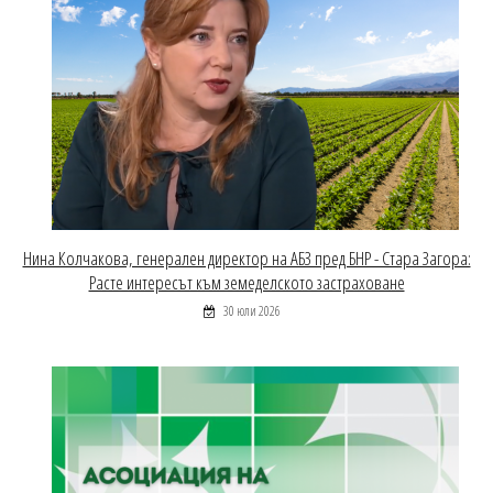
Нина Колчакова, генерален директор на АБЗ пред БНР - Стара Загора:
Расте интересът към земеделското застраховане
30 юли 2026