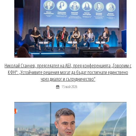
Николай Станчев, председател на АБЗ, пред конференцията „Говорим с
КФН“: „Устойчивите решения могат да бъдат постигнати единствено
чрез диалог и сътрудничество“
15 май 2026