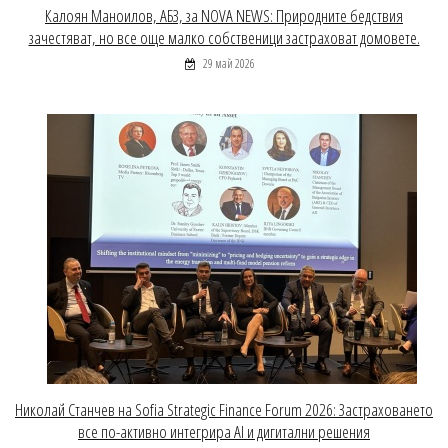
Калоян Маноилов, АБЗ, за NOVA NEWS: Природните бедствия
зачестяват, но все още малко собственици застраховат домовете.
29 май 2026
Николай Станчев на Sofia Strategic Finance Forum 2026: Застраховането
все по-активно интегрира AI и дигитални решения