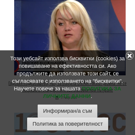
Този уебсайт използва бисквитки (cookies) за
повишаване на ефективността си. Ако
продължите да използвате този сайт, се
съгласявате с използването на "бисквитки".
Евдокия Коджабашева, АБЗ, за Bulgaria ON AIR: Рискът „война“ не се
Научете повече за нашата
ПОЛИТИКА ЗА
покрива от стандартните застраховки при пътуване
ЛИЧНИТЕ ДАННИ
.
31 март 2026
Информиран/а съм
Политика за поверителност