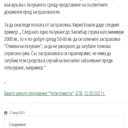
във връзка с пътуването срещу представяне на съответните
документи пред застрахователя.
За да онагледи ползата от застраховка, Кирил Бошов даде следния
пример: „ След като едно пътуване до Занзибар струва като минимум
2000 лв., то е по-добре срещу 50-60 лв. да си сключите застраховка
"Отмяна на пътуване“, за да не рискувате да загубите толкова
сериозна сума. Със застраховката си гарантираме, че няма да
загубим тези средства в случай на внезапно заболяване преди
отпътуване, например.“
Вижте цялото предаване "Чети етикета", БТВ, 12.03.2021 г.
12 март 2021
Споделяне: