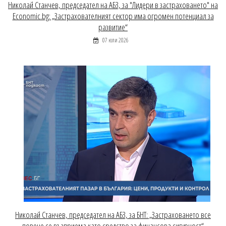
Николай Станчев, председател на АБЗ, за "Лидери в застраховането" на
Economic.bg: „Застрахователният сектор има огромен потенциал за
развитие“
07 юли 2026
Николай Станчев, председател на АБЗ, за БНТ: „Застраховането все
повече се възприема като средство за финансова сигурност“