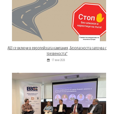
АБЗ се включи в европейската кампания „Безопасността започва с
трезвеността“
17 юни 2026