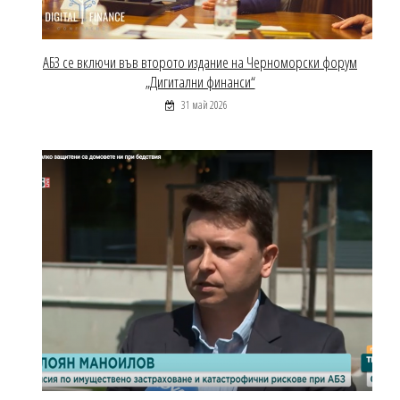
АБЗ се включи във второто издание на Черноморски форум
„Дигитални финанси“
31 май 2026