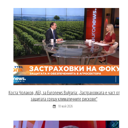
Коста Чолаков, АБЗ, за Euronews Bulgaria: „Застраховката е част от
защитата срещу климатичните рискове“
18 май 2026