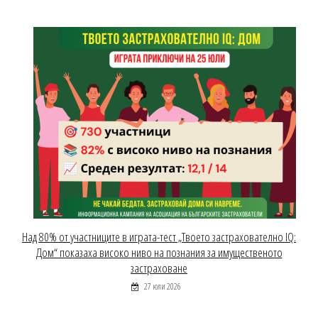
Над 80% от участниците в играта-тест „Твоето застрахователно IQ:
Дом“ показаха високо ниво на познания за имущественото
застраховане
27 юли 2026