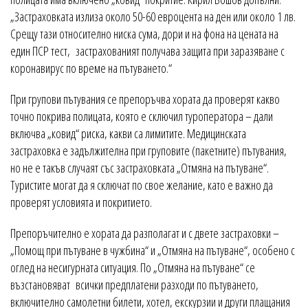
„Застраховката излиза около 50-60 евроцента на ден или около 1 лв.
Срещу тази относително ниска сума, дори и на фона на цената на
един ПСР тест, застрахованият получава защита при заразяване с
коронавирус по време на пътуването.“
При групови пътувания се препоръчва хората да проверят какво
точно покрива полицата, която е сключил туроператора – дали
включва „ковид“ риска, какви са лимитите. Медицинската
застраховка е задължителна при груповите (пакетните) пътувания,
но не е такъв случаят със застраховката „Отмяна на пътуване“.
Туристите могат да я сключат по свое желание, като е важно да
проверят условията и покритието.
Препоръчително е хората да разполагат и с двете застраховки –
„Помощ при пътуване в чужбина“ и „Отмяна на пътуване“, особено с
оглед на несигурната ситуация. По „Отмяна на пътуване“ се
възстановяват всички предплатени разходи по пътуването,
включително самолетни билети, хотел, екскурзии и други плащания