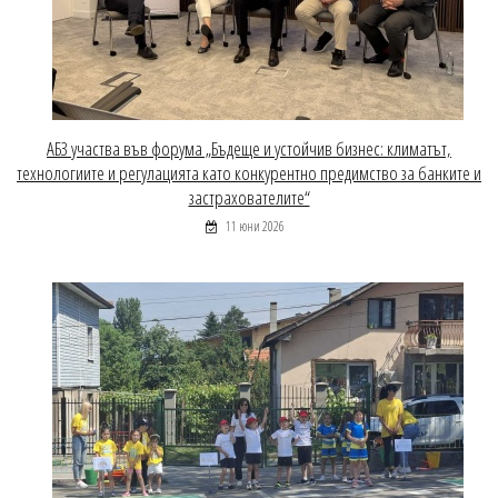
АБЗ участва във форума „Бъдеще и устойчив бизнес: климатът,
технологиите и регулацията като конкурентно предимство за банките и
застрахователите“
11 юни 2026