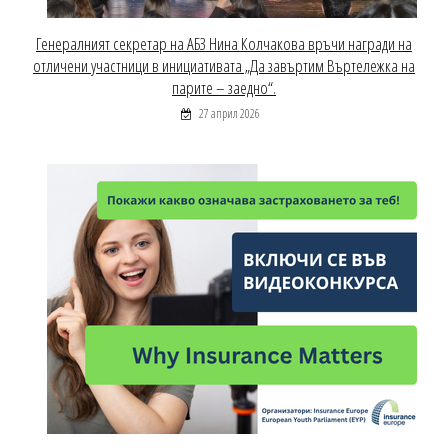
Генералният секретар на АБЗ Нина Колчакова връчи награди на
отличени участници в инициативата „Да завъртим Въртележка на
парите – заедно“.
27 април 2026