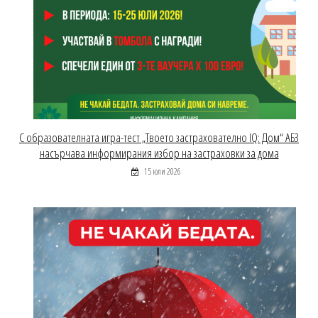
С образователната игра-тест „Твоето застрахователно IQ: Дом“ АБЗ
насърчава информирания избор на застраховки за дома
15 юли 2026