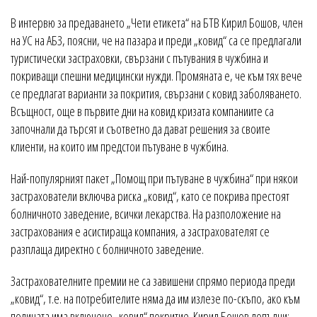
В интервю за предаването „Чети етикета“ на БТВ Кирил Бошов, член
на УС на АБЗ, поясни, че на пазара и преди „ковид“ са се предлагали
туристически застраховки, свързани с пътувания в чужбина и
покриващи спешни медицински нужди. Промяната е, че към тях вече
се предлагат варианти за покрития, свързани с ковид заболяването.
Всъщност, още в първите дни на ковид кризата компаниите са
започнали да търсят и съответно да дават решения за своите
клиенти, на които им предстои пътуване в чужбина.
Най-популярният пакет „Помощ при пътуване в чужбина“ при някои
застрахователи включва риска „ковид“, като се покрива престоят
болничното заведение, всички лекарства. На разположение на
застрахования е асистираща компания, а застрахователят се
разплаща директно с болничното заведение.
Застрахователните премии не са завишени спрямо периода преди
„ковид“, т.е. на потребителите няма да им излезе по-скъпо, ако към
полицата има включено „ковид“ покритие. Кирил Бошов допълни: