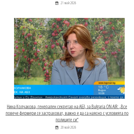
21 май 2026
Нина Колчакова, генерален секретар на АБЗ, за Bulgaria ON AIR: „Все
повече фермери се застраховат, важно е да са наясно с условията по
полиците си“
20 май 2026