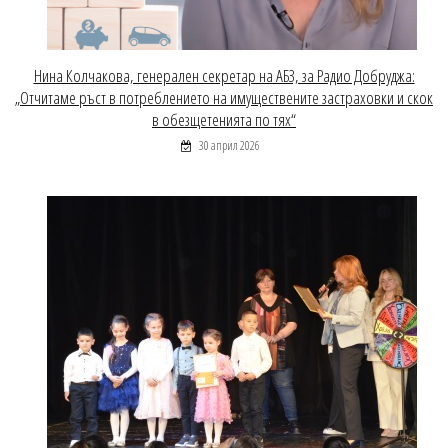
Нина Колчакова, генерален секретар на АБЗ, за Радио Добруджа:
„Отчитаме ръст в потреблението на имуществените застраховки и скок
в обезщетенията по тях“
30 април 2026