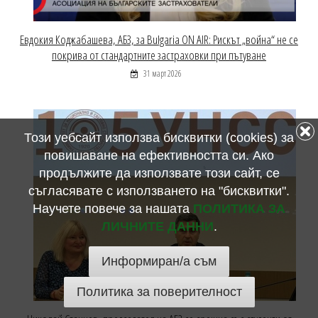
Евдокия Коджабашева, АБЗ, за Bulgaria ON AIR: Рискът „война“ не се
покрива от стандартните застраховки при пътуване
31 март 2026
Този уебсайт използва бисквитки (cookies) за
повишаване на ефективността си. Ако
продължите да използвате този сайт, се
съгласявате с използването на "бисквитки".
Научете повече за нашата
ПОЛИТИКА ЗА
ЛИЧНИТЕ ДАННИ
.
Информиран/а съм
Политика за поверителност