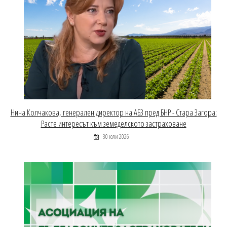
Нина Колчакова, генерален директор на АБЗ пред БНР - Стара Загора:
Расте интересът към земеделското застраховане
30 юли 2026