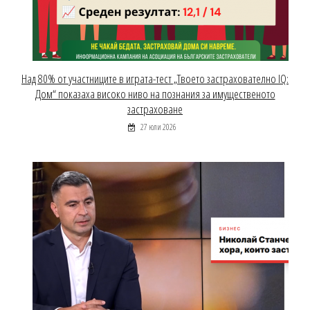
Над 80% от участниците в играта-тест „Твоето застрахователно IQ:
Дом“ показаха високо ниво на познания за имущественото
застраховане
27 юли 2026