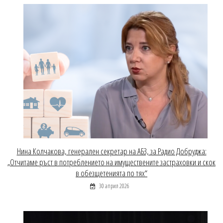
Нина Колчакова, генерален секретар на АБЗ, за Радио Добруджа:
„Отчитаме ръст в потреблението на имуществените застраховки и скок
в обезщетенията по тях“
30 април 2026