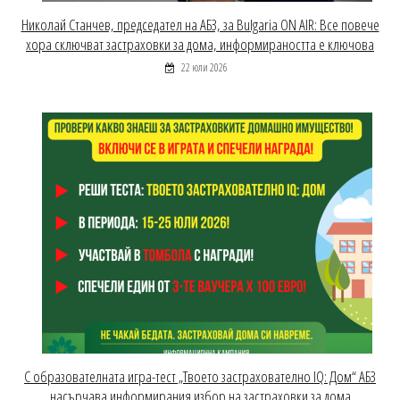
Николай Станчев, председател на АБЗ, за Bulgaria ON AIR: Все повече
хора сключват застраховки за дома, информираността е ключова
22 юли 2026
С образователната игра-тест „Твоето застрахователно IQ: Дом“ АБЗ
насърчава информирания избор на застраховки за дома