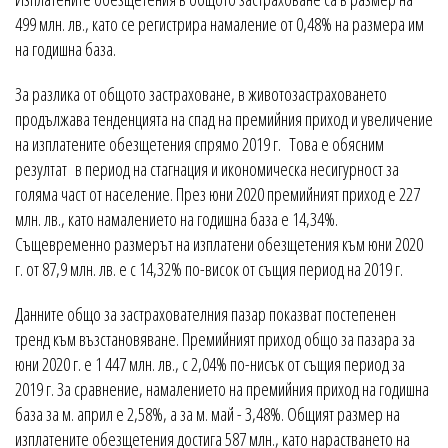
499 млн. лв., като се регистрира намаление от 0,48% на размера им
на годишна база.
За разлика от общото застраховане, в животозастраховането
продължава тенденцията на спад на премийния приход и увеличение
на изплатените обезщетения спрямо 2019 г. Това е обясним
резултат в период на стагнация и икономическа несигурност за
голяма част от население. През юни 2020 премийният приход е 227
млн. лв., като намалението на годишна база е 14,34%.
Същевременно размерът на изплатени обезщетения към юни 2020
г. от 87,9 млн. лв. е с 14,32% по-висок от същия период на 2019 г.
Данните общо за застрахователния пазар показват постепенен
тренд към възстановяване. Премийният приход общо за пазара за
юни 2020 г. е 1 447 млн. лв., с 2,04% по-нисък от същия период за
2019 г. За сравнение, намалението на премийния приход на годишна
база за м. април е 2,58%, а за м. май - 3,48%. Общият размер на
изплатените обезщетения достига 587 млн., като нарастването на