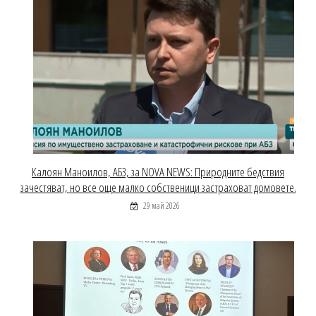
Калоян Маноилов, АБЗ, за NOVA NEWS: Природните бедствия
зачестяват, но все още малко собственици застраховат домовете.
29 май 2026