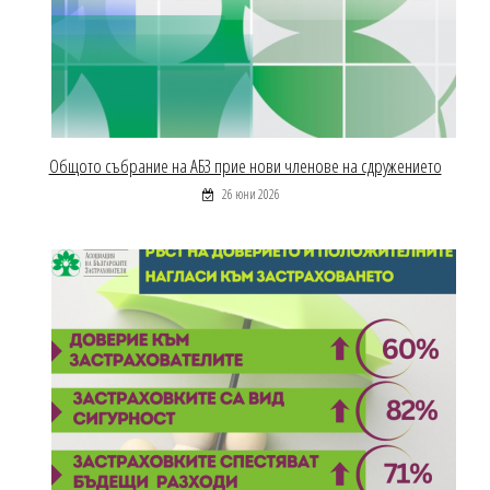
Общото събрание на АБЗ прие нови членове на сдружението
26 юни 2026