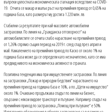
въпреки цялостната икономическата стагнация вследствие на COVID-
19. Отчита се макар и малък ръст на премийния приход от 0,65% на
годишна база, като размерът му достига 1 220 млн. лв.
Стабилни са резултатите при най-масовите автомобилни
застраховки. По линия на „Гражданска отговорност“ на
автомобилистите се отчита слабо нарастване на премийния приход
от 1,26% спрямо същия период на 2019 г. след спад през април и
май. Намалението на премийния приход по Каско от около 1% на
годишна база може да се определи като незначително, като се има
предвид нивото на икономическа активност в страната.
Позитивна тенденция има при имуществените застраховки. По линия
на застраховки „Пожар и природни бедствия“ нарастването на
премийния приход на годишна база е 16%, а по „Щети на имущество“
около 1%. Очаквано продължава спадът по линии на бизнес,
свързани с някои видове транспорт и пътуване. Например спадът на
премийния приход по застраховка „Помощ при пътуване“ е 50%.
Изплатените обезщетения в общото застраховане са в размер на