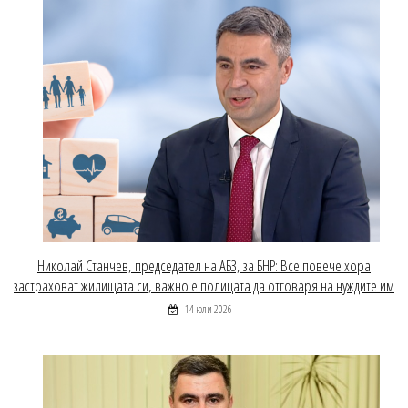
Николай Станчев, председател на АБЗ, за БНР: Все повече хора
застраховат жилищата си, важно е полицата да отговаря на нуждите им
14 юли 2026