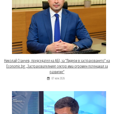
Николай Станчев, председател на АБЗ, за "Лидери в застраховането" на
Economic.bg: „Застрахователният сектор има огромен потенциал за
развитие“
07 юли 2026