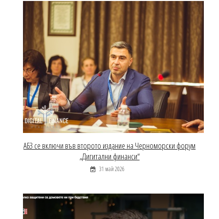
АБЗ се включи във второто издание на Черноморски форум
„Дигитални финанси“
31 май 2026