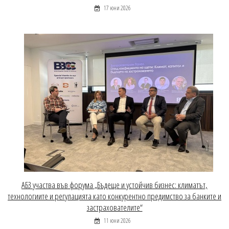
17 юни 2026
АБЗ участва във форума „Бъдеще и устойчив бизнес: климатът,
технологиите и регулацията като конкурентно предимство за банките и
застрахователите“
11 юни 2026