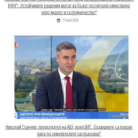
КФН“: „Устойчивите решения могат да бъдат постигнати единствено
чрез диалог и сътрудничество“
15 май 2026
Николай Станчев, председател на АБЗ, пред БНТ: „Градушките са покрит
риск по земеделските застраховки“