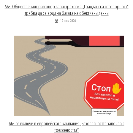
АБЗ: Общественият разговор за застраховка „Гражданска отговорност“
трябва да се води на базата на обективни данни
19 юни 2026
АБЗ се включи в европейската кампания „Безопасността започва с
трезвеността“