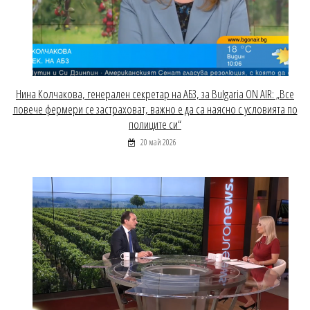
Нина Колчакова, генерален секретар на АБЗ, за Bulgaria ON AIR: „Все
повече фермери се застраховат, важно е да са наясно с условията по
полиците си“
20 май 2026