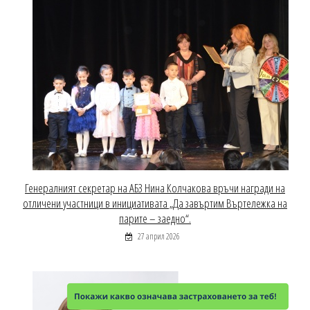
Генералният секретар на АБЗ Нина Колчакова връчи награди на
отличени участници в инициативата „Да завъртим Въртележка на
парите – заедно“.
27 април 2026